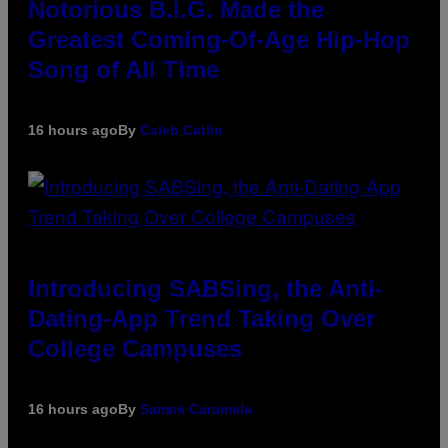
Notorious B.I.G. Made the
Greatest Coming-Of-Age Hip-Hop
Song of All Time
16 hours ago
By
Caleb Catlin
Introducing SABSing, the Anti-
Dating-App Trend Taking Over
College Campuses
16 hours ago
By
Sammi Caramela