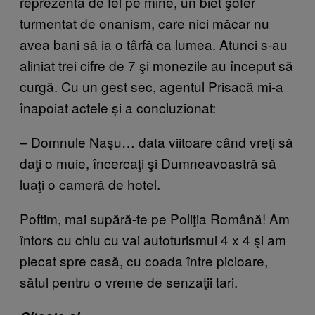
reprezenta de fel pe mine, un biet şofer
turmentat de onanism, care nici măcar nu
avea bani să ia o târfă ca lumea. Atunci s-au
aliniat trei cifre de 7 şi monezile au început să
curgă. Cu un gest sec, agentul Prisacă mi-a
înapoiat actele și a concluzionat:
– Domnule Naşu… data viitoare când vreţi să
daţi o muie, încercaţi şi Dumneavoastră să
luaţi o cameră de hotel.
Poftim, mai supără-te pe Poliţia Română! Am
întors cu chiu cu vai autoturismul 4 x 4 şi am
plecat spre casă, cu coada între picioare,
sătul pentru o vreme de senzaţii tari.