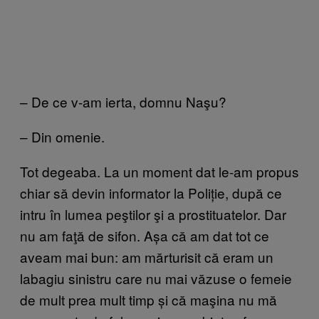
– De ce v-am ierta, domnu Naşu?
– Din omenie.
Tot degeaba. La un moment dat le-am propus
chiar să devin informator la Poliție, după ce
intru în lumea peştilor şi a prostituatelor. Dar
nu am faţă de sifon. Așa că am dat tot ce
aveam mai bun: am mărturisit că eram un
labagiu sinistru care nu mai văzuse o femeie
de mult prea mult timp și că maşina nu mă