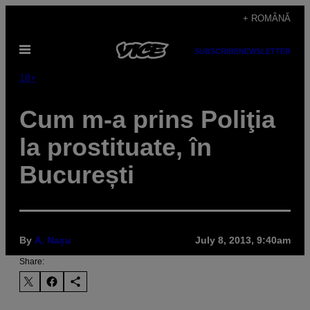
Skip
+ ROMÂNĂ
to
Open
content
SUBSCRIBE
NEWSLETTER
Menu
18+
Cum m-a prins Poliţia
la prostituate, în
București
By
A. Nașu
July 8, 2013, 9:40am
Share: