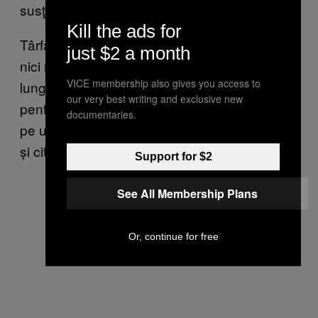
susţine raporturi sexuale orale.
Kill the ads for
Târfa mă dăduse rapid în gât şi pe deasupra
just $2 a month
nici nu mă lăsase să-i văd sânii… Ce s-o mai
VICE membership also gives you access to
lungesc literar… Au vrut să îmi dea amendă
our very best writing and exclusive new
pentru proliferarea prostituţiei – suna flatant
documentaries.
pe undeva, vorbeaau despre un dosar penal
și citaţii trimise prin poştă acasă la părinţi
Support for $2
See All Membership Plans
Or, continue for free