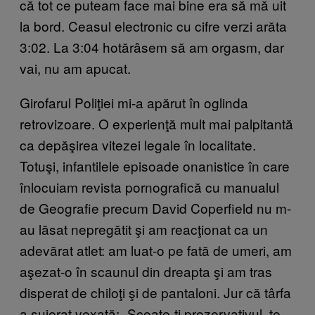
că tot ce puteam face mai bine era să mă uit
la bord. Ceasul electronic cu cifre verzi arăta
3:02. La 3:04 hotărâsem să am orgasm, dar
vai, nu am apucat.
Girofarul Poliţiei mi-a apărut în oglinda
retrovizoare. O experienţă mult mai palpitantă
ca depăşirea vitezei legale în localitate.
Totuşi, infantilele episoade onanistice în care
înlocuiam revista pornografică cu manualul
de Geografie precum David Coperfield nu m-
au lăsat nepregătit şi am reacţionat ca un
adevărat atlet: am luat-o pe fată de umeri, am
aşezat-o în scaunul din dreapta şi am tras
disperat de chiloţi şi de pantaloni. Jur că târfa
a șuierat vexată: „Scoate-ţi prezervativul, te