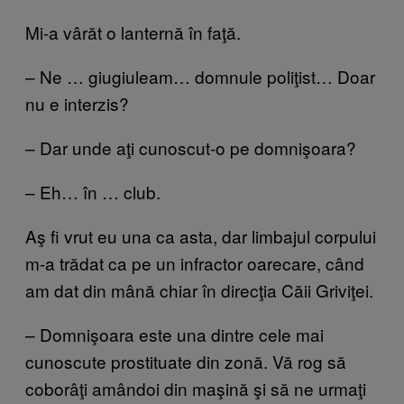
Mi-a vârăt o lanternă în faţă.
– Ne … giugiuleam… domnule poliţist… Doar
nu e interzis?
– Dar unde aţi cunoscut-o pe domnişoara?
– Eh… în … club.
Aş fi vrut eu una ca asta, dar limbajul corpului
m-a trădat ca pe un infractor oarecare, când
am dat din mână chiar în direcţia Căii Griviţei.
– Domnişoara este una dintre cele mai
cunoscute prostituate din zonă. Vă rog să
coborâţi amândoi din maşină şi să ne urmaţi