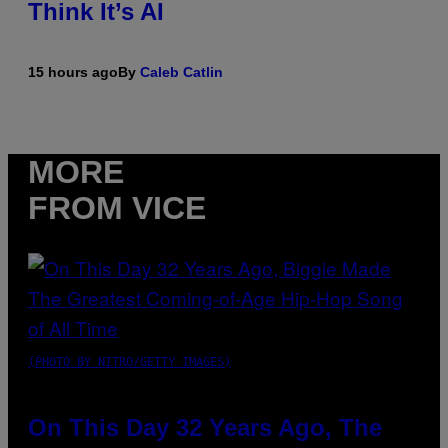
Think It’s AI
15 hours ago
By
Caleb Catlin
MORE
FROM VICE
(PHOTO BY NITRO/GETTY IMAGES)
On This Day 32 Years Ago, The