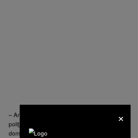
×
– Am declaraţia fetei, se auzi vocea
poliţistului din Logan, spune că a primit de la
domnul Naşu suma de 30 de lei pentru a