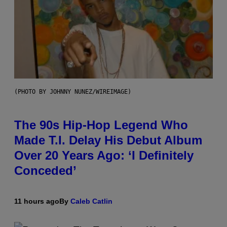
(PHOTO BY JOHNNY NUNEZ/WIREIMAGE)
The 90s Hip-Hop Legend Who
Made T.I. Delay His Debut Album
Over 20 Years Ago: ‘I Definitely
Conceded’
11 hours ago
By
Caleb Catlin