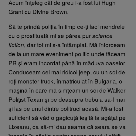
Acum înţeleg cât de greu i-a fost lui Hugh
Grant cu Divine Brown.
Să te prindă poliţia în timp ce-ţi faci mendrele
cu o prostituată mi se părea pur
science
, dar tot mi s-a întâmplat. Mă întorceam
fiction
de la un mare eveniment politic unde făceam
PR şi eram încordat până în măduva oaselor.
Conduceam cel mai ridicol jeep, cu un soi de
roţi monster-truck, înmatriculat în Bulgaria, o
maşină în care mă simțeam un soi de Walker
Poliţist Texan şi pe deasupra trebuia să-l mai
şi las pe unul dintre politruci acasă. Mi-a fost
suficient să văd o gagicuță ieşită la agăţat pe
Lizeanu, ca să-mi dau seama că seara se va
încheia în câştig pentru scena sexului plătit