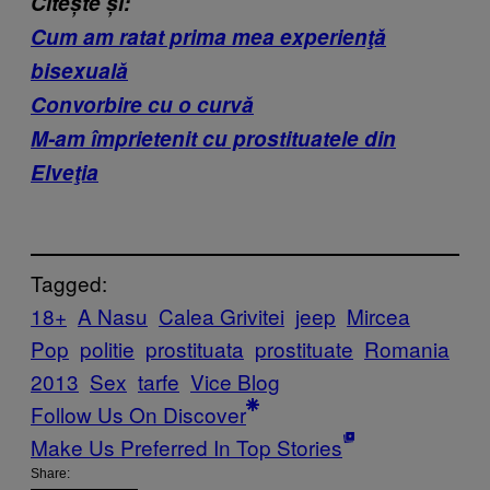
Citește și:
Cum am ratat prima mea experienţă
bisexuală
Convorbire cu o curvă
M-am împrietenit cu prostituatele din
Elveţia
Tagged:
18+
A Nasu
Calea Grivitei
jeep
Mircea
Pop
politie
prostituata
prostituate
Romania
2013
Sex
tarfe
Vice Blog
Follow Us On Discover
Make Us Preferred In Top Stories
Share: