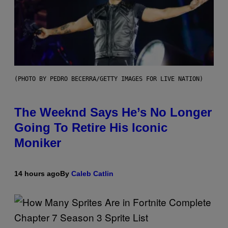
(PHOTO BY PEDRO BECERRA/GETTY IMAGES FOR LIVE NATION)
The Weeknd Says He’s No Longer
Going To Retire His Iconic
Moniker
14 hours ago
By
Caleb Catlin