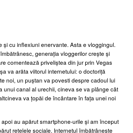
e și cu inflexiuni enervante. Asta e vloggingul.
i îmbătrânesc, generația vloggerilor crește și
 care comentează priveliștea din jur prin Vegas
 va arăta viitorul internetului: o doctoriță
 noi, un puștan va povesti despre cadoul lui
a unui canal al urechii, cineva se va plânge cât
altcineva va țopăi de încântare în fața unei noi
 apoi au apărut smartphone-urile și am început
părut rețelele sociale. Internetul îmbătrânește