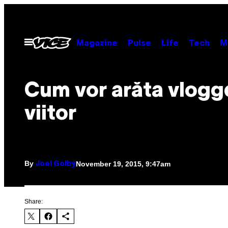
Skip
to
content
Open
Magazine
Pulse
Life
Tech
M
Menu
Cum vor arăta vlogge
viitor
By
November 19, 2015, 9:47am
Joel Golby
Share: