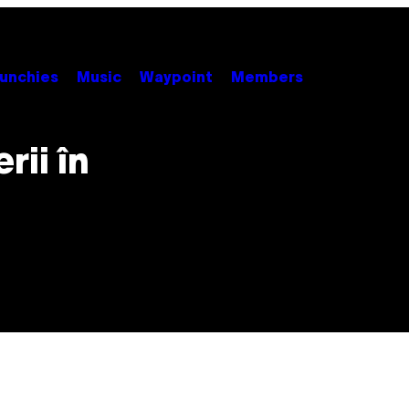
unchies
Music
Waypoint
Members
rii în