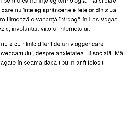
n pentru că nu înțeleg tehnologia. Tătici care
i care nu înțeleg sprâncenele fetelor din ziua
i care filmează o vacanță întreagă în Las Vegas
c, involuntar, viitorul internetului.
 nu e cu nimic diferit de un vlogger care
 webcamului, despre anxietatea lui socială. Mă
 băgate în seamă dacă tipul n-ar fi folosit