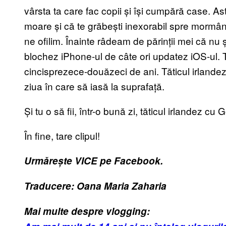
vârsta ta care fac copii și își cumpără case. Ast
moare și că te grăbești inexorabil spre mormâ
ne ofilim. Înainte râdeam de părinții mei că nu
blochez iPhone-ul de câte ori updatez iOS-ul. T
cincisprezece-douăzeci de ani. Tăticul irlande
ziua în care să iasă la suprafață.
Și tu o să fii, într-o bună zi, tăticul irlandez cu
În fine, tare clipul!
Urmărește VICE pe Facebook.
Traducere: Oana Maria Zaharia
Mai multe despre vlogging: