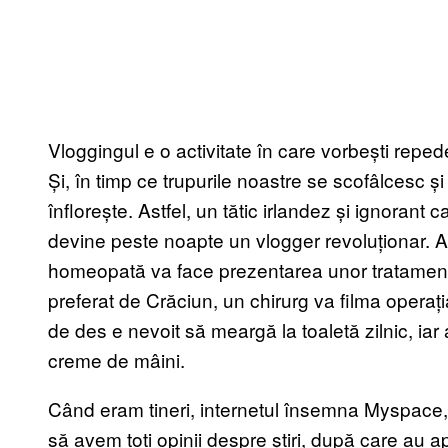
Vloggingul e o activitate în care vorbești reped
Și, în timp ce trupurile noastre se scofâlcesc ș
înflorește. Astfel, un tătic irlandez și ignorant
devine peste noapte un vlogger revoluționar. Așa
homeopată va face prezentarea unor tratamente
preferat de Crăciun, un chirurg va filma operați
de des e nevoit să meargă la toaletă zilnic, iar 
creme de mâini.
Când eram tineri, internetul însemna Myspace,
să avem toți opinii despre știri, după care au a