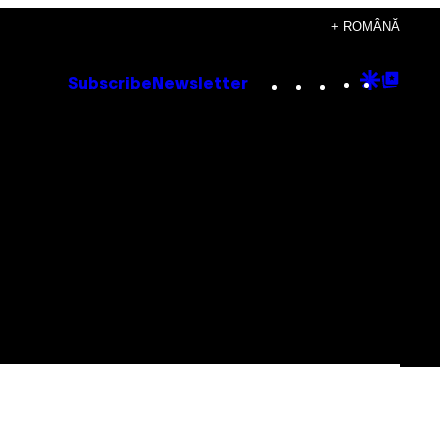
+ ROMÂNĂ
Instagram
TikTok
YouTube
Google
Goog
Subscribe
Newsletter
Discove
Top
Posts