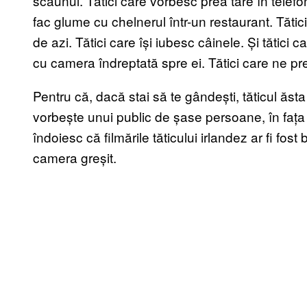
scaunul. Tătici care vorbesc prea tare în telefo
fac glume cu chelnerul într-un restaurant. Tătic
de azi. Tătici care își iubesc câinele. Și tătic
cu camera îndreptată spre ei. Tătici care ne prezi
Pentru că, dacă stai să te gândești, tăticul ăsta
vorbește unui public de șase persoane, în fața
îndoiesc că filmările tăticului irlandez ar fi fost
camera greșit.