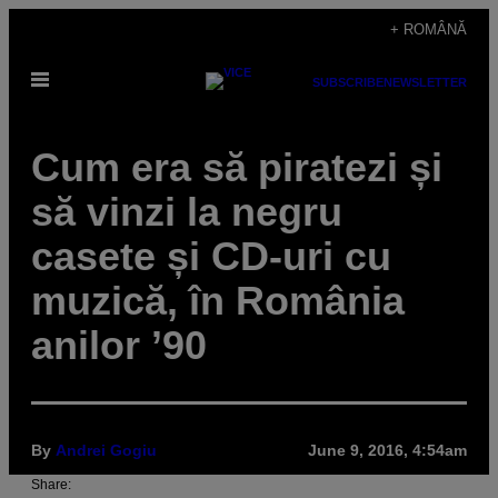
Skip
+ ROMÂNĂ
to
Open
content
SUBSCRIBE
NEWSLETTER
Menu
Cum era să piratezi și
să vinzi la negru
casete și CD-uri cu
muzică, în România
anilor ’90
By
Andrei Gogiu
June 9, 2016, 4:54am
Share: