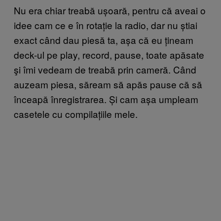
Nu era chiar treabă ușoară, pentru că aveai o
idee cam ce e în rotație la radio, dar nu știai
exact când dau piesă ta, așa că eu țineam
deck-ul pe play, record, pause, toate apăsate
şi îmi vedeam de treabă prin cameră. Când
auzeam piesa, săream să apăs pause că să
înceapă înregistrarea. Și cam așa umpleam
casetele cu compilațiile mele.