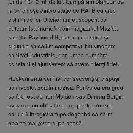
jur de 10-12 mii de lei. Cumpăram blancuri de
la un chioșc dintr-o stație de RATB cu vreo
opt mii de lei. Ulterior am descoperit că
puteam lua mai ieftin din magazinul Muzica
sau din Pavilionul H, dar am micșorat şi
prețurile că să fim competitivi. Nu vindeam
cantități industriale, dar lumea cumpăra
constant şi ajunsesem să avem clienți fideli.
Rockerii erau cei mai consecvenți şi dispuși
să investească în muzică. Pentru că era greu
să fac rost de Iron Maiden sau Dimmu Borgir,
aveam o combinație cu un prieten rocker,
căruia îi înregistram pe degeaba că să-mi
dea ce mai avea el pe acasă.