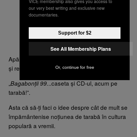
VICE membership also gives you access to
our very best writing and exclusive new
documentaries.
Support for $2
See All Membership Plans
Apăruse albumul
de la Paraziții
Bagabonții 99
și reclama pe Atomic suna ceva de genul:
Or, continue for free
„
..caseta și CD-ul, acum pe
Bagabonții 99.
tarabă!”.
Asta că să-ți faci o idee despre cât de mult se
împământenise noțiunea de tarabă în cultura
populară a vremii.