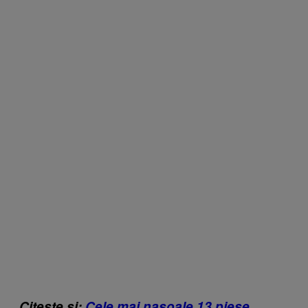
Citește și:
Cele mai nasoale 13 piese