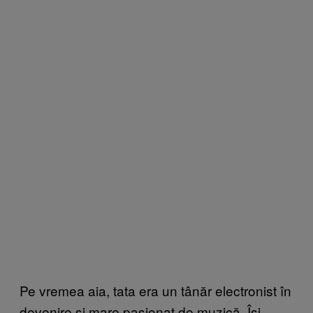
Pe vremea aia, tata era un tânăr electronist în
devenire și mare pasionat de muzică. Își