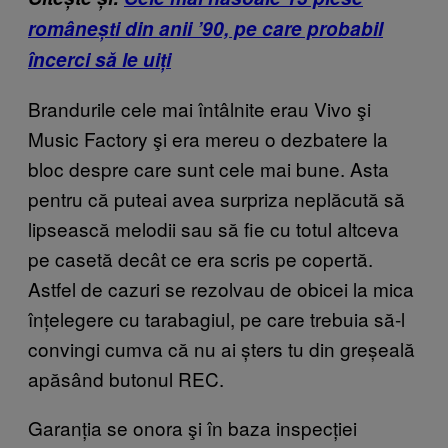
românești din anii ’90, pe care probabil
încerci să le uiți
Brandurile cele mai întâlnite erau Vivo şi
Music Factory şi era mereu o dezbatere la
bloc despre care sunt cele mai bune. Asta
pentru că puteai avea surpriza neplăcută să
lipsească melodii sau să fie cu totul altceva
pe casetă decât ce era scris pe copertă.
Astfel de cazuri se rezolvau de obicei la mica
înțelegere cu tarabagiul, pe care trebuia să-l
convingi cumva că nu ai șters tu din greșeală
apăsând butonul REC.
Garanția se onora şi în baza inspecției