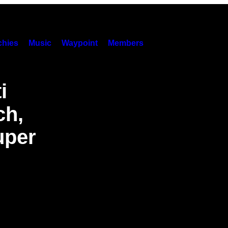
hies
Music
Waypoint
Members
i
ch,
uper