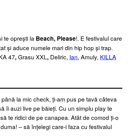
i te oprești la
!. E festivalul care
Beach, Please
tat și aduce numele mari din hip hop și trap.
AKA 47
Grasu XXL
Deliric,
Ian
, Amuly,
KILLA
,
,
t până la mic check, ți-am pus pe tavă câteva
 să îi auzi live pe băieți. Cu un simplu play te
e să te ridici de pe canapea. Atât de comod ți-o
uma! – să înțelegi care-i faza cu festivalul