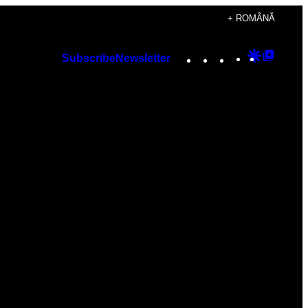
+ ROMÂNĂ
Instagram
TikTok
YouTube
Google
Googl
Subscribe
Newsletter
Discover
Top
Posts