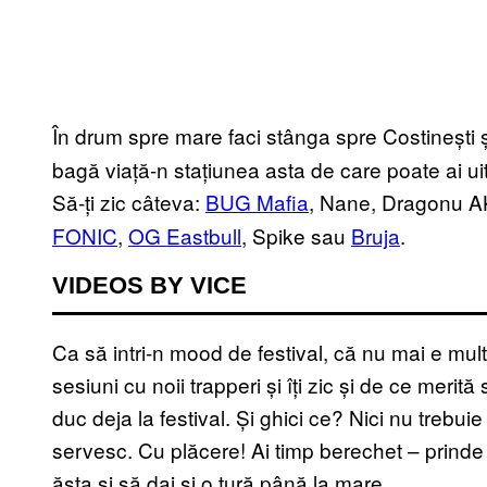
În drum spre mare faci stânga spre Costinești ș
bagă viață-n stațiunea asta de care poate ai ui
Să-ți zic câteva:
BUG Mafia
, Nane, Dragonu 
FONIC
,
OG Eastbull
, Spike sau
Bruja
.
VIDEOS BY VICE
Ca să intri-n mood de festival, că nu mai e mul
sesiuni cu noii trapperi și îți zic și de ce merită
duc deja la festival. Și ghici ce? Nici nu trebui
servesc. Cu plăcere! Ai timp berechet – prinde d
ăsta și să dai și o tură până la mare.