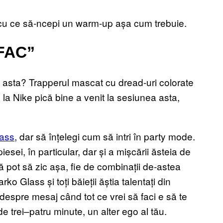
 cu ce să-ncepi un warm-up așa cum trebuie.
FAC”
 asta? Trapperul mascat cu dread-uri colorate
de la Nike pică bine a venit la sesiunea asta,
ass
, dar să înțelegi cum să intri în party mode.
esei, în particular, dar și a mișcării ăsteia de
că pot să zic așa, fie de combinații de-astea
ko Glass și toți băieții ăștia talentați din
ar despre mesaj când tot ce vrei să faci e să te
ț de trei–patru minute, un alter ego al tău.