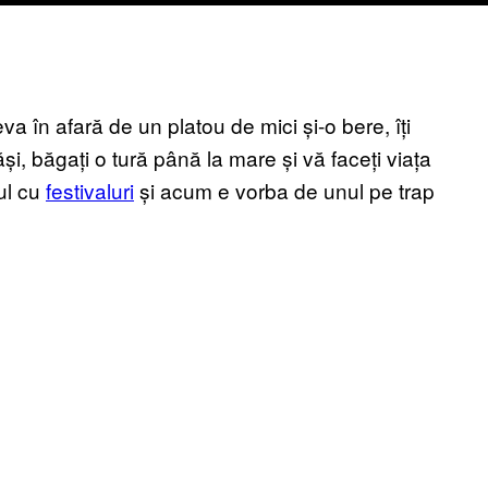
eva în afară de un platou de mici și-o bere, îți
răși, băgați o tură până la mare și vă faceți viața
ul cu
festivaluri
și acum e vorba de unul pe trap