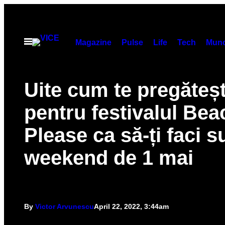
Skip
to
content
Open
Magazine
Pulse
Life
Tech
Munc
Menu
Uite cum te pregăteșt
pentru festivalul Bea
Please ca să-ți faci s
weekend de 1 mai
By
Victor Arvunescu
April 22, 2022, 3:44am