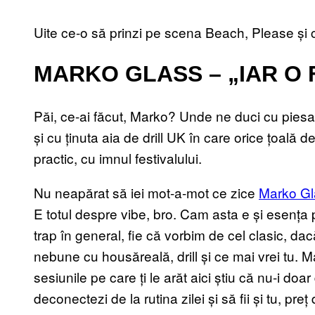
Uite ce-o să prinzi pe scena Beach, Please și
MARKO GLASS – „IAR O 
Păi, ce-ai făcut, Marko? Unde ne duci cu piesa
și cu ținuta aia de drill UK în care orice țoală 
practic, cu imnul festivalului.
Nu neapărat să iei mot-a-mot ce zice
Marko Gl
E totul despre vibe, bro. Cam asta e și esența pi
trap în general, fie că vorbim de cel clasic, da
nebune cu housăreală, drill și ce mai vrei tu. Mar
sesiunile pe care ți le arăt aici știu că nu-i do
deconectezi de la rutina zilei și să fii și tu, pre