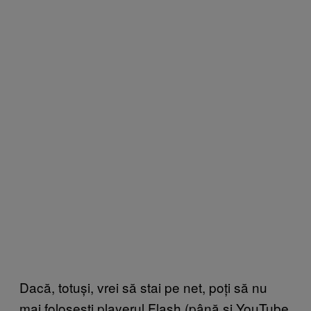
Dacă, totuși, vrei să stai pe net, poți să nu
mai folosești playerul Flash (până și YouTube