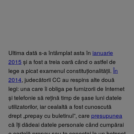
Ultima dată s-a întâmplat asta în
ianuarie
2015
și a fost a treia oară când o astfel de
lege a picat examenul constituționalității.
În
2014
, judecătorii CC au respins alte două
legi: una care îi obliga pe furnizorii de Internet
și telefonie să rețină timp de șase luni datele
utilizatorilor, iar cealaltă a fost cunoscută
drept „prepay cu buletinul”, care
presupunea
că îți dădeai datele personale când cumpărai
o cartelă prepay sau te conectai la un hotspot