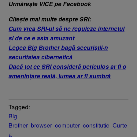
Urmărește VICE pe Facebook
Citește mai multe despre SRI:
Cum vrea SRI-ul să ne reguleze internetul
și de ce e asta amuzant
Legea Big Brother bagă securiştii-n
securitatea cibernetică
Dacă tot ce SRI consideră periculos ar fi o
amenințare reală, lumea ar fi sumbră
Tagged:
Big
Brother
browser
computer
constitutie
Curte
a