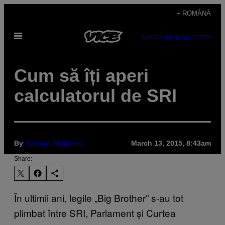
Skip
+ ROMÂNĂ
to
Open
content
SUBSCRIBE
NEWSLETTER
Menu
Cum să îți aperi
calculatorul de SRI
By
Răzvan Băltărețu
March 13, 2015, 8:43am
Share:
În ultimii ani, legile „Big Brother” s-au tot
plimbat între SRI, Parlament și Curtea