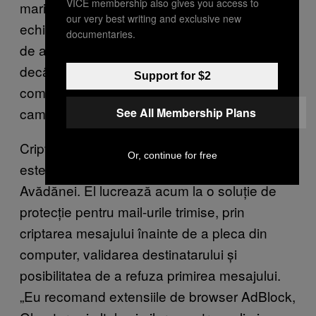
VICE membership also gives you access to
mari ca informația care a circulat prin acel
our very best writing and exclusive new
echipament să fie deja interceptată. În ziua
documentaries.
de azi nu poți să mai ai astfel de certitudini,
decât dacă ai expertiză în ingineria
Support for $2
computerelor și în securitate IT, ceea ce e
cam improbabil”, explică Bogdan Cazacu.
See All Membership Plans
Criptarea este încă eficientă, atât timp cât
Or, continue for free
este de nivel militar, consideră Andrei
Avădănei. El lucrează acum la o soluție de
protecție pentru mail-urile trimise, prin
criptarea mesajului înainte de a pleca din
computer, validarea destinatarului și
posibilitatea de a refuza primirea mesajului.
„Eu recomand extensiile de browser AdBlock,