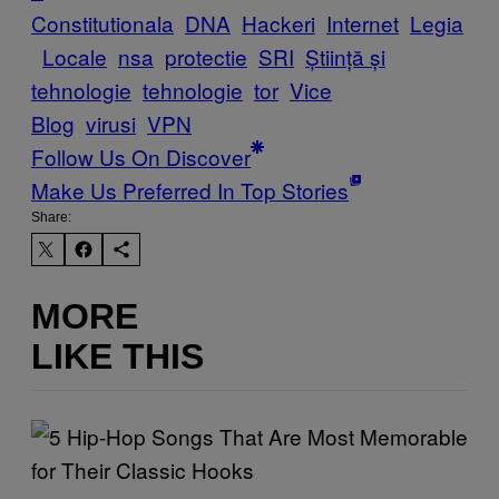
Constitutionala
DNA
Hackeri
Internet
Legia
Locale
nsa
protectie
SRI
Știință și
tehnologie
tehnologie
tor
Vice
Blog
virusi
VPN
Follow Us On Discover
Make Us Preferred In Top Stories
Share:
MORE
LIKE THIS