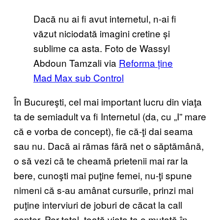
Dacă nu ai fi avut internetul, n-ai fi
văzut niciodată imagini cretine și
sublime ca asta. Foto de Wassyl
Abdoun Tamzali via
Reforma ține
Mad Max sub Control
În Bucureşti, cel mai important lucru din viaţa
ta de semiadult va fi Internetul (da, cu „I” mare
că e vorba de concept), fie că-ţi dai seama
sau nu. Dacă ai rămas fără net o săptămână,
o să vezi că te cheamă prietenii mai rar la
bere, cunoşti mai puţine femei, nu-ţi spune
nimeni că s-au amânat cursurile, prinzi mai
puţine interviuri de joburi de căcat la call
center. Per total, toată viaţa ta e mutată în