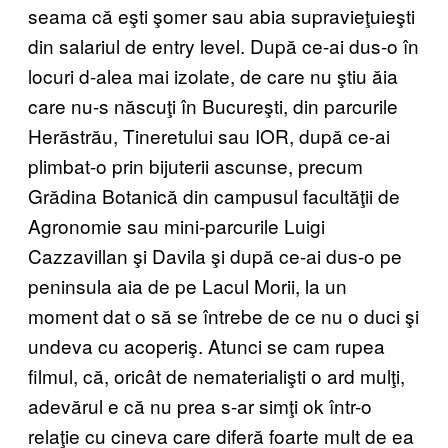
seama că eşti şomer sau abia supravieţuieşti
din salariul de entry level. După ce-ai dus-o în
locuri d-alea mai izolate, de care nu ştiu ăia
care nu-s născuţi în Bucureşti, din parcurile
Herăstrău, Tineretului sau IOR, după ce-ai
plimbat-o prin bijuterii ascunse, precum
Grădina Botanică din campusul facultăţii de
Agronomie sau mini-parcurile Luigi
Cazzavillan şi Davila şi după ce-ai dus-o pe
peninsula aia de pe Lacul Morii, la un
moment dat o să se întrebe de ce nu o duci şi
undeva cu acoperiş. Atunci se cam rupea
filmul, că, oricât de nematerialişti o ard mulţi,
adevărul e că nu prea s-ar simţi ok într-o
relaţie cu cineva care diferă foarte mult de ea