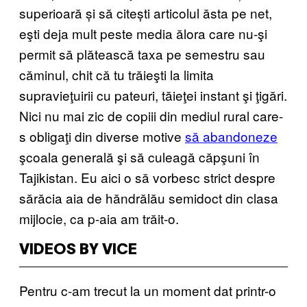
superioară și să citești articolul ăsta pe net,
eşti deja mult peste media ălora care nu-şi
permit să plătească taxa pe semestru sau
căminul, chit că tu trăieşti la limita
supravieţuirii cu pateuri, tăieţei instant şi ţigări.
Nici nu mai zic de copiii din mediul rural care-
s obligaţi din diverse motive
să abandoneze
şcoala generală şi să culeagă căpşuni în
Tajikistan. Eu aici o să vorbesc strict despre
sărăcia aia de hăndrălău semidoct din clasa
mijlocie, ca p-aia am trăit-o.
VIDEOS BY VICE
Pentru c-am trecut la un moment dat printr-o