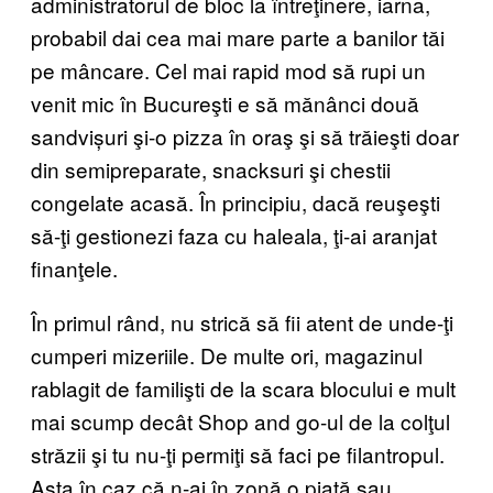
administratorul de bloc la întreţinere, iarna,
probabil dai cea mai mare parte a banilor tăi
pe mâncare. Cel mai rapid mod să rupi un
venit mic în Bucureşti e să mănânci două
sandvișuri şi-o pizza în oraş şi să trăieşti doar
din semipreparate, snacksuri şi chestii
congelate acasă. În principiu, dacă reuşeşti
să-ţi gestionezi faza cu haleala, ţi-ai aranjat
finanţele.
În primul rând, nu strică să fii atent de unde-ţi
cumperi mizeriile. De multe ori, magazinul
rablagit de familişti de la scara blocului e mult
mai scump decât Shop and go-ul de la colţul
străzii şi tu nu-ţi permiţi să faci pe filantropul.
Asta în caz că n-ai în zonă o piaţă sau