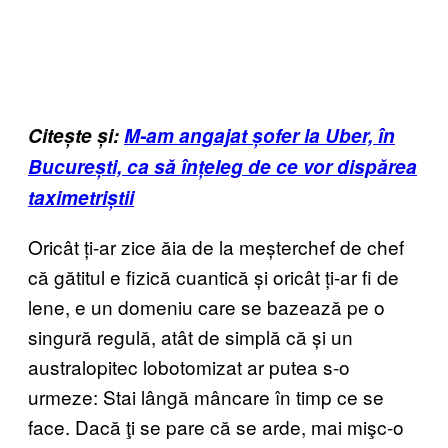
Citește și:
M-am angajat șofer la Uber, în
București, ca să înțeleg de ce vor dispărea
taximetriștii
Oricât ți-ar zice ăia de la meșterchef de chef
că gătitul e fizică cuantică și oricât ți-ar fi de
lene, e un domeniu care se bazează pe o
singură regulă, atât de simplă că și un
australopitec lobotomizat ar putea s-o
urmeze: Stai lângă mâncare în timp ce se
face. Dacă ţi se pare că se arde, mai mişc-o