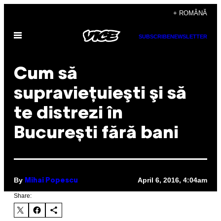
Skip
+ ROMÂNĂ
to
Open
content
SUBSCRIBE
NEWSLETTER
Menu
Cum să
supravieţuieşti şi să
te distrezi în
București fără bani
By
April 6, 2016, 4:04am
Mihai Popescu
Share: