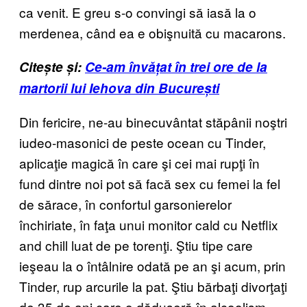
ca venit. E greu s-o convingi să iasă la o
merdenea, când ea e obişnuită cu macarons.
Citește și:
Ce-am învățat în trei ore de la
martorii lui Iehova din București
Din fericire, ne-au binecuvântat stăpânii noştri
iudeo-masonici de peste ocean cu Tinder,
aplicaţie magică în care şi cei mai rupţi în
fund dintre noi pot să facă sex cu femei la fel
de sărace, în confortul garsonierelor
închiriate, în faţa unui monitor cald cu Netflix
and chill luat de pe torenţi. Ştiu tipe care
ieşeau la o întâlnire odată pe an şi acum, prin
Tinder, rup arcurile la pat. Ştiu bărbaţi divorţaţi
de 35 de ani care o dăduseră în alcoolism