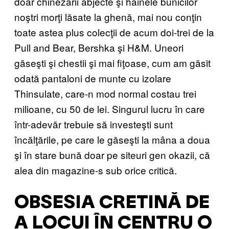
doar chinezării abjecte şi hainele bunicilor
noştri morţi lăsate la ghenă, mai nou conţin
toate astea plus colecţii de acum doi-trei de la
Pull and Bear, Bershka şi H&M. Uneori
găseşti şi chestii şi mai fiţoase, cum am găsit
odată pantaloni de munte cu izolare
Thinsulate, care-n mod normal costau trei
milioane, cu 50 de lei. Singurul lucru în care
într-adevăr trebuie să investeşti sunt
încălţările, pe care le găseşti la mâna a doua
şi în stare bună doar pe siteuri gen okazii, că
alea din magazine-s sub orice critică.
OBSESIA CRETINĂ DE
A LOCUI ÎN CENTRU O