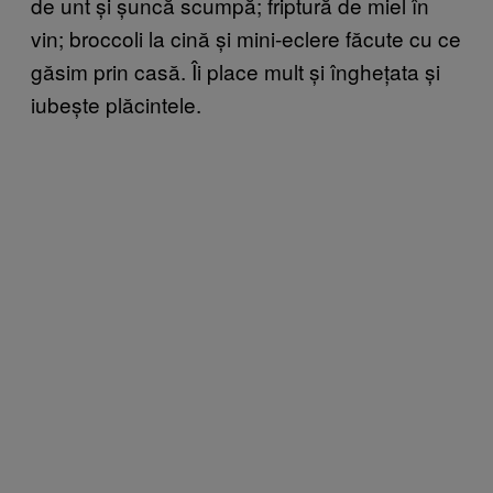
de unt și șuncă scumpă; friptură de miel în
vin; broccoli la cină și mini-eclere făcute cu ce
găsim prin casă. Îi place mult și înghețata și
iubește plăcintele.