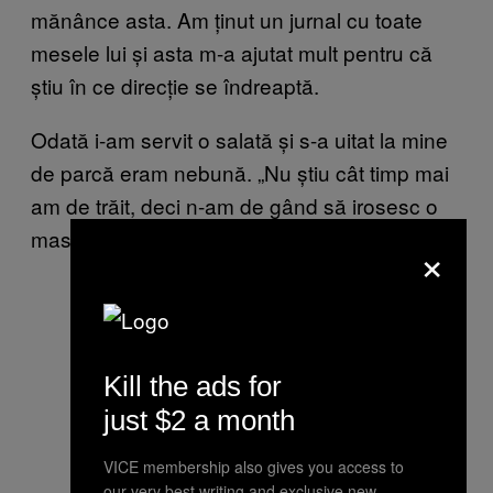
mănânce asta. Am ținut un jurnal cu toate
mesele lui și asta m-a ajutat mult pentru că
știu în ce direcție se îndreaptă.
Odată i-am servit o salată și s-a uitat la mine
de parcă eram nebună. „Nu știu cât timp mai
am de trăit, deci n-am de gând să irosesc o
masă mâncând salată”, a glumit.
×
Kill the ads for
just $2 a month
VICE membership also gives you access to
our very best writing and exclusive new