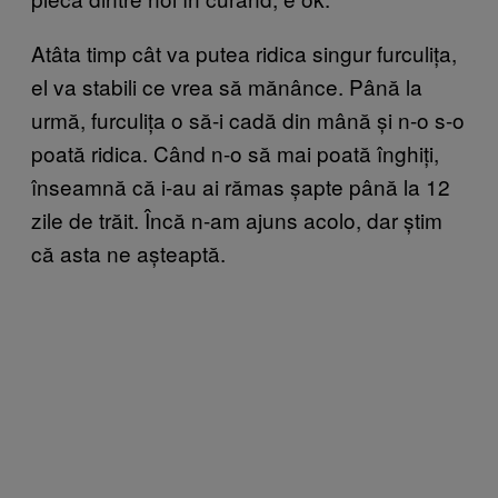
Atâta timp cât va putea ridica singur furculița,
el va stabili ce vrea să mănânce. Până la
urmă, furculița o să-i cadă din mână și n-o s-o
poată ridica. Când n-o să mai poată înghiți,
înseamnă că i-au ai rămas șapte până la 12
zile de trăit. Încă n-am ajuns acolo, dar știm
că asta ne așteaptă.