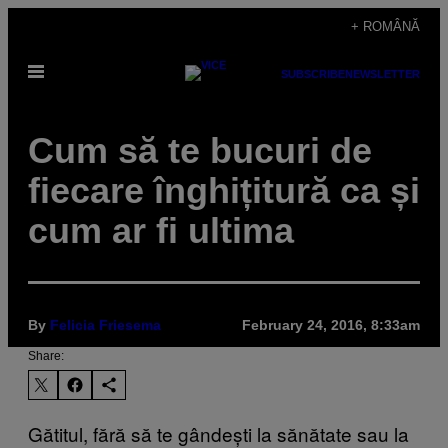
Skip
+ ROMÂNĂ
to
Open
content
SUBSCRIBE
NEWSLETTER
Menu
​Cum să te bucuri de
fiecare înghițitură ca și
cum ar fi ultima
By
Felicia Friesema
February 24, 2016, 8:33am
Share:
Gătitul, fără să te gândești la sănătate sau la