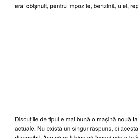
erai obișnuit, pentru impozite, benzină, ulei, rep
Discuțiile de tipul e mai bună o mașină nouă 
actuale. Nu există un singur răspuns, ci acesta
disponibil. Așa că ar fi bine să începi prin a te î