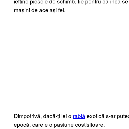
ieftine piesele de schimb, fie pentru că încă s
mașini de același fel.
Dimpotrivă, dacă-ți iei o
rablă
exotică s-ar pute
epocă, care e o pasiune costisitoare.