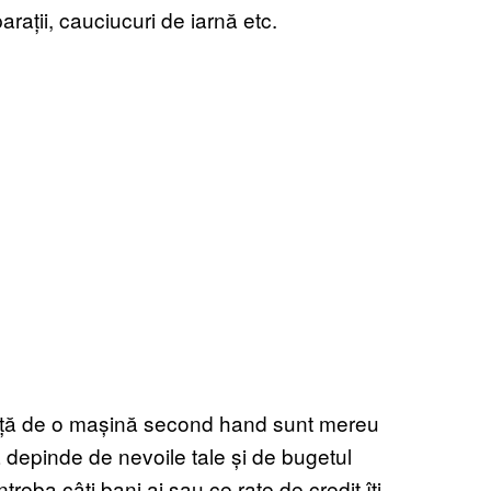
arații, cauciucuri de iarnă etc.
față de o mașină second hand sunt mereu
 depinde de nevoile tale și de bugetul
ntreba câți bani ai sau ce rate de credit îți