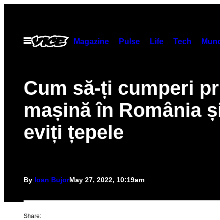
Skip
to
content
Open
Magazine
Pulse
Life
Tech
Munc
Menu
Cum să-ți cumperi p
mașină în România ș
eviți țepele
By
Ioan Bujor
May 27, 2022, 10:19am
Share: