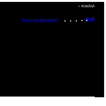
+ ROMÂNĂ
Instagram
TikTok
YouTube
Google
Googl
Subscribe
Newsletter
Discover
Top
Posts