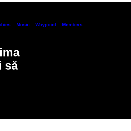
hies
Music
Waypoint
Members
rima
i să