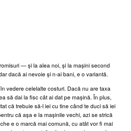
promisuri — și la alea noi, și la mașini second
dar dacă ai nevoie și n-ai bani, e o variantă.
 în vedere celelalte costuri. Dacă nu are taxa
ea să dai la fisc cât ai dat pe mașină. În plus,
at că trebuie să-l iei cu tine când te duci să iei
pentru că așa e la mașinile vechi, azi se strică
che e o marcă mai comună, cu atât vor fi mai