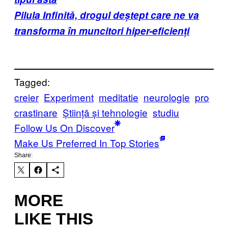
Pilula Infinită, drogul deștept care ne va
transforma în muncitori hiper-eficienți
Tagged:
creier
Experiment
meditatie
neurologie
pro
crastinare
Știință și tehnologie
studiu
Follow Us On Discover
Make Us Preferred In Top Stories
Share:
MORE
LIKE THIS