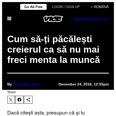
Skip
Go Ad Free
LOGIN / SIGN UP
+ ROMÂNĂ
to
Open
content
SUBSCRIBE
NEWSLETTER
Menu
Cum să-ți păcălești
creierul ca să nu mai
freci menta la muncă
By
Sarah Emerson
December 24, 2016, 12:55pm
Share:
Dacă citești asta, presupun că și tu