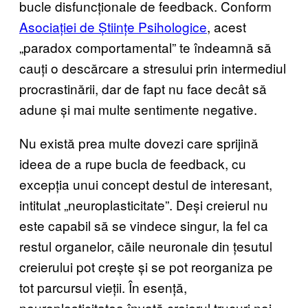
bucle disfuncționale de feedback. Conform
Asociației de Științe Psihologice
, acest
„paradox comportamental” te îndeamnă să
cauți o descărcare a stresului prin intermediul
procrastinării, dar de fapt nu face decât să
adune și mai multe sentimente negative.
Nu există prea multe dovezi care sprijină
ideea de a rupe bucla de feedback, cu
excepția unui concept destul de interesant,
intitulat „neuroplasticitate”. Deși creierul nu
este capabil să se vindece singur, la fel ca
restul organelor, căile neuronale din țesutul
creierului pot crește și se pot reorganiza pe
tot parcursul vieții. În esență,
neuroplasticitatea învață creierul trucuri noi.