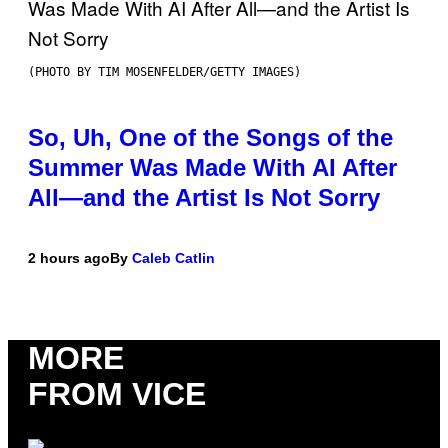
(PHOTO BY TIM MOSENFELDER/GETTY IMAGES)
So, Uh, One of the Songs of the
Summer Was Made With AI After
All—and the Artist Is Not Sorry
2 hours ago
By
Caleb Catlin
MORE
FROM VICE