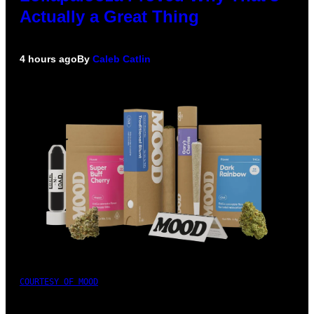
Actually a Great Thing
4 hours ago
By
Caleb Catlin
COURTESY OF MOOD