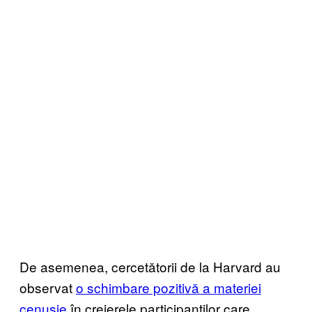
De asemenea, cercetătorii de la Harvard au
observat
o schimbare pozitivă a materiei
cenușie
în creierele participanților care