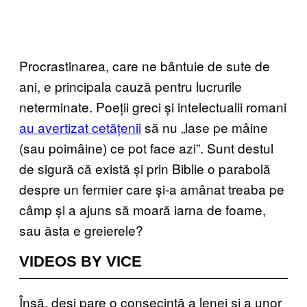
Procrastinarea, care ne bântuie de sute de
ani, e principala cauză pentru lucrurile
neterminate. Poeții greci și intelectualii romani
au avertizat cetățenii
să nu „lase pe mâine
(sau poimâine) ce pot face azi”. Sunt destul
de sigură că există și prin Biblie o parabolă
despre un fermier care și-a amânat treaba pe
câmp și a ajuns să moară iarna de foame,
sau ăsta e greierele?
VIDEOS BY VICE
Însă, deși pare o consecință a lenei și a unor