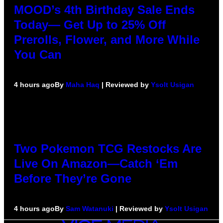
MOOD’s 4th Birthday Sale Ends
Today— Get Up to 25% Off
Prerolls, Flower, and More While
You Can
4 hours ago
By
Maha Haq
| Reviewed by
Ysolt Usigan
Two Pokemon TCG Restocks Are
Live On Amazon—Catch ‘Em
Before They’re Gone
4 hours ago
By
Sam Watanuki
| Reviewed by
Ysolt Usigan