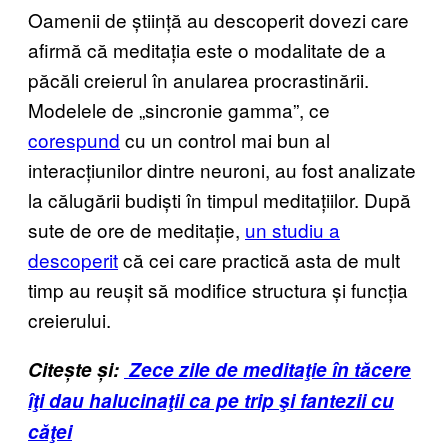
Oamenii de știință au descoperit dovezi care
afirmă că meditația este o modalitate de a
păcăli creierul în anularea procrastinării.
Modelele de „sincronie gamma”, ce
corespund
cu un control mai bun al
interacțiunilor dintre neuroni, au fost analizate
la călugării budiști în timpul meditațiilor. După
sute de ore de meditație,
un studiu a
descoperit
că cei care practică asta de mult
timp au reușit să modifice structura și funcția
creierului.
Citește și:
Zece zile de meditaţie în tăcere
îţi dau halucinaţii ca pe trip şi fantezii cu
căţei