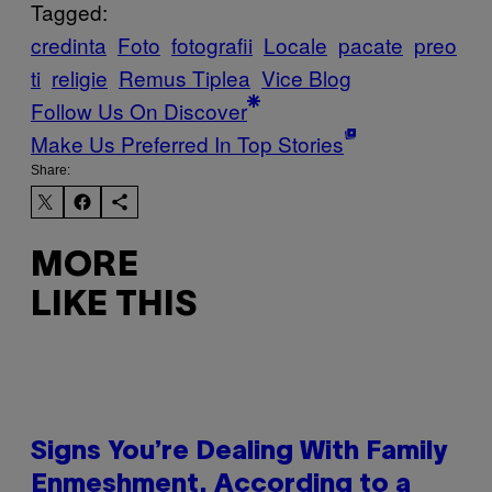
Tagged:
credinta
Foto
fotografii
Locale
pacate
preo
ti
religie
Remus Tiplea
Vice Blog
Follow Us On Discover
Make Us Preferred In Top Stories
Share:
MORE
LIKE THIS
Signs You’re Dealing With Family
Enmeshment, According to a