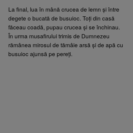
La final, lua în mână crucea de lemn și între
degete o bucată de busuioc. Toți din casă
făceau coadă, pupau crucea și se închinau.
În urma musafirului trimis de Dumnezeu
rămânea mirosul de tămâie arsă și de apă cu
busuioc ajunsă pe pereți.