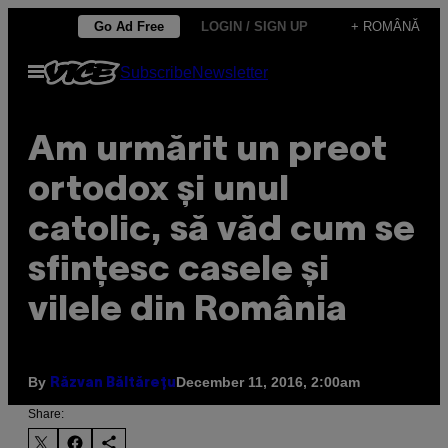
Skip
Go Ad Free
LOGIN / SIGN UP
+ ROMÂNĂ
to
Open
Subscribe
Newsletter
content
Menu
Am urmărit un preot
ortodox și unul
catolic, să văd cum se
sfințesc casele și
vilele din România
By
December 11, 2016, 2:00am
Răzvan Băltărețu
Share: