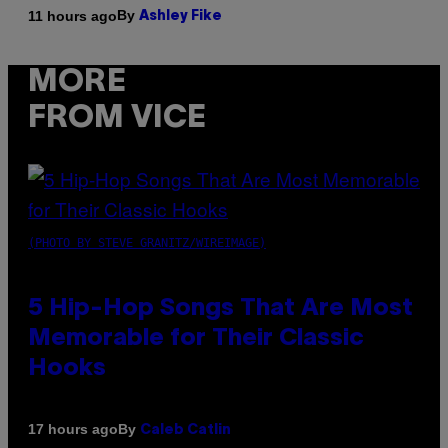
By
11 hours ago
Ashley Fike
MORE
FROM VICE
(PHOTO BY STEVE GRANITZ/WIREIMAGE)
5 Hip-Hop Songs That Are Most
Memorable for Their Classic
Hooks
By
17 hours ago
Caleb Catlin