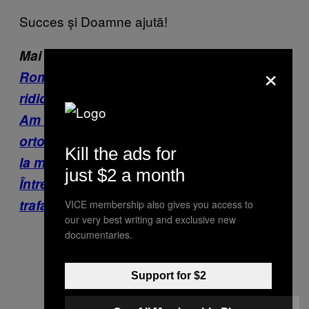
Succes și Doamne ajută!
Mai citește despre credință:
×
Românii ridică azi icoanele în aer cum
ridicau odată portretele lui Ceaușescu
Am copilărit printre exorcizări creștin-
ortodoxe şi înţeleg disperarea femeilor de
Kill the ads for
la moaște
just $2 a month
Întrebarea zilei: Se poate sfinți cu
trafaletul?
VICE membership also gives you access to
our very best writing and exclusive new
documentaries.
Support for $2