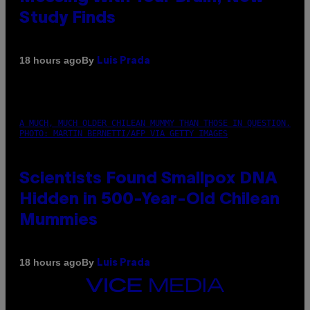
Study Finds
By
18 hours ago
Luis Prada
A MUCH, MUCH OLDER CHILEAN MUMMY THAN THOSE IN QUESTION.
PHOTO: MARTIN BERNETTI/AFP VIA GETTY IMAGES
Scientists Found Smallpox DNA
Hidden in 500-Year-Old Chilean
Mummies
By
18 hours ago
Luis Prada
VICE
MEDIA
INSTAGRAM
TIKTOK
YOUTUBE