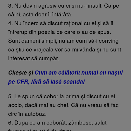
3. Nu devin agresiv cu ei și nu-i insult. Ca pe
câini, asta doar îi întărâtă.
4. Nu încerc să discut rațional cu ei și să îi
întrerup din poezia pe care o au de spus.
Sunt oameni simpli, nu am cum să-i conving
că știu ce vrăjeală vor să-mi vândă și nu sunt
interesat să cumpăr.
Citește și
Cum am călătorit numai cu nașul
pe CFR, fără să iasă scandal
5. Le spun că cobor la prima și discut cu ei
acolo, dacă mai au chef. Că nu vreau să fac
circ în autobuz.
6. După ce am coborât, zâmbesc, salut
frumos și-mi văd de drum.