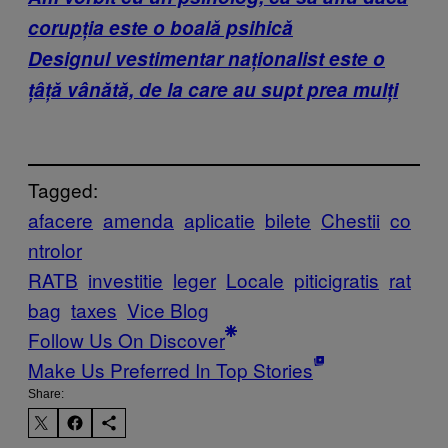
corupția este o boală psihică
Designul vestimentar naționalist este o
țâță vânătă, de la care au supt prea mulți
Tagged:
afacere
amenda
aplicatie
bilete
Chestii
co
ntrolor
RATB
investitie
leger
Locale
piticigratis
rat
bag
taxes
Vice Blog
Follow Us On Discover
Make Us Preferred In Top Stories
Share: