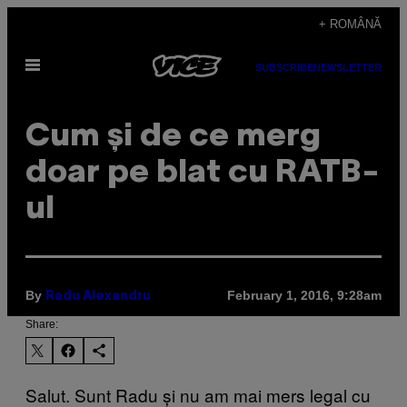
Skip
+ ROMÂNĂ
to
Open
content
SUBSCRIBE
NEWSLETTER
Menu
Cum și de ce merg
doar pe blat cu RATB-
ul
By
February 1, 2016, 9:28am
Radu Alexandru
Share:
Salut. Sunt Radu și nu am mai mers legal cu