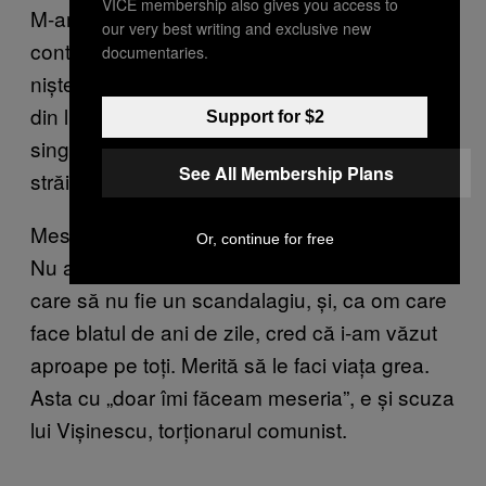
VICE membership also gives you access to
M-am săturat de oameni care zic: „Vai, săracii
our very best writing and exclusive new
controlori. Doar își fac meseria! Sunt și ei
documentaries.
niște suflete!”. Serios? Dintre toate meseriile
din lume fix pe asta au ales-o? Asta era
Support for $2
singura lor opțiune? Să se certe cu niște
See All Membership Plans
străini în autobuz opt ore pe zi?
Meseriile scârboase atrag oameni scârboși.
Or, continue for free
Nu am întâlnit în viața mea controlor RATB
care să nu fie un scandalagiu, și, ca om care
face blatul de ani de zile, cred că i-am văzut
aproape pe toți. Merită să le faci viața grea.
Asta cu „doar îmi făceam meseria”, e și scuza
lui Vișinescu, torționarul comunist.