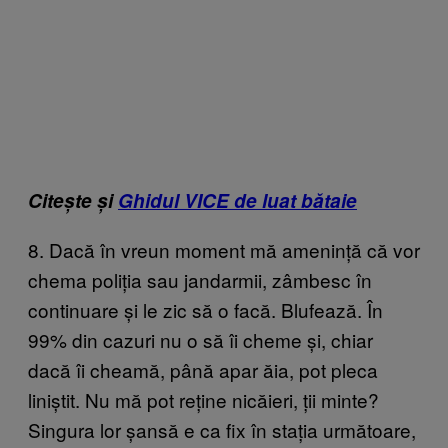
Citește și
Ghidul VICE de luat bătaie
8. Dacă în vreun moment mă amenință că vor
chema poliția sau jandarmii, zâmbesc în
continuare și le zic să o facă. Blufează. În
99% din cazuri nu o să îi cheme și, chiar
dacă îi cheamă, până apar ăia, pot pleca
liniștit. Nu mă pot reține nicăieri, ții minte?
Singura lor șansă e ca fix în stația următoare,