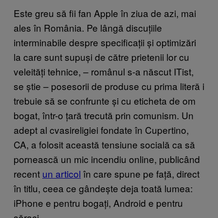
Este greu să fii fan Apple în ziua de azi, mai
ales în România. Pe lângă discuțiile
interminabile despre specificații și optimizări
la care sunt supuși de către prietenii lor cu
veleități tehnice, – românul s-a născut ITist,
se știe – posesorii de produse cu prima literă i
trebuie să se confrunte și cu eticheta de om
bogat, într-o țară trecută prin comunism. Un
adept al cvasireligiei fondate în Cupertino,
CA, a folosit această tensiune socială ca să
pornească un mic incendiu online, publicând
recent
un articol
în care spune pe față, direct
în titlu, ceea ce gândește deja toată lumea:
iPhone e pentru bogați, Android e pentru
săraci.