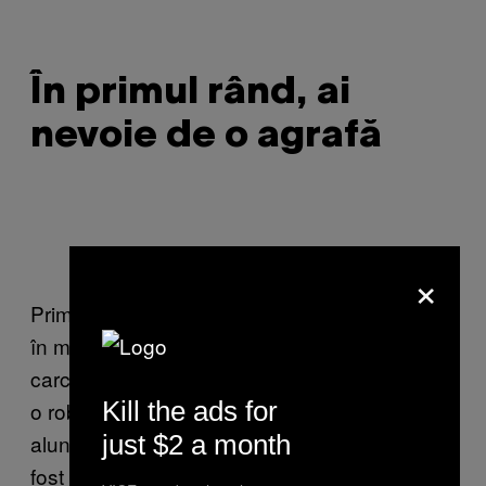
În primul rând, ai
nevoie de o agrafă
Poze făcute între etajul trei și patru
×
Primul lucru pe care l-am simțit când am luat
în mână iPhoneul a fost finețea materialului
carcasei, accentuată plăcut de greutate. Are
Kill the ads for
o robustețe elegantă. Fiind extrem de
just $2 a month
alunecos, al doilea lucru pe care l-am simțit a
fost teama, teama de scăpa pe jos ceva care