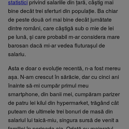
statistici
privind salariile din țară, câștig mai
bine decât trei sferturi din populație. Ba chiar
de peste două ori mai bine decât jumătate
dintre români, care câștigă sub o mie de lei
pe lună, și care probabil m-ar considera mare
barosan dacă mi-ar vedea fluturașul de
salariu.
Asta e doar o evoluție recentă, n-a fost mereu
așa. N-am crescut în sărăcie, dar cu cinci ani
înainte să-mi cumpăr primul meu
smartphone, din banii mei, cumpăram parizer
de patru lei kilul din hypermarket, trăgând cât
puteam de ultimele trei bonuri de masă din
salariul lui taică-miu, singura sursă de venit a
familiei în perioada aia. Odată cu majoratul