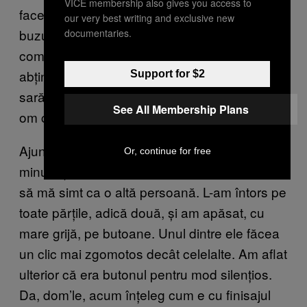
VICE membership also gives you access to
face cât trei luni de chirie. L-am îndesat în
our very best writing and exclusive new
buzunarul de la piept, dar nu încăpea
documentaries.
complet, așa că pe drumul spre casă m-am
abținut de la țopăit și mișcări rapide, să nu
Support for $2
sară. Deja mergeam mai demn, sobru, ca un
See All Membership Plans
om care deține multe proprietăți imobiliare.
Ajuns acasă, am început să investighez
Or, continue for free
minunăția de dispozitiv care urma să mă facă
să mă simt ca o altă persoană. L-am întors pe
toate părțile, adică două, și am apăsat, cu
mare grijă, pe butoane. Unul dintre ele făcea
un clic mai zgomotos decât celelalte. Am aflat
ulterior că era butonul pentru mod silențios.
Da, dom’le, acum înțeleg cum e cu finisajul