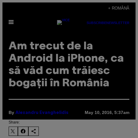
Skip
+ ROMÂNĂ
to
Open
content
SUBSCRIBE
NEWSLETTER
Menu
Am trecut de la
Android la iPhone, ca
să văd cum trăiesc
bogații în România
By
May 10, 2016, 5:37am
Alexandru Evanghelidis
Share: