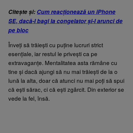
Citește și:
Cum reacționează un iPhone
SE, dacă-l bagi la congelator și-l arunci de
pe bloc
Înveți să trăiești cu puține lucruri strict
esențiale, iar restul le privești ca pe
extravaganțe. Mentalitatea asta rămâne cu
tine și dacă ajungi să nu mai trăiești de la o
lună la alta, doar că atunci nu mai poți să spui
că ești sărac, ci că ești zgârcit. Din exterior se
vede la fel, însă.