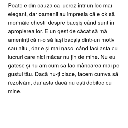
Poate e din cauză că lucrez într-un loc mai
elegant, dar oamenii au impresia că e ok să
mormăie chestii despre bacșiș când sunt în
apropierea lor. E un gest de căcat să mă
ameninți că n-o să lași bacșiș dintr-un motiv
sau altul, dar e și mai nasol când faci asta cu
lucruri care nici măcar nu țin de mine. Nu eu
gătesc și nu am cum să fac mâncarea mai pe
gustul tău. Dacă nu-ți place, facem cumva să
rezolvăm, dar asta dacă nu ești dobitoc cu
mine.