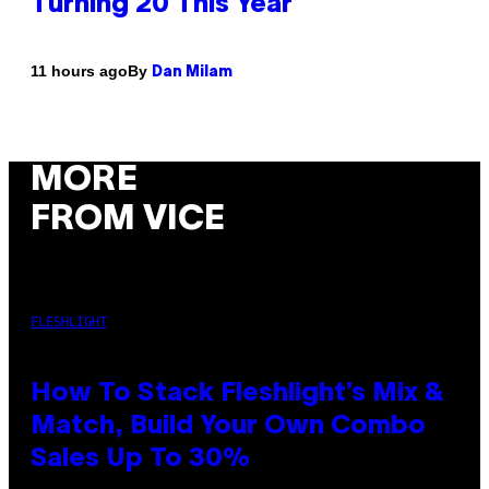
Turning 20 This Year
By
11 hours ago
Dan Milam
MORE
FROM VICE
FLESHLIGHT
How To Stack Fleshlight’s Mix &
Match, Build Your Own Combo
Sales Up To 30%