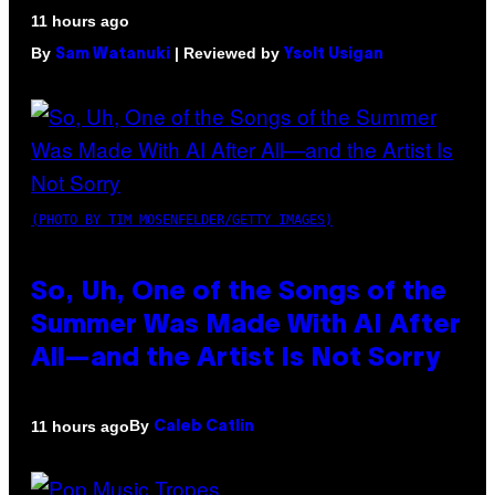
11 hours ago
By
| Reviewed by
Sam Watanuki
Ysolt Usigan
(PHOTO BY TIM MOSENFELDER/GETTY IMAGES)
So, Uh, One of the Songs of the
Summer Was Made With AI After
All—and the Artist Is Not Sorry
By
11 hours ago
Caleb Catlin