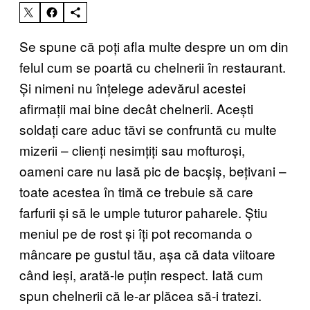
Se spune că poți afla multe despre un om din
felul cum se poartă cu chelnerii în restaurant.
Și nimeni nu înțelege adevărul acestei
afirmații mai bine decât chelnerii. Acești
soldați care aduc tăvi se confruntă cu multe
mizerii – clienți nesimțiți sau mofturoși,
oameni care nu lasă pic de bacșiș, bețivani –
toate acestea în timă ce trebuie să care
farfurii și să le umple tuturor paharele. Știu
meniul pe de rost și îți pot recomanda o
mâncare pe gustul tău, așa că data viitoare
când ieși, arată-le puțin respect. Iată cum
spun chelnerii că le-ar plăcea să-i tratezi.