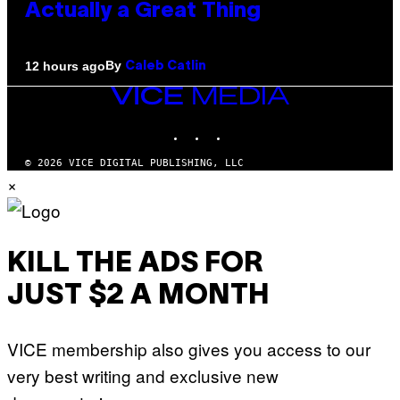
Actually a Great Thing
By
12 hours ago
Caleb Catlin
VICE
MEDIA
INSTAGRAM
TIKTOK
YOUTUBE
© 2026 VICE DIGITAL PUBLISHING, LLC
×
KILL THE ADS FOR
JUST $2 A MONTH
VICE membership also gives you access to our
very best writing and exclusive new