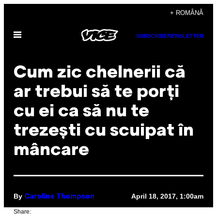
Skip
+ ROMÂNĂ
to
Open
content
SUBSCRIBE
NEWSLETTER
Menu
Cum zic chelnerii că
ar trebui să te porți
cu ei ca să nu te
trezești cu scuipat în
mâncare
By
April 18, 2017, 1:00am
Caroline Thompson
Share: