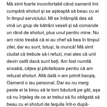
Mă simt foarte inconfortabil când oamenii îmi
cumpără shoturi și se așteaptă să beau cu ei
în timpul serviciului. Mi se întâmplă des să
vină un grup de bătrâni veseli și să comande
un rând de shoturi, plus unul pentru mine. Nu
am nicio treabă că ei au chef să bea în timpul
zilei, dar eu sunt, totuși, la muncă! Mă simt
ciudat că trebuie să-i refuzi, mai ales că unii
devin ostili dacă sunt beți. Am fost numită
snoabă, cățea și plictisitoare pentru că am
refuzat shoturi. Altă dată n-am primit bacșiș.
Oamenii o iau personal. Dar eu nu merg
peste ei la birou să le torn băutură pe gât, așa
că nu înțeleg de ce ar trebui să fiu obligată să
beau cu ei shoturi de tequila într-o după-