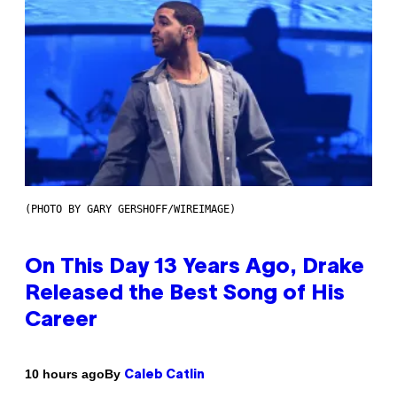
(PHOTO BY GARY GERSHOFF/WIREIMAGE)
On This Day 13 Years Ago, Drake
Released the Best Song of His
Career
By
10 hours ago
Caleb Catlin