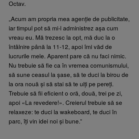
Octav.
„Acum am propria mea agenție de publicitate,
iar timpul pot să mi-l administrez așa cum
vreau eu. Mă trezesc la opt, mă duc la o
întâlnire până la 11-12, apoi îmi văd de
lucrurile mele. Aparent pare că nu faci nimic.
Nu trebuie să fie ca în vremea comunismului,
să sune ceasul la șase, să te duci la birou de
la ora nouă și să stai să te uiți pe pereți.
Trebuie să fii eficient o oră, două, trei pe zi,
apoi «La revedere!». Creierul trebuie să se
relaxeze: te duci la wakeboard, te duci în
parc, îți vin idei noi și bune.”