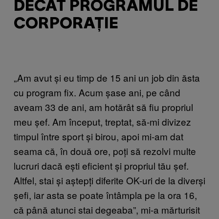
DECÂT PROGRAMUL DE
CORPORAȚIE
„Am avut și eu timp de 15 ani un job din ăsta
cu program fix. Acum șase ani, pe când
aveam 33 de ani, am hotărât să fiu propriul
meu șef. Am început, treptat, să-mi divizez
timpul între sport și birou, apoi mi-am dat
seama că, în două ore, poți să rezolvi multe
lucruri dacă ești eficient și propriul tău șef.
Altfel, stai și aștepți diferite OK-uri de la diverși
șefi, iar asta se poate întâmpla pe la ora 16,
că până atunci stai degeaba”, mi-a mărturisit