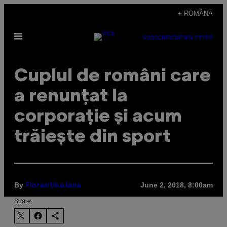
Skip
+ ROMÂNĂ
to
Open
content
SUBSCRIBE
NEWSLETTER
Menu
Cuplul de români care
a renunțat la
corporație și acum
trăiește din sport
By
June 2, 2018, 8:00am
Florentina Iana
Share: