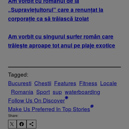
Am vorbit cu românul de la
„Supraviețuitorul” care a renunțat la
corporație ca să trăiască izolat
Am vorbit cu singurul surfer român care
trăieşte aproape tot anul pe plaje exotice
Tagged:
Bucuresti
Chestii
Features
Fitness
Locale
Romania
Sport
sup
waterboarding
Follow Us On Discover
Make Us Preferred In Top Stories
Share: