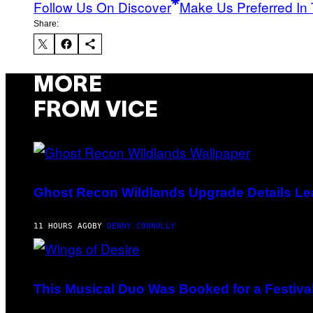
Follow Us On Discover
Make Us Preferred In 
Share:
MORE
FROM VICE
SCREENSHOT:
UBISOFT
Ghost Recon Wildlands Upgrade Details L
11 HOURS AGO
BY
DENNY CONNOLLY
(PHOTO
BY
AMBER
This Musical Duo Was Booked for a Festival
LITTLE/PRESS)