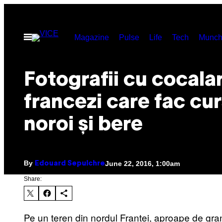
Skip
to
Open
Magazine
Pulse
Life
Tech
Munch
content
Menu
Fotografii cu cocalar
francezi care fac cur
noroi și bere
By
June 22, 2016, 1:00am
Edouard Sepulchre
Share:
Pe un teren din nordul Franței, aproape de gran