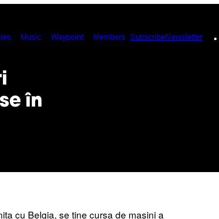
ies
Music
Waypoint
Members
Subscribe
Newsletter
i
se în
ița cu Belgia, se ține cursa de mașini a