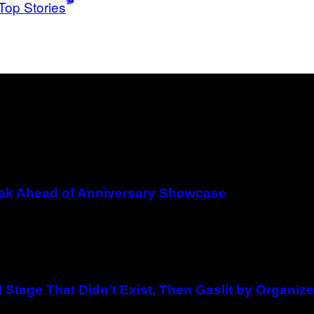
Top Stories
eak Ahead of Anniversary Showcase
 Stage That Didn’t Exist, Then Gaslit by Organize