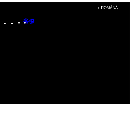
+ ROMÂNĂ
Instagram
TikTok
YouTube
Google
Google
Discover
Top
Posts