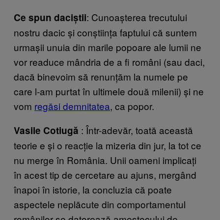
: Cunoașterea trecutului
Ce spun daciștii
nostru dacic și conștiința faptului că suntem
urmașii unuia din marile popoare ale lumii ne
vor readuce mândria de a fi români (sau daci,
dacă binevoim să renunțăm la numele pe
care l-am purtat în ultimele două milenii) și ne
vom
regăsi demnitatea
, ca popor.
: Într-adevăr, toată această
Vasile Cotiugă
teorie e și o reacție la mizeria din jur, la tot ce
nu merge în România. Unii oameni implicați
în acest tip de cercetare au ajuns, mergând
înapoi în istorie, la concluzia că poate
aspectele neplăcute din comportamentul
românilor se datorează amestecului de