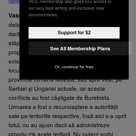
romanizare
, cum ați învățat pe la școală.
VICE membership also gives you access to
our very best writing and exclusive new
: E practic imposibil de
Vasile Cotiugă
documentaries.
delimitat precis teritoriul locuit de geto-daci,
darămite să calculezi și procente!. Chiar și
Support for $2
stăpânirea lui Burebista nu a fost un stat
See All Membership Plans
propriu-zis, cu granițe clar delimitate. Au
existat conflicte cu diferite populații care
Or, continue for free
locuiau la sud de Dunăre, în viitoarea
provincie romană Moesia, sau spre vest, pe
Serbiei și Ungariei actuale, iar aceste
conflicte au fost câștigate de Burebista.
Urmarea a fost o recunoaștere a autorității
sale pe teritoriile respective, însă aici s-a oprit
totul, nu au ajusn dacii să administreze
propriu-zis acele teritorii. Nu putem vorbi