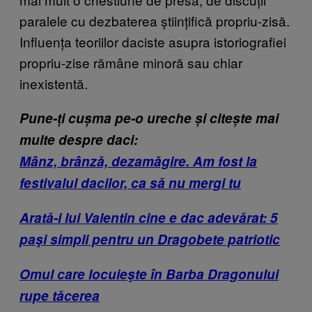
paralele cu dezbaterea științifică propriu-zisă.
Influența teoriilor daciste asupra istoriografiei
propriu-zise rămâne minoră sau chiar
inexistentă.
Pune-ți cușma pe-o ureche și citește mai
multe despre daci:
Mânz, brânză, dezamăgire. Am fost la
festivalul dacilor, ca să nu mergi tu
Arată-i lui Valentin cine e dac adevărat: 5
paşi simpli pentru un Dragobete patriotic
Omul care locuieşte în Barba Dragonului
rupe tăcerea