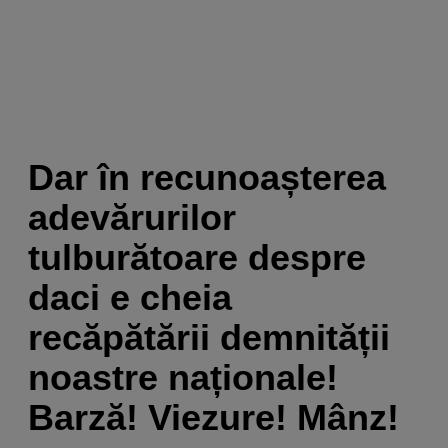
Dar în recunoașterea
adevărurilor
tulburătoare despre
daci e cheia
recăpătării demnității
noastre naționale!
Barză! Viezure! Mânz!