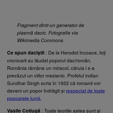
Fragment dintr-un generator de
plasmă dacic. Fotografie via
Wikimedia Commons
: De la Herodot încoace, toți
Ce spun daciștii
cronicarii au lăudat poporul dac/român.
România rămâne un miracol, căruia i s-a
prevăzut un viitor mesianic. Profetul indian
Sundhar Singh scria în 1922 că romanii vor
deveni un popor îndrăgit și
respectat de toate
popoarele lumii.
: Toate teoriile astea sunt și
Vasile Cotiugă