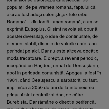
populații de pe vremea romană, faptului că
aici au fost aduși coloniști „ex toto orbe
Romano” – din toată lumea romană, cum se
exprimă Eutropius. Și simt nevoia să opună,
acestei diversități, o idee de continuitate, de
element stabil, dincolo de valurile care s-au
perindat pe aici. Dar nu este altceva decât o
modă trecătoare. E drept, a revenit periodic,
începând cu Hașdeu, urmat de Densușianu,
apoi în perioada comunistă. Apogeul a fost în
1981, când Ceaușescu a sărbătorit, cu fast,
împlinirea a 2050 de ani de la întemeierea
primului stat centralizat dac, de către
Burebista. Dar rămâne o direcție periferică,
mai mult o chestiune de presă, de discuții