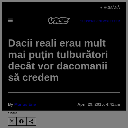
Skip
+ ROMÂNĂ
to
Open
content
SUBSCRIBE
NEWSLETTER
Menu
Dacii reali erau mult
mai puțin tulburători
decât vor dacomanii
să credem
By
Marius Ene
April 29, 2015, 4:41am
Share: