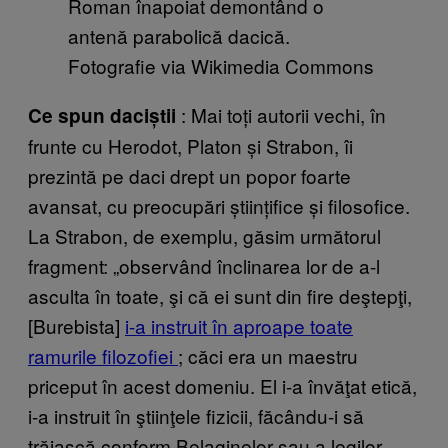
Roman înapoiat demontând o
antenă parabolică dacică.
Fotografie via Wikimedia Commons
: Mai toți autorii vechi, în
Ce spun daciștii
frunte cu Herodot, Platon și Strabon, îi
prezintă pe daci drept un popor foarte
avansat, cu preocupări științifice și filosofice.
La Strabon, de exemplu, găsim următorul
fragment: „observând înclinarea lor de a-l
asculta în toate, şi că ei sunt din fire deştepţi,
[Burebista]
i-a instruit în aproape toate
ramurile filozofiei
; căci era un maestru
priceput în acest domeniu. El i-a învăţat etică,
i-a instruit în ştiinţele fizicii, făcându-i să
trăiască conform Belaginelor sau a legilor