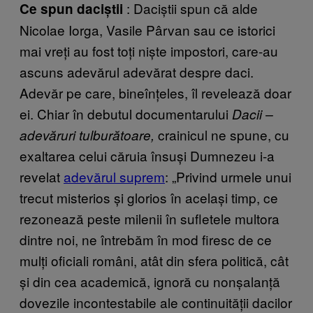
: Daciștii spun că alde
Ce spun daciștii
Nicolae Iorga, Vasile Pârvan sau ce istorici
mai vreți au fost toți niște impostori, care-au
ascuns adevărul adevărat despre daci.
Adevăr pe care, bineînțeles, îl revelează doar
ei. Chiar în debutul documentarului
Dacii –
crainicul ne spune, cu
adevăruri tulburătoare,
exaltarea celui căruia însuși Dumnezeu i-a
revelat
adevărul suprem
: „Privind urmele unui
trecut misterios și glorios în același timp, ce
rezonează peste milenii în sufletele multora
dintre noi, ne întrebăm în mod firesc de ce
mulți oficiali români, atât din sfera politică, cât
și din cea academică, ignoră cu nonșalanță
dovezile incontestabile ale continuității dacilor