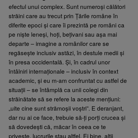
efectul unui complex. Sunt numeroși călători
străini care au trecut prin Țările române în
diferite epoci și care îi prezintă pe români ca
pe niște leneși, hoți, bețivani sau așa mai
departe – imagine a românilor care se
regăsește inclusiv astăzi, în destule medii și
în presa occidentală. Și, în cadrul unor
întâlniri internaționale – inclusiv în context
academic, și eu m-am confruntat cu astfel de
situații – se întâmplă ca unii colegi din
străinătate să se refere la aceste mențiuni:
„uite cine sunt strămoșii voștri”. E deranjant,
dar nu ai ce face, trebuie să-ți porți crucea și
să dovedești că, măcar în ceea ce te
privește, lucrurile stau altfel. Ei bine, alții