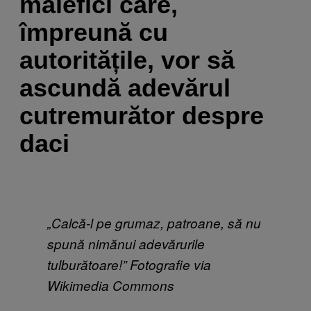
malefici care,
împreună cu
autoritățile, vor să
ascundă adevărul
cutremurător despre
daci
„Calcă
-l pe grumaz, patroane, s
ă nu
spună
nimănui adevărurile
tulburătoare!” Fotografie via
Wikimedia Commons