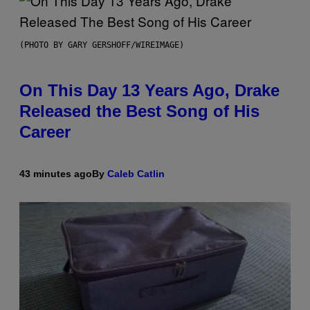
(PHOTO BY GARY GERSHOFF/WIREIMAGE)
On This Day 13 Years Ago, Drake
Released the Best Song of His
Career
43 minutes ago
By
Caleb Catlin