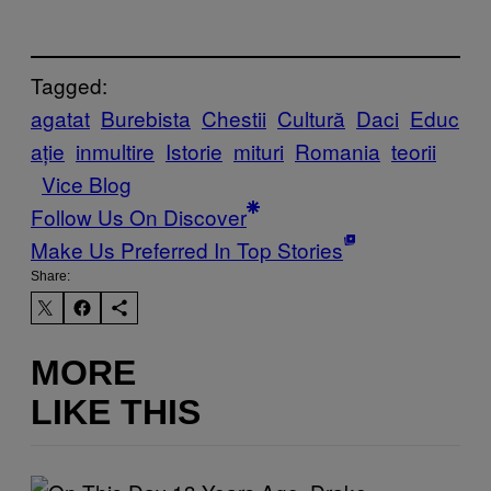
Tagged:
agatat
Burebista
Chestii
Cultură
Daci
Educ
ație
inmultire
Istorie
mituri
Romania
teorii
Vice Blog
Follow Us On Discover
Make Us Preferred In Top Stories
Share:
MORE
LIKE THIS