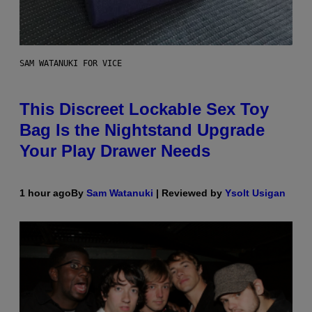
SAM WATANUKI FOR VICE
This Discreet Lockable Sex Toy
Bag Is the Nightstand Upgrade
Your Play Drawer Needs
1 hour ago
By
Sam Watanuki
| Reviewed by
Ysolt Usigan