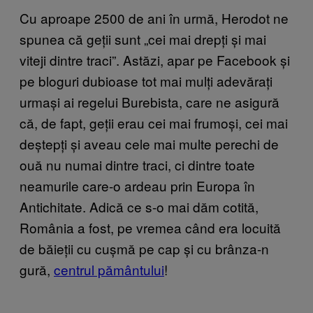
Cu aproape 2500 de ani în urmă, Herodot ne
spunea că geții sunt „cei mai drepți și mai
viteji dintre traci”. Astăzi, apar pe Facebook și
pe bloguri dubioase tot mai mulți adevărați
urmași ai regelui Burebista, care ne asigură
că, de fapt, geții erau cei mai frumoși, cei mai
deștepți și aveau cele mai multe perechi de
ouă nu numai dintre traci, ci dintre toate
neamurile care-o ardeau prin Europa în
Antichitate. Adică ce s-o mai dăm cotită,
România a fost, pe vremea când era locuită
de băieții cu cușmă pe cap și cu brânza-n
gură,
centrul pământului
!