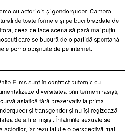
some cu actori cis și genderqueer. Camera
turali de toate formele și pe buci brăzdate de
 altora, ceea ce face scena să pară mai puțin
cunoscuți care se bucură de o partidă spontană
lmele porno obișnuite de pe internet.
hite Films sunt în contrast puternic cu
entalizeze diversitatea prin termeni rasiști,
o curvă asiatică fără prezervativ la prima
enderqueer și transgender și nu își regizează
atea de a fi ei înșiși. Întâlnirile sexuale se
 actorilor, iar rezultatul e o perspectivă mai