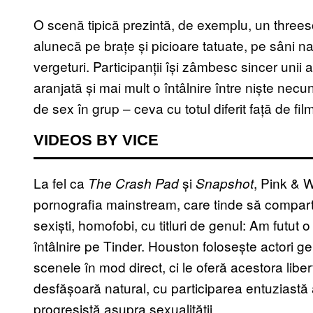
O scenă tipică prezintă, de exemplu, un three
alunecă pe brațe și picioare tatuate, pe sâni na
vergeturi. Participanții își zâmbesc sincer unii
aranjată și mai mult o întâlnire între niște ne
de sex în grup – ceva cu totul diferit față de fi
VIDEOS BY VICE
La fel ca
și
, Pink & W
The Crash Pad
Snapshot
pornografia mainstream, care tinde să compartim
sexiști, homofobi, cu titluri de genul: Am futut 
întâlnire pe Tinder. Houston folosește actori g
scenele în mod direct, ci le oferă acestora libert
desfășoară natural, cu participarea entuziastă a
progresistă asupra sexualității.