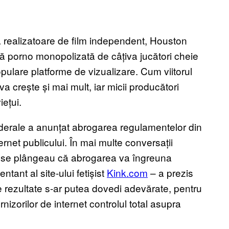
a realizatoare de film independent, Houston
ță porno monopolizată de câțiva jucători cheie
opulare platforme de vizualizare. Cum viitorul
va crește și mai mult, iar micii producători
ețui.
derale a anunțat abrogarea regulamentelor din
net publicului. În mai multe conversații
b se plângeau că abrogarea va îngreuna
ntant al site-ului fetișist
Kink.com
– a prezis
le rezultate s-ar putea dovedi adevărate, pentru
urnizorilor de internet controlul total asupra