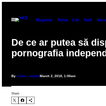
Skip
to
content
Open
Magazine
Pulse
Life
Tech
Munc
Menu
De ce ar putea să di
pornografia indepen
By
Claire Lampen
March 2, 2018, 1:00am
Share: