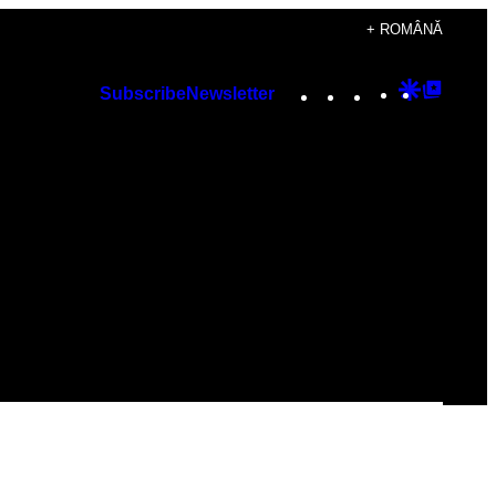
+ ROMÂNĂ
Instagram
TikTok
YouTube
Google
Googl
Subscribe
Newsletter
Discover
Top
Posts