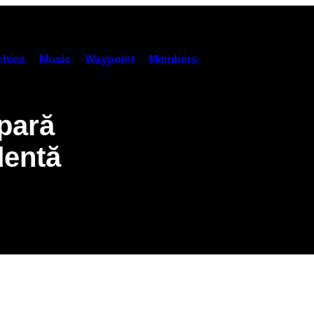
hies
Music
Waypoint
Members
spară
dentă