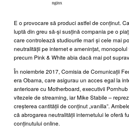
E o provocare să produci astfel de conținut. C
luptă din greu să-și susțină compania pe o pia
care controlează studiourile mari și cele mai p
neutralității pe internet e amenințat, monopolul 
precum Pink & White abia dacă mai pot supravi
În noiembrie 2017, Comisia de Comunicații Fe
era Obama, care asigurau un acces egal la inter
anterioare cu Motherboard, executivii Pornhu
vitezele de streaming, iar Mike Stabile – repreze
creșterea cantității de conținut „vanilla”. Ambe
că abrogarea neutralității internetului le oferă f
conținutului online.