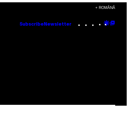
+ ROMÂNĂ
Instagram
TikTok
YouTube
Google
Goog
Subscribe
Newsletter
Discove
Top
Posts