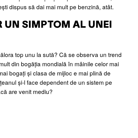
ști dispus să dai mai mult pe benzină, atât.
R UN SIMPTOM AL UNEI
 ălora top unu la sută? Că se observa un trend
 mult din bogăția mondială în mâinile celor mai
mai bogați și clasa de mijloc e mai plină de
tățeanul și-l face dependent de un sistem pe
dacă are venit mediu?