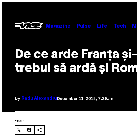
Skip
to
content
Open
Magazine
Pulse
Life
Tech
M
Menu
De ce arde Franța și
trebui să ardă și Ro
By
December 11, 2018, 7:29am
Radu Alexandru
Share: