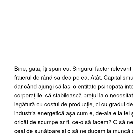
Bine, gata, îți spun eu. Singurul factor relevant
fraierul de rând să dea pe ea. Atât. Capitalism
dar când ajungi să lași o entitate psihopată int
corporațiile, să stabilească prețul la o necesita
legătură cu costul de producție, ci cu gradul d
industria energetică așa cum e, de-aia e la fel 
oricât de scumpe ar fi, ce-o să facem? O să n
ceai de sunătoare și o să ne ducem la muncă cu 