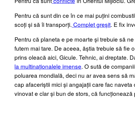
Pentru că sunt
conflicte
în Orientul Mijlociu. Gre
Pentru că sunt din ce în ce mai puțini combustibil
scoți și să îi transporți.
Complet greșit
. E fix inv
Pentru că planeta e pe moarte și trebuie să ne 
futem mai tare. De aceea, ăștia trebuie să fie
prins oleacă aici, Gicule. Tehnic, ai dreptate. Da
la multinaționalele imense
. O sută de compani
poluarea mondială, deci nu ar avea sens să măre
cap afaceriștii mici și angajații care fac navet
vinovat e clar și bun de stors, că funcționează