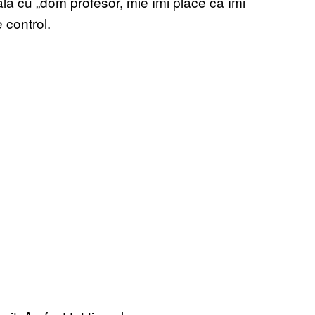
eala cu „dom profesor, mie îmi place că îmi
 control.