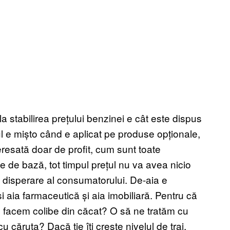
 la stabilirea prețului benzinei e cât este dispus
ul e mișto când e aplicat pe produse opționale,
eresată doar de profit, cum sunt toate
te de bază, tot timpul prețul nu va avea nicio
e disperare al consumatorului. De-aia e
și aia farmaceutică și aia imobiliară. Pentru că
e facem colibe din căcat? O să ne tratăm cu
căruța? Dacă ție îți crește nivelul de trai,