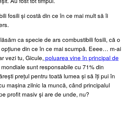
șit. Au fost tot timpul.
i fosili și costă din ce în ce mai mult să îi
ers.
lăsăm ca specie de ars combustibili fosili, că o
 o opțiune din ce în ce mai scumpă. Eeee… m-ai
r vezi tu, Gicule,
poluarea vine în principal de
i mondiale sunt responsabile cu 71% din
ști prețul pentru toată lumea și să îți pui în
a cu mașina zilnic la muncă, când principalul
 pe profit masiv și are de unde, nu?