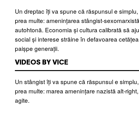
Un dreptac îți va spune că răspunsul e simplu, 
prea multe: amenințarea stângist-sexomarxistă
autohtonă. Economia și cultura calibrată să ajute
social și interese străine în defavoarea cetățea
paișpe generații.
VIDEOS BY VICE
Un stângist îți va spune că răspunsul e simplu,
prea multe: marea amenințare nazistă alt-right,
agite.