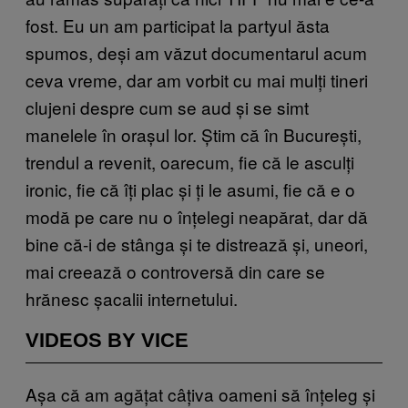
fost. Eu un am participat la partyul ăsta
spumos, deși am văzut documentarul acum
ceva vreme, dar am vorbit cu mai mulți tineri
clujeni despre cum se aud și se simt
manelele în orașul lor. Știm că în București,
trendul a revenit, oarecum, fie că le asculți
ironic, fie că îți plac și ți le asumi, fie că e o
modă pe care nu o înțelegi neapărat, dar dă
bine că-i de stânga și te distrează și, uneori,
mai creează o controversă din care se
hrănesc șacalii internetului.
VIDEOS BY VICE
Așa că am agățat câțiva oameni să înțeleg și