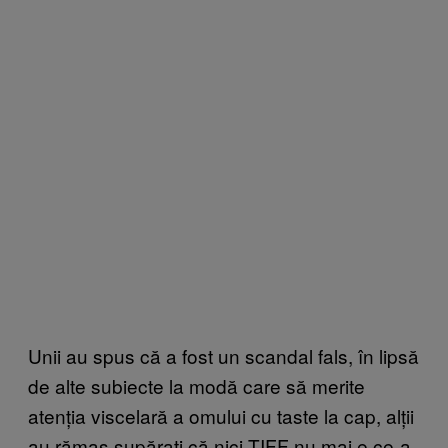
Unii au spus că a fost un scandal fals, în lipsă
de alte subiecte la modă care să merite
atenția viscelară a omului cu taste la cap, alții
au rămas supărați că nici TIFF nu mai e ce-a