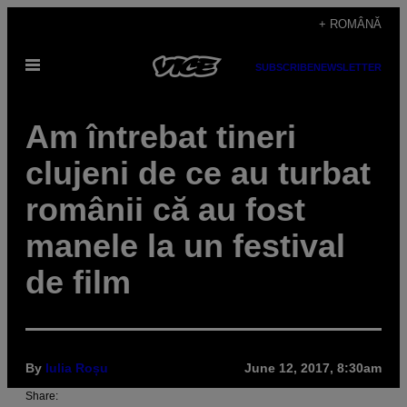
Skip
+ ROMÂNĂ
to
Open
content
SUBSCRIBE
NEWSLETTER
Menu
Am întrebat tineri
clujeni de ce au turbat
românii că au fost
manele la un festival
de film
By
Iulia Roșu
June 12, 2017, 8:30am
Share: