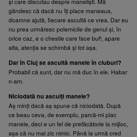
și care discutau despre maneliști. Mă
gândesc că dacă nu îți place maneaua,
doamne ajută, fiecare ascultă ce vrea. Dar eu
nu prea urmăresc polemicile de genul și, în
orice caz, e o chestie care face buf!, apare
alta, atenția se schimbă și tot așa.
Dar în Cluj se ascultă manele în cluburi?
Probabil că sunt, dar nu mă duc în ele. Habar
n-am.
Niciodată nu asculți manele?
Aș minți dacă aș spune că niciodată. După
ce beau ceva, de exemplu, parcă-mi plac
manele, deci e un fel de prefăcătorie la mijloc,
așa că nu mai zic nimic. Până la urmă cred