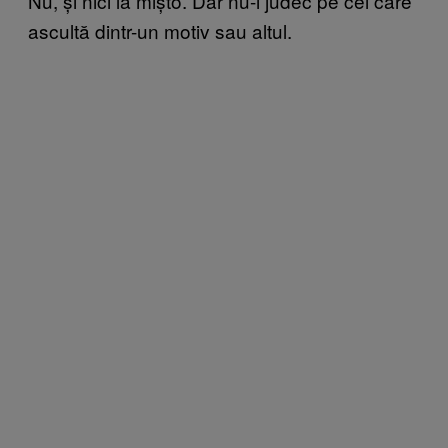
Nu, și nici la mișto. Dar nu-i judec pe cei care
ascultă dintr-un motiv sau altul.