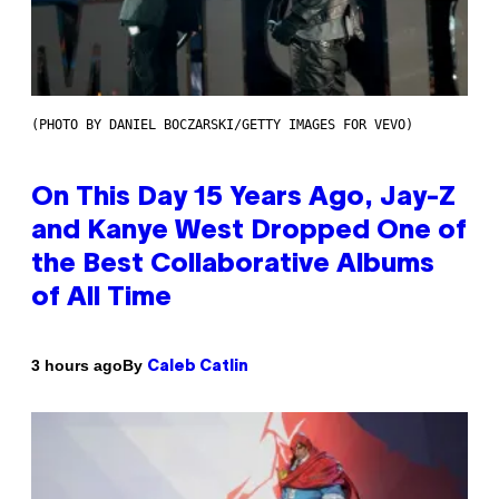
(PHOTO BY DANIEL BOCZARSKI/GETTY IMAGES FOR VEVO)
On This Day 15 Years Ago, Jay-Z
and Kanye West Dropped One of
the Best Collaborative Albums
of All Time
By
3 hours ago
Caleb Catlin