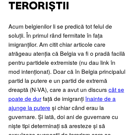
TERORIȘTII
Acum belgienilor li se predică tot felul de
soluții. În primul rând fermitate în fața
imigranților. Am citit chiar articole care
atrăgeau atenția că Belgia va fi o pradă facilă
pentru partidele extremiste (nu dau link în
mod intenționat). Doar că în Belgia principalul
partid la putere e un partid de extremă
dreaptă (N-VA), care a avut un discurs
cât se
poate de dur
față de imigranți
înainte de a
ajunge la putere
și chiar când erau la
guvernare. Și iată, doi ani de guvernare cu
niște tipi determinați să aresteze și să
expulzeze suspecții de terorism care se