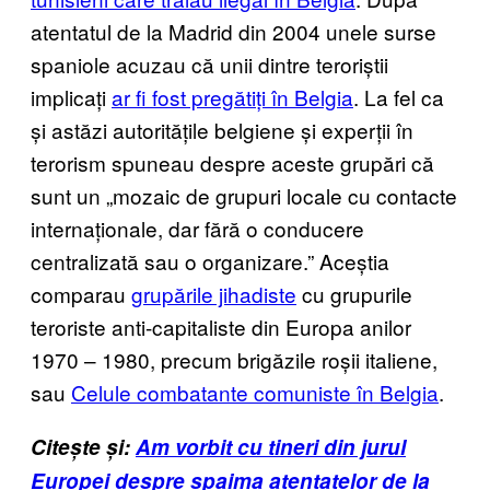
atentatul de la Madrid din 2004 unele surse
spaniole acuzau că unii dintre teroriștii
implicați
ar fi fost pregătiți în Belgia
. La fel ca
și astăzi autoritățile belgiene și experții în
terorism spuneau despre aceste grupări că
sunt un „mozaic de grupuri locale cu contacte
internaționale, dar fără o conducere
centralizată sau o organizare.” Aceștia
comparau
grupările jihadiste
cu grupurile
teroriste anti-capitaliste din Europa anilor
1970 – 1980, precum brigăzile roșii italiene,
sau
Celule combatante comuniste în Belgia
.
Citește și:
Am vorbit cu tineri din jurul
Europei despre spaima atentatelor de la