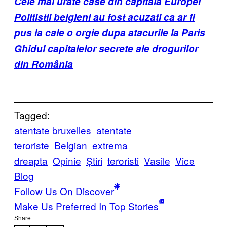
Cele mai urâte case din capitala Europei
Politistii belgieni au fost acuzati ca ar fi
pus la cale o orgie dupa atacurile la Paris
Ghidul capitalelor secrete ale drogurilor
din România
Tagged:
atentate bruxelles
atentate
teroriste
Belgian
extrema
dreapta
Opinie
Știri
teroristi
Vasile
Vice
Blog
Follow Us On Discover
Make Us Preferred In Top Stories
Share: