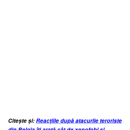
Citește și:
Reacțiile după atacurile teroriste
din Belgia îți arată cât de xenofobi și