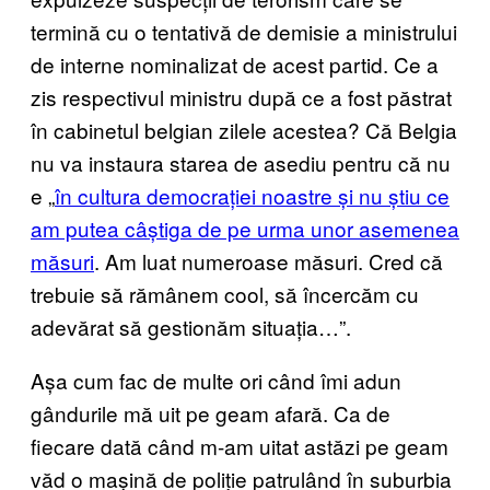
termină cu o tentativă de demisie a ministrului
de interne nominalizat de acest partid. Ce a
zis respectivul ministru după ce a fost păstrat
în cabinetul belgian zilele acestea? Că Belgia
nu va instaura starea de asediu pentru că nu
e „
în cultura democrației noastre și nu știu ce
am putea câștiga de pe urma unor asemenea
măsuri
. Am luat numeroase măsuri. Cred că
trebuie să rămânem cool, să încercăm cu
adevărat să gestionăm situația…”.
Așa cum fac de multe ori când îmi adun
gândurile mă uit pe geam afară. Ca de
fiecare dată când m-am uitat astăzi pe geam
văd o mașină de poliție patrulând în suburbia