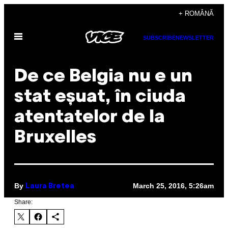
Skip
+ ROMÂNĂ
to
Open
content
SUBSCRIBE
NEWSLETTER
Menu
De ce Belgia nu e un
stat eșuat, în ciuda
atentatelor de la
Bruxelles
By
March 25, 2016, 5:26am
Laura Bretea
Share: