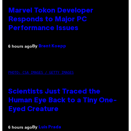
Marvel Tokon Developer
Responds to Major PC
Performance Issues
By
6 hours ago
Brent Koepp
PHOTO: CSA IMAGES / GETTY IMAGES
Scientists Just Traced the
Human Eye Back to a Tiny One-
Eyed Creature
By
6 hours ago
Luis Prada