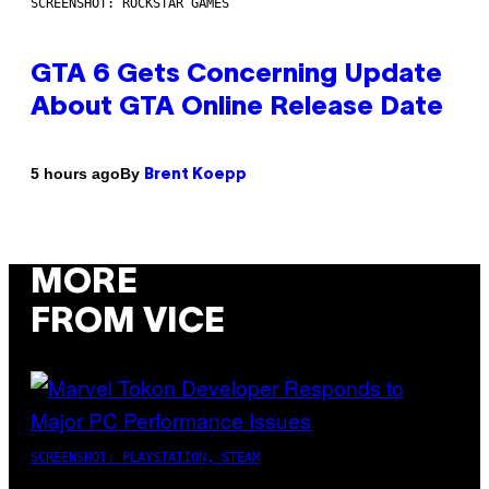
SCREENSHOT: ROCKSTAR GAMES
GTA 6 Gets Concerning Update
About GTA Online Release Date
By
5 hours ago
Brent Koepp
MORE
FROM VICE
SCREENSHOT: PLAYSTATION, STEAM