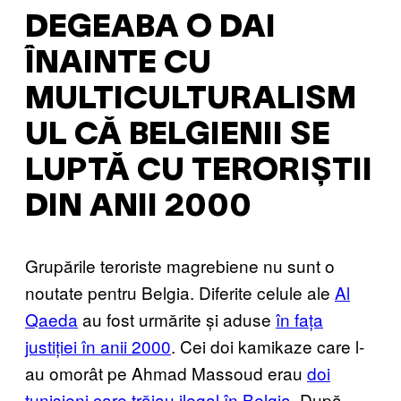
DEGEABA O DAI
ÎNAINTE CU
MULTICULTURALISM
UL CĂ BELGIENII SE
LUPTĂ CU TERORIȘTII
DIN ANII 2000
Grupările teroriste magrebiene nu sunt o
noutate pentru Belgia. Diferite celule ale
Al
Qaeda
au fost urmărite și aduse
în fața
justiției în anii 2000
. Cei doi kamikaze care l-
au omorât pe Ahmad Massoud erau
doi
tunisieni care trăiau ilegal în Belgia
. După