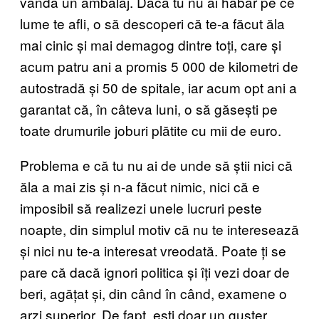
vândă un ambalaj. Dacă tu nu ai habar pe ce
lume te afli, o să descoperi că te-a făcut ăla
mai cinic și mai demagog dintre toți, care și
acum patru ani a promis 5 000 de kilometri de
autostradă și 50 de spitale, iar acum opt ani a
garantat că, în câteva luni, o să găsești pe
toate drumurile joburi plătite cu mii de euro.
Problema e că tu nu ai de unde să știi nici că
ăla a mai zis și n-a făcut nimic, nici că e
imposibil să realizezi unele lucruri peste
noapte, din simplul motiv că nu te interesează
și nici nu te-a interesat vreodată. Poate ți se
pare că dacă ignori politica și îți vezi doar de
beri, agățat și, din când în când, examene o
arzi superior. De fapt, ești doar un gușter.