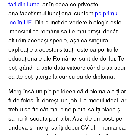
tari din lume
iar în ceea ce privește
analfabetismul funcțional suntem
pe primul
loc în UE
. Din punct de vedere biologic este
imposibil ca românii să fie mai proști decât
alții din aceeași specie, așa că singura
explicație a acestei situații este că politicile
educaționale ale României sunt de doi lei. Te
poți gândi la asta data viitoare când o să spui
că „te poți șterge la cur cu ea de diplomă.”
Merg însă un pic pe ideea că diploma aia ți-ar
fi de folos. Îți dorești un job. La modul ideal, ar
trebui să fie cât mai bine plătit, să îți placă și
să nu îți scoată peri albi. Auzi de un post, pe
undeva și mergi să îți depui CV-ul – numai că,