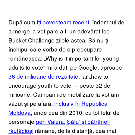
După cum
îți povesteam recent
, îndemnul de
a merge la vot pare a fi un adevărat Ice
Bucket Challenge zilele astea. Să nu-ți
închipui că e vorba de o preocupare
românească: „Why is it important for young
adults to vote” mi-a dat, pe Google, aproape
36 de milioane de rezultate
, iar „how to
encourage youth to vote” – peste 32 de
milioane. Campanii de mobilizare la vot am
văzut și pe afară,
inclusiv în Republica
Moldova
, unde cea din 2010, cu tot felul de
personaje
gen Valera, Șăfu’ și bătrâneii
răutăcioși
rămâne, de la distanță, cea mai