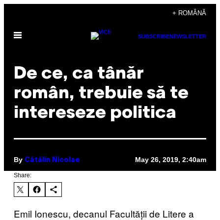
Skip
+ ROMÂNĂ
to
Open
content
SUBSCRIBE
NEWSLETTER
Menu
De ce, ca tânăr
român, trebuie să te
intereseze politica
By
May 26, 2019, 2:40am
Cătălin Nicolae
Share:
Emil Ionescu, decanul Facultății de Litere a