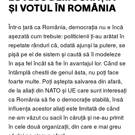
ȘI VOTUL ÎN ROMÂNIA
Într-o țară ca România, democrația nu e încă
așezată cum trebuie: politicienii ți-au arătat în
repetate rânduri că, odată ajunși la putere, se
pișă pe el de sistem și caută să îl modeleze
în așa fel încât să fie în avantajul lor. Când se
întâmplă chestii de genul ăsta, nu poți face
foarte multe. Poți aștepta salvarea din afară,
de la aliați din NATO și UE care sunt interesați
ca România să fie o democrație stabilă, însă
influența acestor aliați este limitată de când
ne-am văzut cu sacii în căruță și ne-au primit
în cele două organizații, din care e mai greu