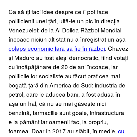
Ca să îți faci idee despre ce îi pot face
politicienii unei țări, uită-te un pic în direcția
Venezuelei: de la Al Doilea Război Mondial
încoace niciun alt stat nu a înregistrat un așa
colaps economic fără să fie în război
. Chavez
și Maduro au fost aleși democratic, fiind votați
cu încăpățânare de 20 de ani încoace, iar
politicile lor socialiste au făcut praf cea mai
bogată țară din America de Sud: industria de
petrol, care le aducea bani, a fost adusă în
așa un hal, că nu se mai găsește nici
benzină, farmaciile sunt goale, infrastructura
e la pământ iar oamenii fac, la propriu,
foamea. Doar în 2017 au slăbit, în medie,
cu