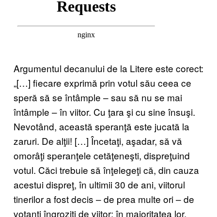
Argumentul decanului de la Litere este corect:
„[…] fiecare exprimă prin votul său ceea ce
speră să se întâmple – sau să nu se mai
întâmple – în viitor. Cu ţara şi cu sine însuşi.
Nevotând, această speranţă este jucată la
zaruri. De alţii! […] Încetaţi, aşadar, să vă
omorâţi speranţele cetăţeneşti, dispreţuind
votul. Căci trebuie să înţelegeţi că, din cauza
acestui dispreţ, în ultimii 30 de ani, viitorul
tinerilor a fost decis – de prea multe ori – de
votanţi îngroziţi de viitor: în majoritatea lor,