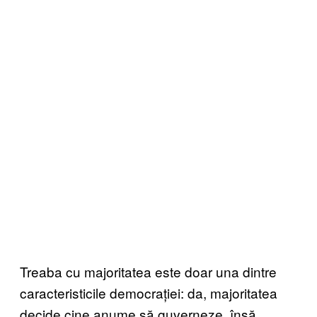
Treaba cu majoritatea este doar una dintre
caracteristicile democrației: da, majoritatea
decide cine anume să guverneze, însă