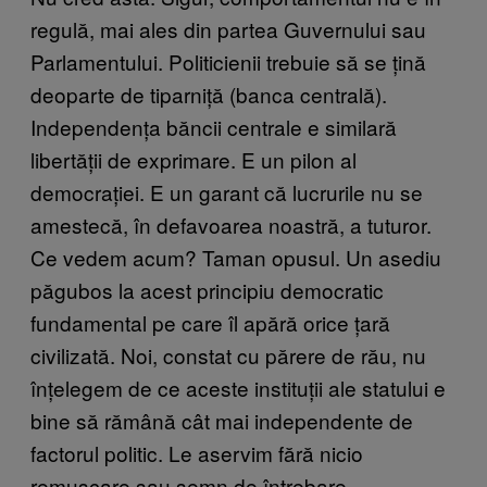
regulă, mai ales din partea Guvernului sau
Parlamentului. Politicienii trebuie să se țină
deoparte de tiparniță (banca centrală).
Independența băncii centrale e similară
libertății de exprimare. E un pilon al
democrației. E un garant că lucrurile nu se
amestecă, în defavoarea noastră, a tuturor.
Ce vedem acum? Taman opusul. Un asediu
păgubos la acest principiu democratic
fundamental pe care îl apără orice țară
civilizată. Noi, constat cu părere de rău, nu
înțelegem de ce aceste instituții ale statului e
bine să rămână cât mai independente de
factorul politic. Le aservim fără nicio
remușcare sau semn de întrebare.