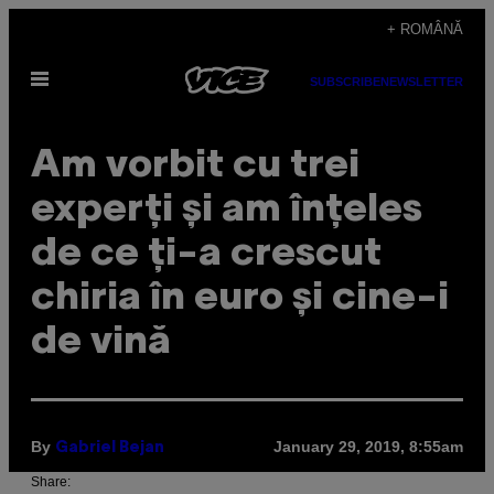
Skip
+ ROMÂNĂ
to
Open
content
SUBSCRIBE
NEWSLETTER
Menu
Am vorbit cu trei
experți și am înțeles
de ce ți-a crescut
chiria în euro și cine-i
de vină
By
January 29, 2019, 8:55am
Gabriel Bejan
Share: