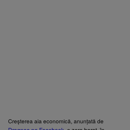
Creșterea aia economică, anunțată de
Dragnea pe Facebook
, e zero barat, în