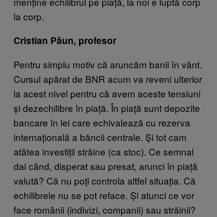
menține echilibrul pe piață, la noi e luptă corp
la corp.
Cristian Păun, profesor
Pentru simplu motiv că aruncăm banii în vânt.
Cursul apărat de BNR acum va reveni ulterior
la acest nivel pentru că avem aceste tensiuni
și dezechilibre în piață. În piață sunt depozite
bancare în lei care echivalează cu rezerva
internațională a băncii centrale. Și tot cam
atâtea investiții străine (ca stoc). Ce semnal
dai când, disperat sau presat, arunci în piață
valută? Că nu poți controla altfel situația. Că
echilibrele nu se pot reface. Și atunci ce vor
face românii (indivizi, companii) sau străinii?