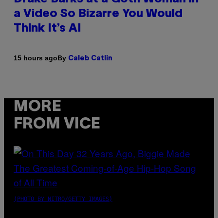
a Video So Bizarre You Would
Think It’s AI
By
15 hours ago
Caleb Catlin
MORE
FROM VICE
(PHOTO BY NITRO/GETTY IMAGES)