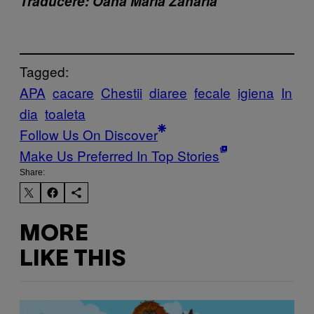
Traducere: Oana Maria Zaharia
Tagged:
APA
cacare
Chestii
diaree
fecale
igiena
In
dia
toaleta
Follow Us On Discover
Make Us Preferred In Top Stories
Share:
MORE
LIKE THIS