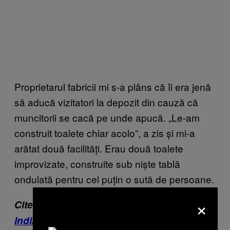
Proprietarul fabricii mi s-a plâns că îi era jenă
să aducă vizitatori la depozit din cauză că
muncitorii se cacă pe unde apucă. „Le-am
construit toalete chiar acolo”, a zis și mi-a
arătat două facilități. Erau două toalete
improvizate, construite sub niște tablă
ondulată pentru cel puțin o sută de persoane.
×
Citește și:
Criza tulburărilor mintale din
India