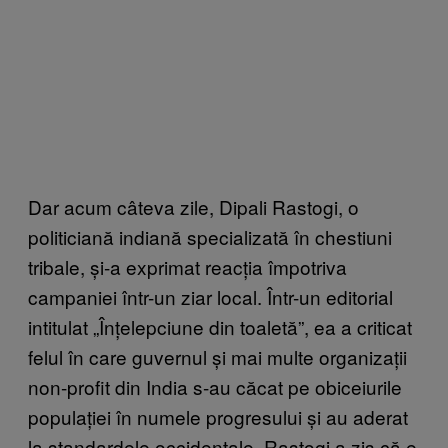
Dar acum câteva zile, Dipali Rastogi, o
politiciană indiană specializată în chestiuni
tribale, și-a exprimat reacția împotriva
campaniei într-un ziar local. Într-un editorial
intitulat „Înțelepciune din toaletă”, ea a criticat
felul în care guvernul și mai multe organizații
non-profit din India s-au căcat pe obiceiurile
populației în numele progresului și au aderat
la standardele occidentale. Rastogi a zis că e