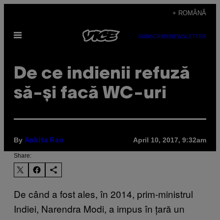
Skip
+ ROMÂNĂ
to
Open
content
SUBSCRIBE
NEWSLETTER
Menu
De ce indienii refuză
să-și facă WC-uri
By
April 10, 2017, 9:32am
Ankita Rao
Share:
De când a fost ales, în 2014, prim-ministrul
Indiei, Narendra Modi, a impus în țară un