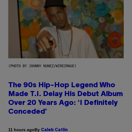
(PHOTO BY JOHNNY NUNEZ/WIREIMAGE)
The 90s Hip-Hop Legend Who
Made T.I. Delay His Debut Album
Over 20 Years Ago: ‘I Definitely
Conceded’
By
11 hours ago
Caleb Catlin