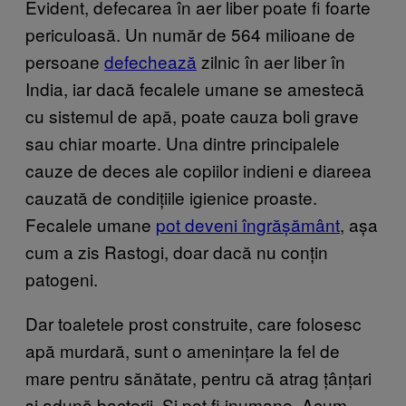
Evident, defecarea în aer liber poate fi foarte
periculoasă. Un număr de 564 milioane de
persoane
defechează
zilnic în aer liber în
India, iar dacă fecalele umane se amestecă
cu sistemul de apă, poate cauza boli grave
sau chiar moarte. Una dintre principalele
cauze de deces ale copiilor indieni e diareea
cauzată de condițiile igienice proaste.
Fecalele umane
pot deveni îngrășământ
, așa
cum a zis Rastogi, doar dacă nu conțin
patogeni.
Dar toaletele prost construite, care folosesc
apă murdară, sunt o amenințare la fel de
mare pentru sănătate, pentru că atrag țânțari
și adună bacterii. Și pot fi inumane. Acum