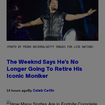
(PHOTO BY PEDRO BECERRA/GETTY IMAGES FOR LIVE NATION)
The Weeknd Says He’s No
Longer Going To Retire His
Iconic Moniker
By
14 hours ago
Caleb Catlin