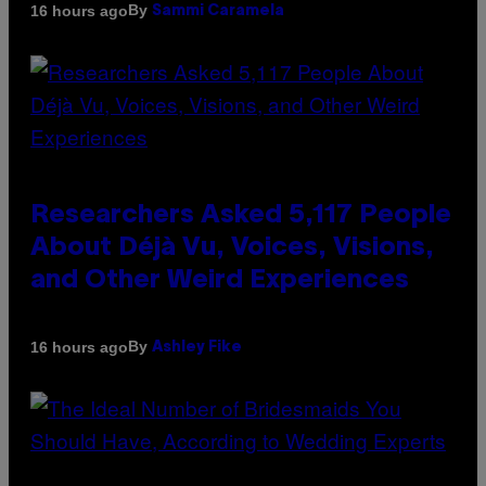
By
16 hours ago
Sammi Caramela
Researchers Asked 5,117 People
About Déjà Vu, Voices, Visions,
and Other Weird Experiences
By
16 hours ago
Ashley Fike