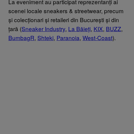
La eveniment au participat reprezentanți ai
scenei locale sneakers & streetwear, precum
și colecționari și retaileri din București și din
țară (
Sneaker Industry
,
La Băieți
,
KIX
,
BUZZ
,
BumbagR
,
Shteki
,
Paranoia
,
West-Coast
).