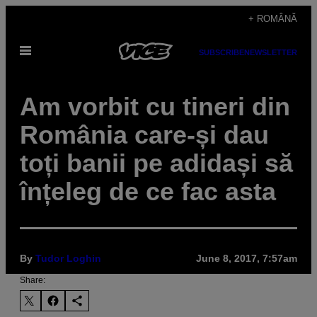
Skip
+ ROMÂNĂ
to
Open
content
SUBSCRIBE
NEWSLETTER
Menu
Am vorbit cu tineri din
România care-și dau
toți banii pe adidași să
înțeleg de ce fac asta
By
Tudor Loghin
June 8, 2017, 7:57am
Share: