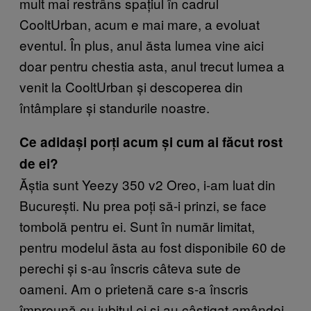
mult mai restrâns spațiul în cadrul
CooltUrban, acum e mai mare, a evoluat
eventul. În plus, anul ăsta lumea vine aici
doar pentru chestia asta, anul trecut lumea a
venit la CooltUrban și descoperea din
întâmplare și standurile noastre.
Ce adidași porți acum și cum ai făcut rost
de ei?
Ăștia sunt Yeezy 350 v2 Oreo, i-am luat din
București. Nu prea poți să-i prinzi, se face
tombolă pentru ei. Sunt în număr limitat,
pentru modelul ăsta au fost disponibile 60 de
perechi și s-au înscris câteva sute de
oameni. Am o prietenă care s-a înscris
împreună cu iubitul ei și au câștigat amândoi