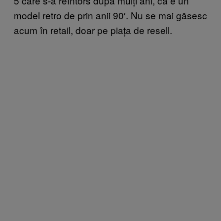
5 care s-a reîntors după mulți ani, că e un
model retro de prin anii 90′. Nu se mai găsesc
acum în retail, doar pe piața de resell.