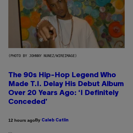
(PHOTO BY JOHNNY NUNEZ/WIREIMAGE)
The 90s Hip-Hop Legend Who
Made T.I. Delay His Debut Album
Over 20 Years Ago: ‘I Definitely
Conceded’
By
12 hours ago
Caleb Catlin