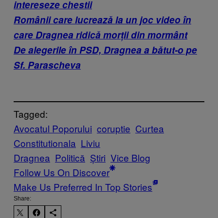
intereseze chestii
Românii care lucrează la un joc video în
care Dragnea ridică morții din mormânt
De alegerile în PSD, Dragnea a bătut-o pe
Sf. Parascheva
Tagged:
Avocatul Poporului
coruptie
Curtea
Constitutionala
Liviu
Dragnea
Politică
Știri
Vice Blog
Follow Us On Discover
Make Us Preferred In Top Stories
Share: