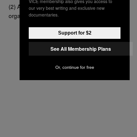
VICE membership also gives you access to
(2) Alte incompatibilităţi se stabilesc prin lege
our very best writing and exclusive new
organică.
documentaries.
Support for $2
See All Membership Plans
Or, continue for free