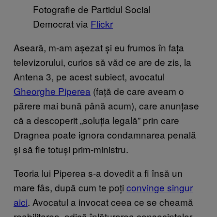
Fotografie de Partidul Social
Democrat via
Flickr
Aseară, m-am așezat și eu frumos în fața
televizorului, curios să văd ce are de zis, la
Antena 3, pe acest subiect, avocatul
Gheorghe Piperea
(față de care aveam o
părere mai bună până acum), care anunțase
că a descoperit „soluția legală” prin care
Dragnea poate ignora condamnarea penală
și să fie totuși prim-ministru.
Teoria lui Piperea s-a dovedit a fi însă un
mare fâs, după cum te poți
convinge singur
aici
. Avocatul a invocat ceea ce se cheamă
reabilitarea, adică înlăturarea consecințelor