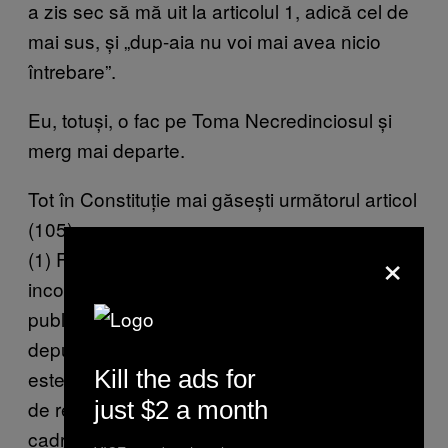
a zis sec să mă uit la articolul 1, adică cel de
mai sus, și „dup-aia nu voi mai avea nicio
întrebare”.
Eu, totuși, o fac pe Toma Necredinciosul și
merg mai departe.
Tot în Constituție mai găsești următorul articol
(105) :
×
(1) Funcţia de membru al Guvernului este
incompatibilă cu exercitarea altei funcţii
publice de autoritate, cu excepţia celei de
deputat sau de senator. De asemenea, ea
Kill the ads for
este incompatibilă cu exercitarea unei funcţii
just $2 a month
de reprezentare profesională salarizate în
cadrul organizaţiilor cu scop comercial.