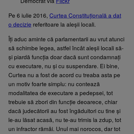
Democrat via
Flickr
Pe 6 iulie 2016,
Curtea Constituțională a dat
o decizie
referitoare la aleșii locali.
Îți aduc aminte că parlamentarii au vrut atunci
să schimbe legea, astfel încât aleșii locali să-
și piardă funcția doar dacă sunt condamnați
cu executare, nu și cu suspendare. Ei bine,
Curtea nu a fost de acord cu treaba asta pe
un motiv foarte simplu: nu contează
modalitatea de executare a pedepsei, tot
trebuie să zbori din funcție deoarece, chiar
dacă judecătorii au fost îngăduitori cu tine și
le-au lăsat acasă, nu te-au trimis la zdup, tot
un infractor rămâi. Unul mai norocos, dar tot