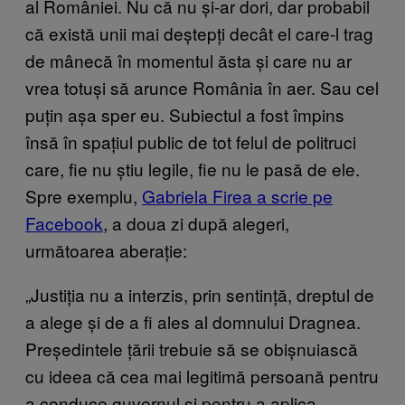
al României. Nu că nu și-ar dori, dar probabil
că există unii mai deștepți decât el care-l trag
de mânecă în momentul ăsta și care nu ar
vrea totuși să arunce România în aer. Sau cel
puțin așa sper eu. Subiectul a fost împins
însă în spațiul public de tot felul de politruci
care, fie nu știu legile, fie nu le pasă de ele.
Spre exemplu,
Gabriela Firea a scrie pe
Facebook
, a doua zi după alegeri,
următoarea aberație:
„Justiția nu a interzis, prin sentință, dreptul de
a alege și de a fi ales al domnului Dragnea.
Președintele țării trebuie să se obișnuiască
cu ideea că cea mai legitimă persoană pentru
a conduce guvernul și pentru a aplica