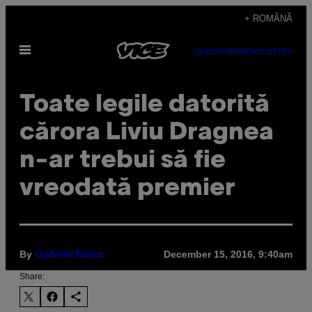
Skip
+ ROMÂNĂ
to
Open
content
SUBSCRIBE
NEWSLETTER
Menu
Toate legile datorită
cărora Liviu Dragnea
n-ar trebui să fie
vreodată premier
By
December 15, 2016, 9:40am
Gabriel Bejan
Share: