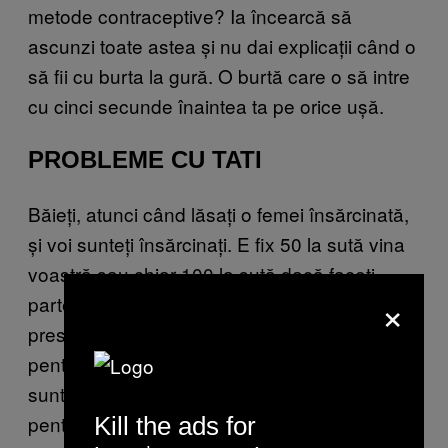
metode contraceptive? Ia încearcă să
ascunzi toate astea și nu dai explicații când o
să fii cu burta la gură. O burtă care o să intre
cu cinci secunde înaintea ta pe orice ușă.
PROBLEME CU TATI
Băieți, atunci când lăsați o femei însărcinată,
și voi sunteți însărcinați. E fix 50 la sută vina
voastră sau chiar 100 la sută dacă faceți
×
parte din categoria aia de nenorociți care
presează fata să nu folosească prezervativ
pentru că nu le place cum se simte. Poate că
sunteți doar amici, poate că veți fi împreună
pentru totdeauna, poate nici nu vă cunoașteți.
Kill the ads for