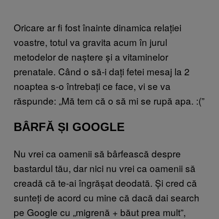
Oricare ar fi fost înainte dinamica relației
voastre, totul va gravita acum în jurul
metodelor de naștere și a vitaminelor
prenatale. Când o să-i dați fetei mesaj la 2
noaptea s-o întrebați ce face, vi se va
răspunde: „Mă tem că o să mi se rupă apa. :(”
BÂRFĂ ȘI GOOGLE
Nu vrei ca oamenii să bârfească despre
bastardul tău, dar nici nu vrei ca oamenii să
creadă că te-ai îngrășat deodată. Și cred că
sunteți de acord cu mine că dacă dai search
pe Google cu „migrenă + băut prea mult”,