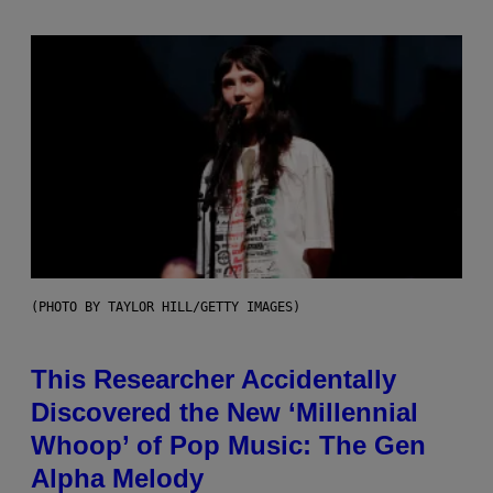
(PHOTO BY TAYLOR HILL/GETTY IMAGES)
This Researcher Accidentally
Discovered the New ‘Millennial
Whoop’ of Pop Music: The Gen
Alpha Melody