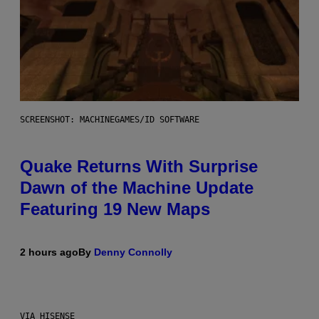
SCREENSHOT: MACHINEGAMES/ID SOFTWARE
Quake Returns With Surprise
Dawn of the Machine Update
Featuring 19 New Maps
2 hours ago
By
Denny Connolly
VIA HISENSE