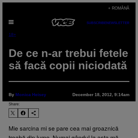
Skip
+ ROMÂNĂ
to
Open
content
SUBSCRIBE
NEWSLETTER
Menu
18+
De ce n-ar trebui fetele
să facă copii niciodată
By
Monica Heisey
December 18, 2012, 9:14am
Share:
Mie sarcina mi se pare cea mai groaznică
treabă din lume. Numai gândul la asta mă