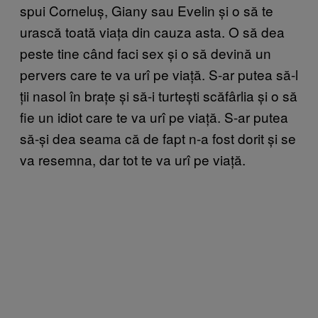
spui Corneluș, Giany sau Evelin și o să te
urască toată viața din cauza asta. O să dea
peste tine când faci sex și o să devină un
pervers care te va urî pe viață. S-ar putea să-l
ții nasol în brațe și să-i turtești scăfârlia și o să
fie un idiot care te va urî pe viață. S-ar putea
să-și dea seama că de fapt n-a fost dorit și se
va resemna, dar tot te va urî pe viață.