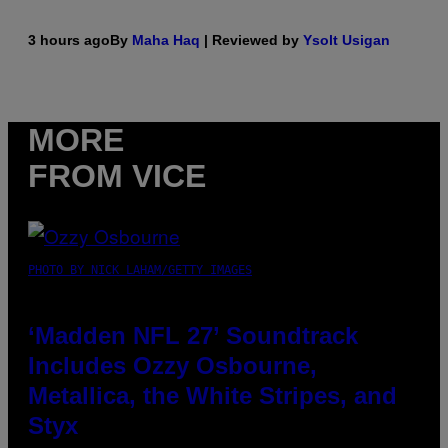
3 hours ago
By
Maha Haq
| Reviewed by
Ysolt Usigan
MORE
FROM VICE
PHOTO BY NICK LAHAM/GETTY IMAGES
‘Madden NFL 27’ Soundtrack
Includes Ozzy Osbourne,
Metallica, the White Stripes, and
Styx