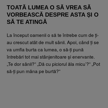
TOATĂ LUMEA O SĂ VREA SĂ
VORBEASCĂ DESPRE ASTA ȘI O
SĂ TE ATINGĂ
La început oamenii o să te întrebe cum de ți-
au crescut atât de mult sânii. Apoi, când ți se
va umfla burta ca lumea, o să-ți pună
întrebări tot mai stânjenitoare și enervante.
„Te dor sânii?” „Dă cu piciorul ăla micu’?” „Pot
să-ți pun mâna pe burtă?”