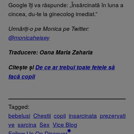
Google îți va răspunde: „Însărcinată în luna a
cincea, du-te la ginecolog imediat.”
Urmăriți-o pe Monica pe Twitter:
@monicaheisey
Traducere: Oana Maria Zaharia
Citeşte şi
De ce ar trebui toate fetele să
facă copii
Tagged:
bebelusi
Chestii
copii
insarcinata
prezervati
ve
sarcina
Sex
Vice Blog
Follow Us On Discover