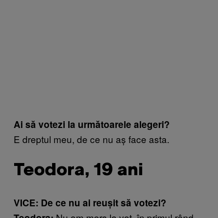
Ai să votezi la următoarele alegeri?
E dreptul meu, de ce nu aș face asta.
Teodora, 19 ani
VICE: De ce nu ai reușit să votezi?
Nu am mers la vot, în primul rând,
Teodora: