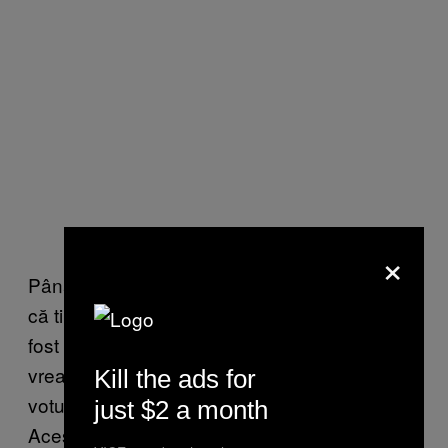
×
Până la urmă, un alt motiv pentru care cred
că tinerii nu s-au dus la vot este pentru că au
fost realiști. Ei știu că, dacă sistemul nu va
vrea, clasă politică nu o să se schimbe și că
Kill the ads for
votul lor contează într-o prea mică măsură.
just $2 a month
Acesta e crezul general pe care cred că îl