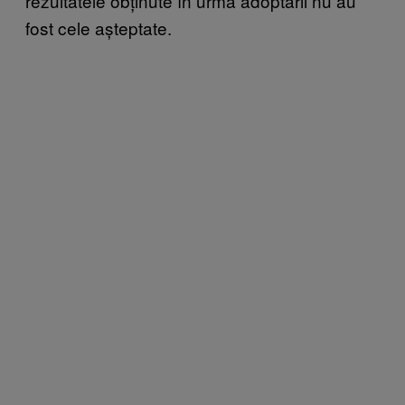
rezultatele obținute în urmă adoptării nu au
fost cele așteptate.