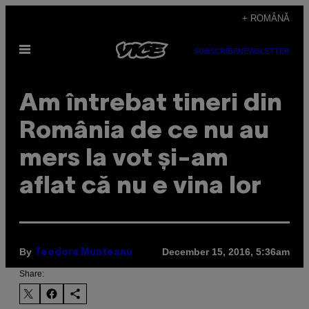
Skip
+ ROMÂNĂ
to
Open
content
SUBSCRIBE
NEWSLETTER
Menu
Am întrebat tineri din
România de ce nu au
mers la vot și-am
aflat că nu e vina lor
By
December 15, 2016, 5:36am
Teodora Munteanu
Share: