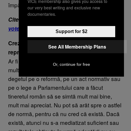
VICE membership also gives you access to
împărtășesc tinerii.
our very best writing and exclusive new
documentaries.
Citește și:
Am întrebat tineri români care
votează cu PSD ce e în sufletul lor
Support for $2
Crezi că politicienii din mandatul trecut au
See All Membership Plans
reprezentant bine interesul tinerilor?
Ar fi un clișeu să zicem că s-au îngrijit mai
Or, continue for free
mult de ei decât de noi. Nu pot să pun
degetul pe o reformă, pe un act normativ sau
pe o lege a Parlamentului care a făcut
tineretul român să se simtă mult mai bine,
mult mai apreciat. Nu pot să arăt spre o astfel
de normă, pentru că nu cred că există. Dacă
există, atunci nu s-a mediatizat suficient sau