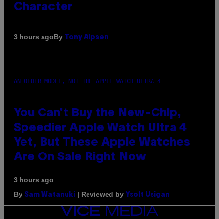
Character
By
3 hours ago
Tony Alpsen
AN OLDER MODEL, NOT THE APPLE WATCH ULTRA 4
You Can’t Buy the New-Chip,
Speedier Apple Watch Ultra 4
Yet, But These Apple Watches
Are On Sale Right Now
3 hours ago
By
| Reviewed by
Sam Watanuki
Ysolt Usigan
VICE
MEDIA