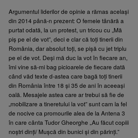
Argumentul liderilor de opinie a rămas același
din 2014 până-n prezent: O femeie tânără a
purtat odată, la un protest, un tricou cu „Mă
piș pe el de vot”, deci e clar că toți tinerii din
România, dar absolut toți, se pișă cu jet triplu
pe el de vot. Deși mă duc la vot în fiecare an,
îmi vine să-mi bag picioarele de fiecare dată
când văd texte d-astea care bagă toți tinerii
din România între 18 și 35 de ani în aceeași
oală. Mesajele astea care ar trebui să fie de
„mobilizare a tineretului la vot” sunt cam la fel
de nocive ca promourile alea de la Antena 3
în care cânta Tudor Gheorghe „Au făcut copiii
noștri dinți/ Mușcă din bunici și din părinți.”