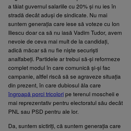
a tăiat guvernul salariile cu 20% și nu ies în
stradă decât aduși de sindicate. Nu mai
suntem generația care iese să voteze cu Ion
Iliescu doar ca să nu iasă Vadim Tudor, avem
nevoie de ceva mai mult de la candidați,
adică măcar să nu fie niște securiști
analfabeți. Partidele ar trebui să-și reformeze
complet modul în care comunică și-și fac
campanie, altfel riscă să se agraveze situația
din prezent, în care dubiosul ăla care
îngroapă porci tricolori
pe terenul moscheii e
mai reprezentativ pentru electoratul său decât
PNL sau PSD pentru ale lor.
Da, suntem sictiriți, că suntem generația care