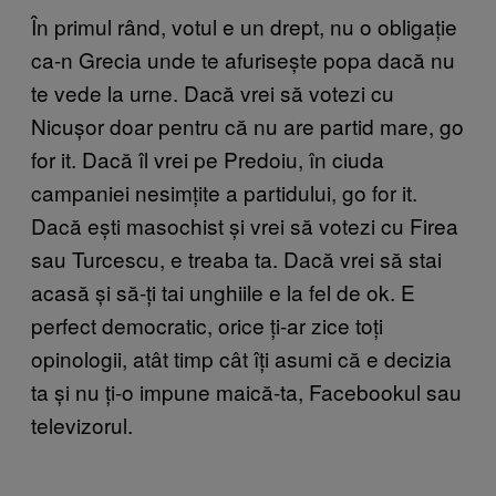
În primul rând, votul e un drept, nu o obligație
ca-n Grecia unde te afurisește popa dacă nu
te vede la urne. Dacă vrei să votezi cu
Nicușor doar pentru că nu are partid mare, go
for it. Dacă îl vrei pe Predoiu, în ciuda
campaniei nesimțite a partidului, go for it.
Dacă ești masochist și vrei să votezi cu Firea
sau Turcescu, e treaba ta. Dacă vrei să stai
acasă și să-ți tai unghiile e la fel de ok. E
perfect democratic, orice ți-ar zice toți
opinologii, atât timp cât îți asumi că e decizia
ta și nu ți-o impune maică-ta, Facebookul sau
televizorul.