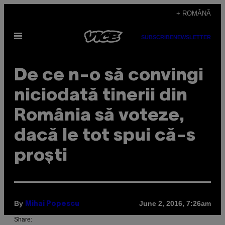
Skip
+ ROMÂNĂ
to
Open
content
SUBSCRIBE
NEWSLETTER
Menu
De ce n-o să convingi
niciodată tinerii din
România să voteze,
dacă le tot spui că-s
proști
By
June 2, 2016, 7:26am
Mihai Popescu
Share: