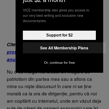
VICE membership also gives you access to
our very best writing and exclusive new
documentaries.
Support for $2
Citește și:
Câți bani o să pierzi, dacă votezi
See All Membership Plans
prost la alegerile locale din România, de
anul ăsta
Or, continue for free
Nu o să mulgă nici dracul un mugure de
patriotism din partea mea sau a altora ca
mine cu niște discursuri în care ni se ține
morală ca la ora de dirigenție, pentru că noi
am copilărit cu internetul, unde am văzut deja
sute de păreri de oameni anacronici care își