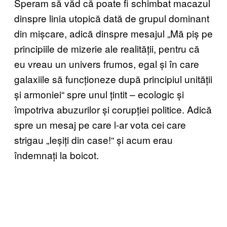
Speram să văd că poate fi schimbat macazul
dinspre linia utopică dată de grupul dominant
din mișcare, adică dinspre mesajul „Mă piș pe
principiile de mizerie ale realității, pentru că
eu vreau un univers frumos, egal și în care
galaxiile să funcționeze după principiul unității
și armoniei“ spre unul țintit – ecologic și
împotriva abuzurilor și corupției politice. Adică
spre un mesaj pe care l-ar vota cei care
strigau „Ieșiți din case!“ și acum erau
îndemnați la boicot.