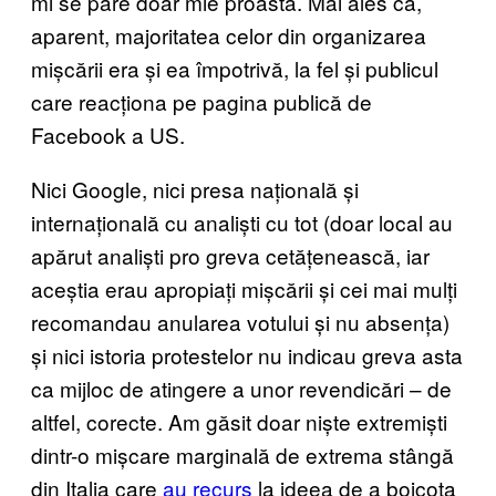
mi se pare doar mie proastă. Mai ales că,
aparent, majoritatea celor din organizarea
mișcării era și ea împotrivă, la fel și publicul
care reacționa pe pagina publică de
Facebook a US.
Nici Google, nici presa națională și
internațională cu analiști cu tot (doar local au
apărut analiști pro greva cetățenească, iar
aceștia erau apropiați mișcării și cei mai mulți
recomandau anularea votului și nu absența)
și nici istoria protestelor nu indicau greva asta
ca mijloc de atingere a unor revendicări – de
altfel, corecte. Am găsit doar niște extremiști
dintr-o mișcare marginală de extrema stângă
din Italia care
au recurs
la ideea de a boicota