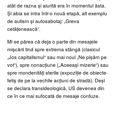
atât de razna și aiurită era în momentul ăsta.
Și abia se intra într-o nouă etapă, alt exemplu
de autism și autosabotaj: „Greva
cetățenească“.
Mi se părea că deja o parte din mesajele
mișcării tind spre extrema stângă (clasicul
„Jos capitalismul“ sau mai noul „Ne pișăm pe
vot“), spre nonacțiune („Aceeași mizerie“) sau
spre mondenități sterile (expoziție de obiecte-
fetiș de pe la vechile acțiuni de stradă). Deși
se declara transideologică, US devenea din
ce în ce mai sufocată de mesaje confuze.