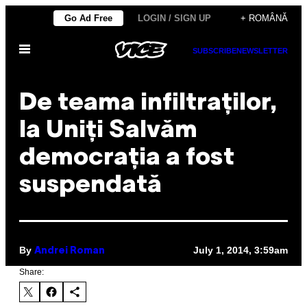
Skip
Go Ad Free
LOGIN / SIGN UP
+ ROMÂNĂ
to
Open
content
SUBSCRIBE
NEWSLETTER
Menu
De teama infiltraților,
la Uniți Salvăm
democrația a fost
suspendată
By
July 1, 2014, 3:59am
Andrei Roman
Share: