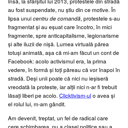
Însă, la sfârșitul lui 2013, protestele din stradă
au fost suspendate, nu știu din ce motive. În
lipsa unui
, protestele s-au
centru de comandă
fragmentat și au eșuat care încotro, în mici
fragmente, spre anticapitalisme, legionarisme
și alte iluzii de nișă. Lumea virtuală părea
totuși animată, așa că mi-am făcut un cont de
Facebook: acolo activismul era, la prima
vedere, în formă și toți păreau că vor înapoi în
stradă. Deși unii poate că nici nu ieșiseră
vreodată la proteste, iar alții nici n-ar fi trebuit
lăsați liberi pe acolo.
Clicktivism-ul
o avea și
el rolul lui, m-am gândit.
Am devenit, treptat, un fel de radical care
cere schimbarea, nu a clasei politice sau a