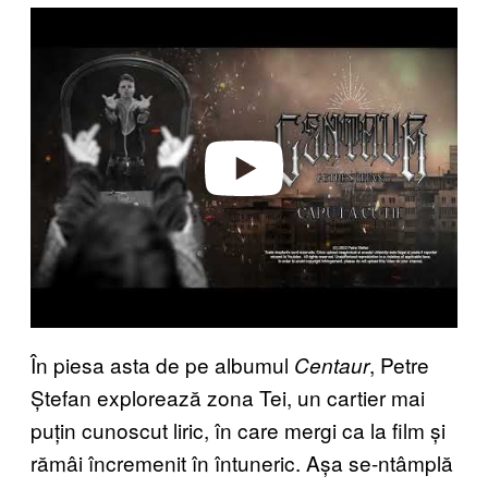
P
l
a
y
v
i
d
e
o
În piesa asta de pe albumul
, Petre
Centaur
Ștefan explorează zona Tei, un cartier mai
puțin cunoscut liric, în care mergi ca la film și
rămâi încremenit în întuneric. Așa se-ntâmplă