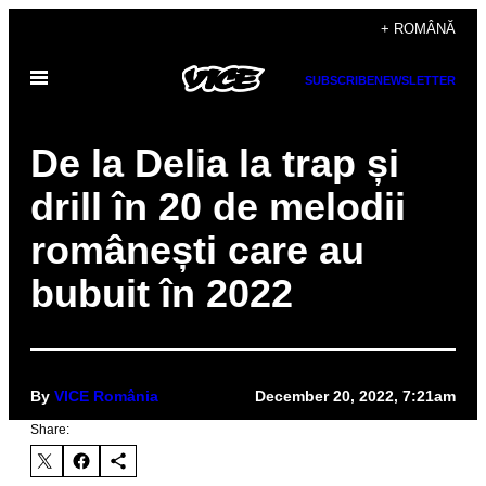
Skip
+ ROMÂNĂ
to
Open
content
SUBSCRIBE
NEWSLETTER
Menu
De la Delia la trap și
drill în 20 de melodii
românești care au
bubuit în 2022
By
VICE România
December 20, 2022, 7:21am
Share: