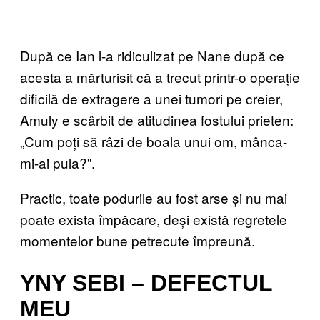
După ce Ian l-a ridiculizat pe Nane după ce
acesta a mărturisit că a trecut printr-o operație
dificilă de extragere a unei tumori pe creier,
Amuly e scârbit de atitudinea fostului prieten:
„Cum poți să râzi de boala unui om, mânca-
mi-ai pula?”.
Practic, toate podurile au fost arse și nu mai
poate exista împăcare, deși există regretele
momentelor bune petrecute împreună.
YNY SEBI – DEFECTUL
MEU