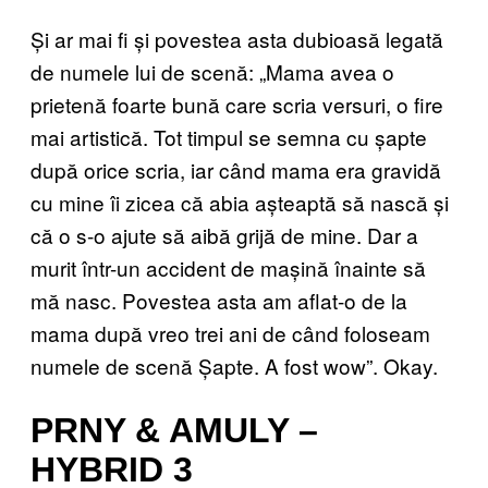
Și ar mai fi și povestea asta dubioasă legată
de numele lui de scenă: „Mama avea o
prietenă foarte bună care scria versuri, o fire
mai artistică. Tot timpul se semna cu șapte
după orice scria, iar când mama era gravidă
cu mine îi zicea că abia așteaptă să nască și
că o s-o ajute să aibă grijă de mine. Dar a
murit într-un accident de mașină înainte să
mă nasc. Povestea asta am aflat-o de la
mama după vreo trei ani de când foloseam
numele de scenă Șapte. A fost wow”. Okay.
PRNY & AMULY –
HYBRID 3