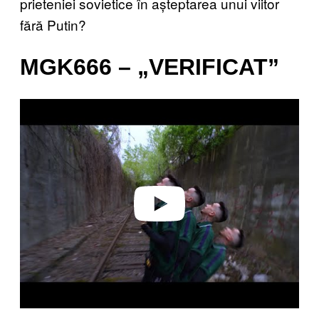
prieteniei sovietice în așteptarea unui viitor
fără Putin?
MGK666 – „VERIFICAT”
P
l
a
y
v
i
d
e
o