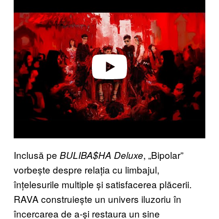
l
a
y
v
i
d
e
o
Inclusă pe
, „Bipolar”
BULIBA$HA Deluxe
vorbește despre relația cu limbajul,
înțelesurile multiple și satisfacerea plăcerii.
RAVA construiește un univers iluzoriu în
încercarea de a-și restaura un sine