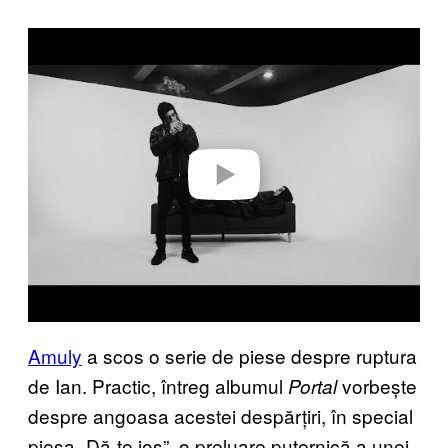
P
l
a
y
v
i
d
e
o
Amuly
a scos o serie de piese despre ruptura
de Ian. Practic, întreg albumul
vorbește
Portal
despre angoasa acestei despărțiri, în special
piesa „Dă-te jos”, o preluare puternică a unei