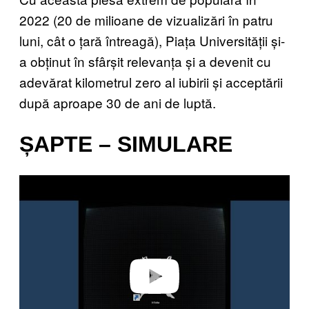
2022 (20 de milioane de vizualizări în patru
luni, cât o țară întreagă), Piața Universității și-
a obținut în sfârșit relevanța și a devenit cu
adevărat kilometrul zero al iubirii și acceptării
după aproape 30 de ani de luptă.
ȘAPTE – SIMULARE
P
l
a
y
v
i
d
e
o