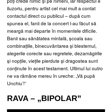
poți crede nimic și pe nimeni, iar respectul e
iluzoriu, pentru artist cel mai mult a contat
contactul direct cu publicul – după cum
spunea el, fanii de la concert l-au făcut să
meargă mai departe în momentele dificile.
Banii sau sănătatea mintală, școala sau
combinațiile, binecuvântarea și blestemul,
alegerile corecte sau regretele, dezamăgirile
și nopțile, viețile pierdute și dragostea sunt
conținute în acest testament. Ultimul lui outro
ne va rămâne mereu în ureche: „Vă pupă
Unchiu’!”
RAVA – „BIPOLAR”
P