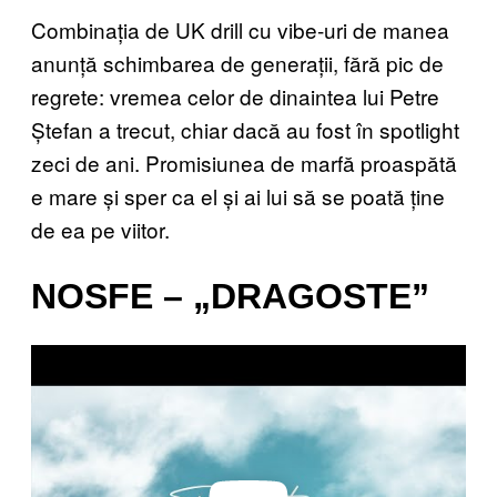
Combinația de UK drill cu vibe-uri de manea
anunță schimbarea de generații, fără pic de
regrete: vremea celor de dinaintea lui Petre
Ștefan a trecut, chiar dacă au fost în spotlight
zeci de ani. Promisiunea de marfă proaspătă
e mare și sper ca el și ai lui să se poată ține
de ea pe viitor.
NOSFE – „DRAGOSTE”
P
l
a
y
v
i
d
e
o