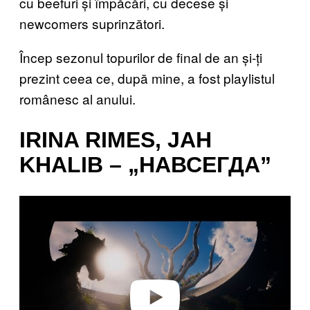
cu beefuri și împăcări, cu decese și
newcomers suprinzători.
Încep sezonul topurilor de final de an și-ți
prezint ceea ce, după mine, a fost playlistul
românesc al anului.
IRINA RIMES, JAH
KHALIB – „НАВСЕГДА”
P
l
a
y
v
i
d
e
o