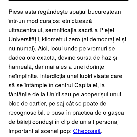
Piesa asta regândește spațiul bucureștean
într-un mod curajos: etnicizează
ultracentralul, semnificația sacră a Pieței
Universității, kilometrul zero (al democrației și
nu numai). Aici, locul unde pe vremuri se
dădea ora exactă, devine sursă de haz și
harneală, dar mai ales a unei dorințe
neîmplinite. Interdicția unei iubiri visate care
să se întâmple în centrul Capitalei, la
fântânile de la Unirii sau pe acoperișul unui
bloc de cartier, peisaj cât se poate de
recognoscibil, e pusă în practică de o gașcă
de băieți conduși în clip de un alt personaj
important al scenei pop:
Gheboasă
.