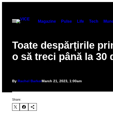
Skip
to
content
Open
Magazine
Pulse
Life
Tech
Munc
Menu
Toate despărțirile pri
o să treci până la 30 
By
Rachel Barker
March 21, 2023, 1:00am
Share: