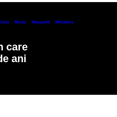
hies
Music
Waypoint
Members
n care
de ani