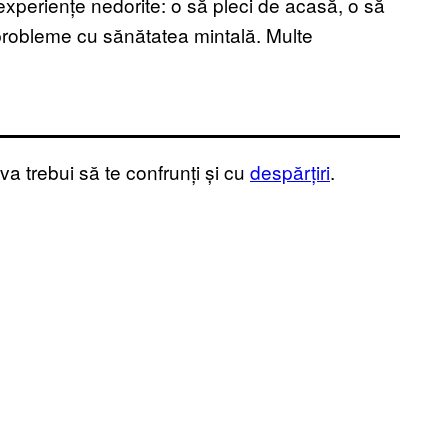
n experiențe nedorite: o să pleci de acasă, o să
probleme cu sănătatea mintală. Multe
, va trebui să te confrunți și cu
despărțiri
.