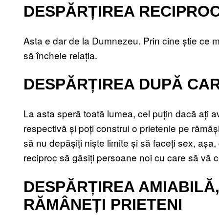
DESPĂRȚIREA RECIPROC
Asta e dar de la Dumnezeu. Prin cine știe ce 
să încheie relația.
DESPĂRȚIREA DUPĂ CAR
La asta speră toată lumea, cel puțin dacă ați a
respectivă și poți construi o prietenie pe rămășiț
să nu depășiți niște limite și să faceți sex, așa
reciproc să găsiți persoane noi cu care să vă c
DESPĂRȚIREA AMIABILĂ
RĂMÂNEȚI PRIETENI