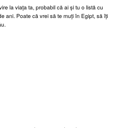
e la viața ta, probabil că ai și tu o listă cu
de ani. Poate că vrei să te muți în Egipt, să îți
ău.