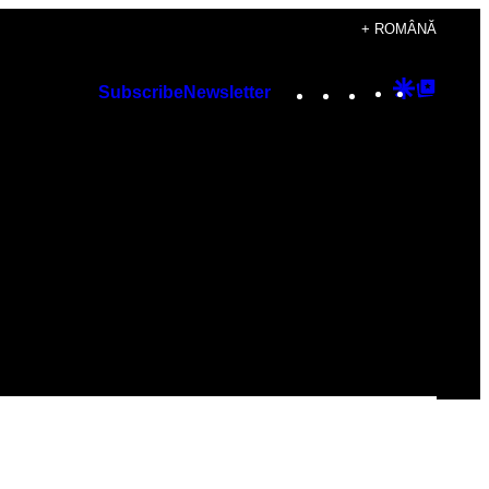
+ ROMÂNĂ
Instagram
TikTok
YouTube
Google
Googl
Subscribe
Newsletter
Discover
Top
Posts