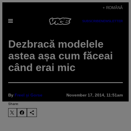
Skip
+ ROMÂNĂ
to
Open
SUBSCRIBE
NEWSLETTER
content
Menu
Dezbracă modelele
astea așa cum făceai
când erai mic
By
Freel și Gorse
November 17, 2014, 11:51am
Share: