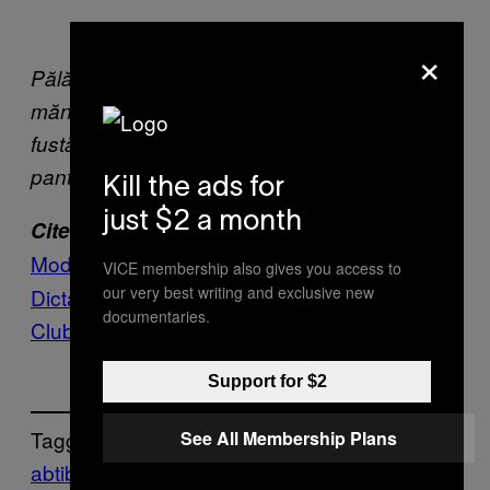
×
Pălărie Kangol, mască Cyberdog,
mănuși Sports Direct, hanorac Rokit,
fustă Bonnie Bowely, șosete Hyon Park,
pantofi Croc
Kill the ads for
just $2 a month
Citește mai multe despre modă:
Moda românească e anapoda și asta e bine
VICE membership also gives you access to
our very best writing and exclusive new
Dictatura modei
documentaries.
Clubul Virginelor
Support for $2
Tagged:
See All Membership Plans
abtibild
Adidas
brand
CoD
Fashion
haine