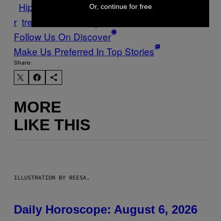
Hipster
imbracaminte
psihedelic
trendsette
Or, continue for free
r
trenduri
Vice Blog
Μodă
Follow Us On Discover
Make Us Preferred In Top Stories
Share:
MORE
LIKE THIS
ILLUSTRATION BY REESA.
Daily Horoscope: August 6, 2026