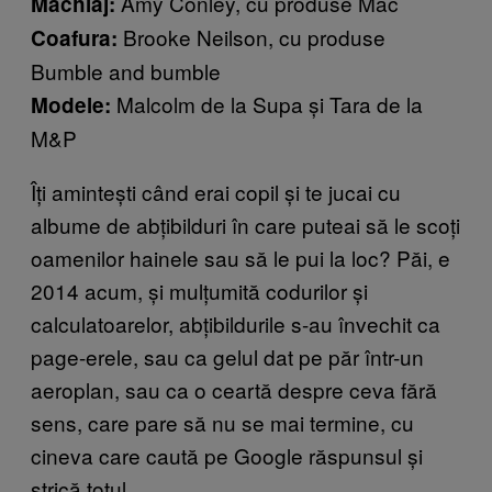
Amy Conley, cu produse Mac
Machiaj:
Brooke Neilson, cu produse
Coafura:
Bumble and bumble
Malcolm de la Supa și Tara de la
Modele:
M&P
Îți amintești când erai copil și te jucai cu
albume de abțibilduri în care puteai să le scoți
oamenilor hainele sau să le pui la loc? Păi, e
2014 acum, și mulțumită codurilor și
calculatoarelor, abțibildurile s-au învechit ca
page-erele, sau ca gelul dat pe păr într-un
aeroplan, sau ca o ceartă despre ceva fără
sens, care pare să nu se mai termine, cu
cineva care caută pe Google răspunsul și
strică totul.