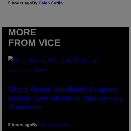
9 hours ago
By
Caleb Catlin
MORE
FROM VICE
SCREENSHOT: UBISOFT
Ghost Recon Wildlands Upgrade
Details Leak Ahead of Anniversary
Showcase
9 hours ago
By
Denny Connolly