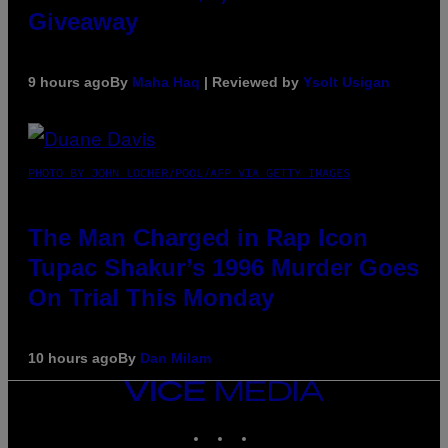
Giveaway
9 hours ago
By
Maha Haq
| Reviewed by
Ysolt Usigan
PHOTO BY JOHN LOCHER/POOL/AFP VIA GETTY IMAGES
The Man Charged in Rap Icon
Tupac Shakur’s 1996 Murder Goes
On Trial This Monday
10 hours ago
By
Dan Milam
VICE
MEDIA
INSTAGRAM
TIKTOK
YOUTUBE