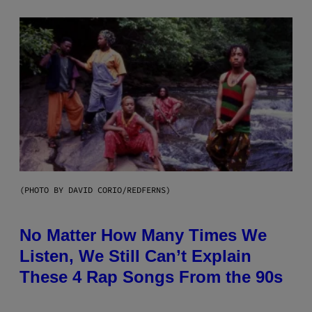
(PHOTO BY DAVID CORIO/REDFERNS)
No Matter How Many Times We
Listen, We Still Can’t Explain
These 4 Rap Songs From the 90s