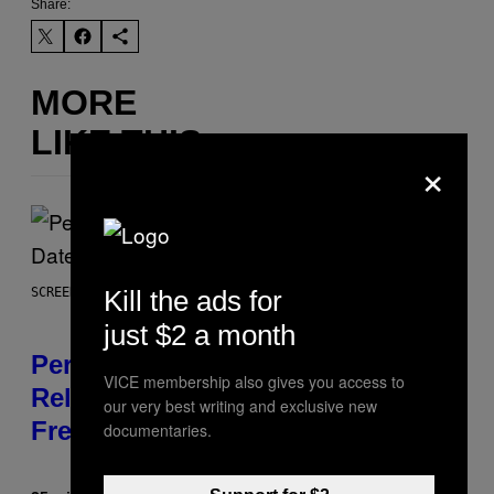
Share:
MORE
LIKE THIS
×
Kill the ads for
SCREENSHOT: EPIC GAMES
just $2 a month
Perlica Fortnite Skin Revealed –
VICE membership also gives you access to
Release Date and How to Get It
our very best writing and exclusive new
Free
documentaries.