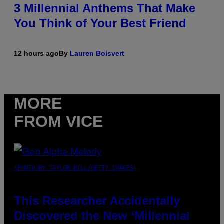
3 Millennial Anthems That Make
You Think of Your Best Friend
12 hours ago
By
Lauren Boisvert
MORE
FROM VICE
(PHOTO BY TAYLOR HILL/GETTY IMAGES)
This Researcher Accidentally
Discovered the New ‘Millennial