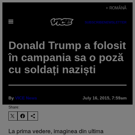
Skip
+ ROMÂNĂ
to
Open
content
SUBSCRIBE
NEWSLETTER
Menu
Donald Trump a folosit
în campania sa o poză
cu soldați naziști
By
VICE News
July 16, 2015, 7:59am
Share:
La prima vedere, imaginea din ultima