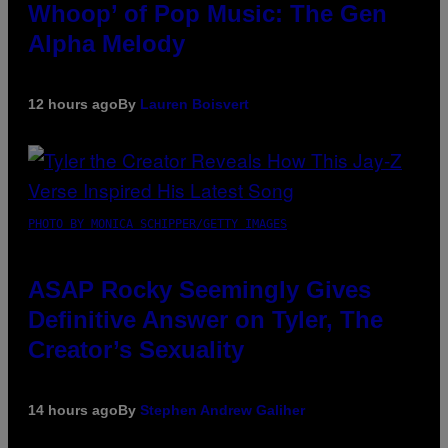
Whoop’ of Pop Music: The Gen
Alpha Melody
12 hours ago
By
Lauren Boisvert
PHOTO BY MONICA SCHIPPER/GETTY IMAGES
ASAP Rocky Seemingly Gives
Definitive Answer on Tyler, The
Creator’s Sexuality
14 hours ago
By
Stephen Andrew Galiher