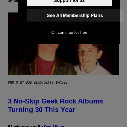
Support for $2
35 minutes ago
By
Brent Koepp
See All Membership Plans
Or, continue for free
PHOTO BY BOB BERG/GETTY IMAGES
3 No-Skip Geek Rock Albums
Turning 30 This Year
51 minutes ago
By
Dan Milam