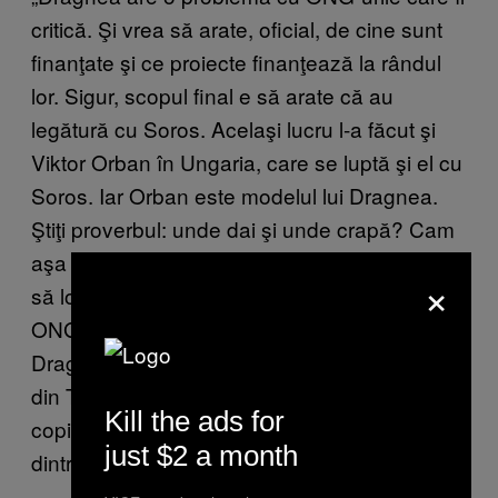
critică. Şi vrea să arate, oficial, de cine sunt
finanţate şi ce proiecte finanţează la rândul
lor. Sigur, scopul final e să arate că au
legătură cu Soros. Acelaşi lucru l-a făcut şi
Viktor Orban în Ungaria, care se luptă şi el cu
Soros. Iar Orban este modelul lui Dragnea.
Ştiţi proverbul: unde dai şi unde crapă? Cam
aşa a fost şi cu acest proiect. Dragnea a vrut
×
să lovească în criticii săi, dar a lovit în toate
ONG-urile sociale. Acum lumea o să spună:
Dragnea nu doar că a furat bani de la copiii
din Teleorman, dar a luat şi pâinea de la gura
Kill the ads for
copiilor săraci din Bucureşti”, se amuză unul
just $2 a month
dintre liderii PSD.