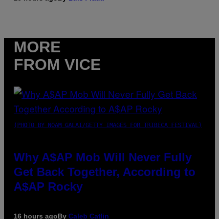
MORE
FROM VICE
(PHOTO BY NOAM GALAI/GETTY IMAGES FOR TRIBECA FESTIVAL)
Why A$AP Mob Will Never Fully
Get Back Together, According to
A$AP Rocky
16 hours ago
By
Caleb Catlin