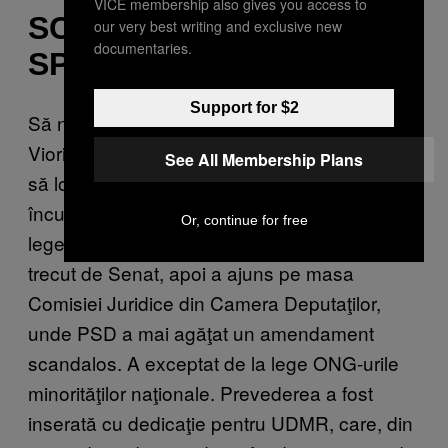
VICE membership also gives you access to
SCHEMA PENTRU
our very best writing and exclusive new
documentaries.
SPRIJINUL UDMR
Support for $2
Să ne întoarcem puţin la traseul legii. Aşadar,
Viorică Dăncilă nu a dat OUG, dar a avut grijă
See All Membership Plans
să lovească comunitatea ONG. Poate s-a
încurcat în acronime, cine știe. Proiectul de
Or, continue for free
lege a fost trimis de la Guvern la Parlament. A
trecut de Senat, apoi a ajuns pe masa
Comisiei Juridice din Camera Deputaţilor,
unde PSD a mai agăţat un amendament
scandalos. A exceptat de la lege ONG-urile
minorităţilor naţionale. Prevederea a fost
inserată cu dedicaţie pentru UDMR, care, din