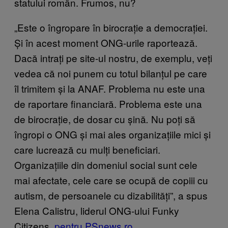
statului român. Frumos, nu?
„Este o îngropare în birocrație a democrației.
Și în acest moment ONG-urile raportează.
Dacă intrați pe site-ul nostru, de exemplu, veți
vedea că noi punem cu totul bilanțul pe care
îl trimitem și la ANAF. Problema nu este una
de raportare financiară. Problema este una
de birocrație, de dosar cu șină
Nu poți să
.
îngropi o ONG și mai ales organizațiile mici și
care lucrează cu mulți beneficiari.
Organizațiile din domeniul social sunt cele
mai afectate, cele care se ocupă de copiii cu
autism, de persoanele cu dizabilități”, a spus
Elena Calistru, liderul ONG-ului Funky
Citizens,
pentru PSnews.ro
.