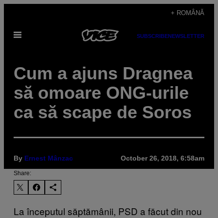
Skip
+ ROMÂNĂ
to
Open
content
SUBSCRIBE
NEWSLETTER
Menu
Cum a ajuns Dragnea
să omoare ONG-urile
ca să scape de Soros
By
Ernest Mânzac
October 26, 2018, 6:58am
Share:
La începutul săptămânii, PSD a făcut din nou