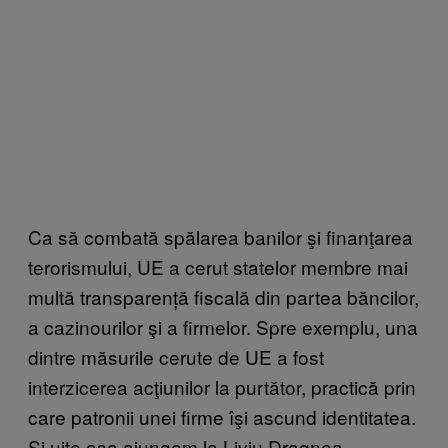
Ca să combată spălarea banilor şi finanţarea
terorismului, UE a cerut statelor membre mai
multă transparență fiscală din partea băncilor,
a cazinourilor şi a firmelor. Spre exemplu, una
dintre măsurile cerute de UE a fost
interzicerea acţiunilor la purtător, practică prin
care patronii unei firme îşi ascund identitatea.
Și uite aşa ajungem la Liviu Dragnea.