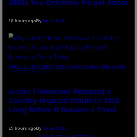
2000s You Definitely Forgot About
18 hours ago
By
Haley Miller
(PHOTO BY CHRISTOPHER POLK/NBCU PHOTO BANK/NBCUNIVERSAL
VIA GETTY IMAGES)
Justin Timberlake Released a
Country-Inspired Album in 2018
Long Before It Became a Trend
19 hours ago
By
Caleb Catlin