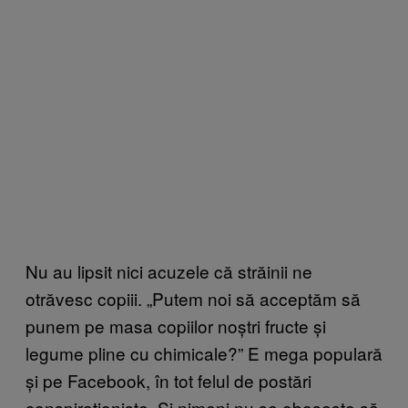
Nu au lipsit nici acuzele că străinii ne
otrăvesc copiii. „Putem noi să acceptăm să
punem pe masa copiilor noștri fructe și
legume pline cu chimicale?” E mega populară
și pe Facebook, în tot felul de postări
conspiraționiste. Și nimeni nu se obosește să