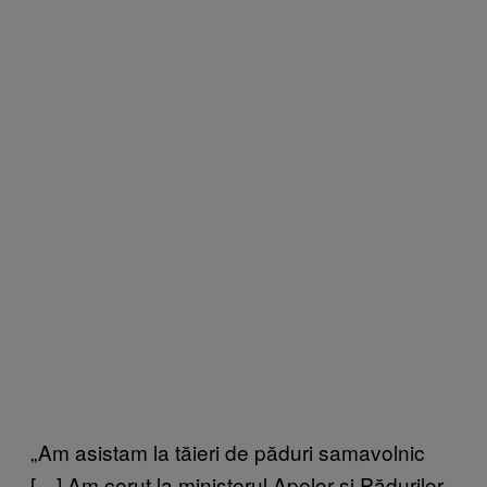
„Am asistam la tăieri de păduri samavolnic
[…] Am cerut la ministerul Apelor și Pădurilor