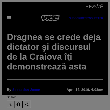
Skip
+ ROMÂNĂ
to
Open
content
SUBSCRIBE
NEWSLETTER
Menu
Dragnea se crede deja
dictator şi discursul
de la Craiova îţi
demonstrează asta
By
Sebastian Jucan
April 14, 2019, 4:08am
Share: