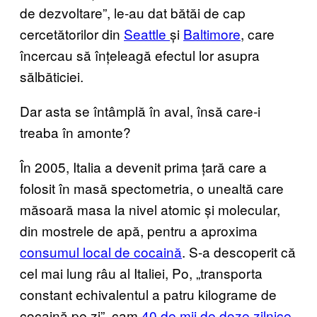
de dezvoltare”, le-au dat bătăi de cap
cercetătorilor din
Seattle
și
Baltimore
, care
încercau să înțeleagă efectul lor asupra
sălbăticiei.
Dar asta se întâmplă în aval, însă care-i
treaba în amonte?
În 2005, Italia a devenit prima țară care a
folosit în masă spectometria, o unealtă care
măsoară masa la nivel atomic și molecular,
din mostrele de apă, pentru a aproxima
consumul local de cocaină
. S-a descoperit că
cel mai lung râu al Italiei, Po, „transporta
constant echivalentul a patru kilograme de
cocaină pe zi”, cam
40 de mii de doze zilnice
.