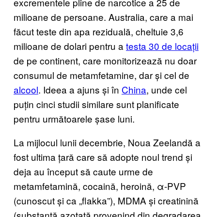
excrementele pline de narcotice a 25 de
milioane de persoane. Australia, care a mai
făcut teste din apa reziduală, cheltuie 3,6
milioane de dolari pentru a
testa 30 de locații
de pe continent, care monitorizează nu doar
consumul de metamfetamine, dar și cel de
alcool
. Ideea a ajuns și în
China
, unde cel
puțin cinci studii similare sunt planificate
pentru următoarele șase luni.
La mijlocul lunii decembrie, Noua Zeelandă a
fost ultima țară care să adopte noul trend și
deja au început să caute urme de
metamfetamină, cocaină, heroină, α-PVP
(cunoscut și ca „flakka”), MDMA și creatinină
(substanţă azotată provenind din degra­darea