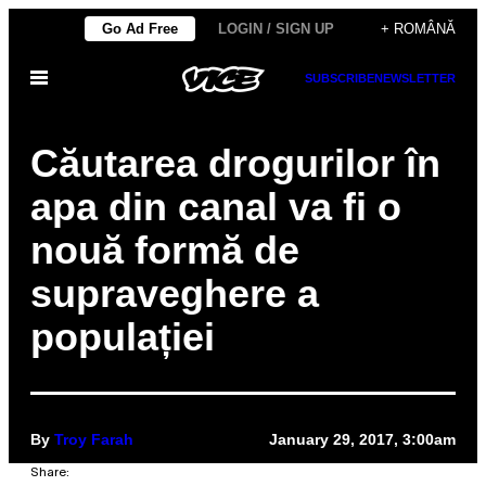
Skip
Go Ad Free
LOGIN / SIGN UP
+ ROMÂNĂ
to
Open
SUBSCRIBE
NEWSLETTER
content
Menu
Căutarea drogurilor în
apa din canal va fi o
nouă formă de
supraveghere a
populației
By
Troy Farah
January 29, 2017, 3:00am
Share: