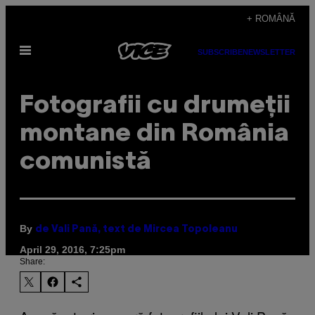
Skip
+ ROMÂNĂ
to
Open
content
SUBSCRIBE
NEWSLETTER
Menu
Fotografii cu drumeții
montane din România
comunistă
By
de Vali Pană, text de Mircea Topoleanu
April 29, 2016, 7:25pm
Share: