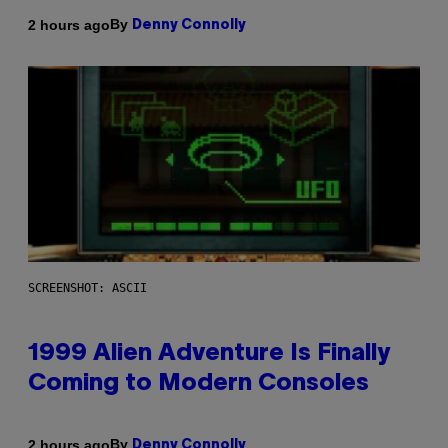
By
2 hours ago
Denny Connolly
SCREENSHOT: ASCII
1999 Alien Adventure Is Finally
Coming to Modern Consoles
By
2 hours ago
Denny Connolly