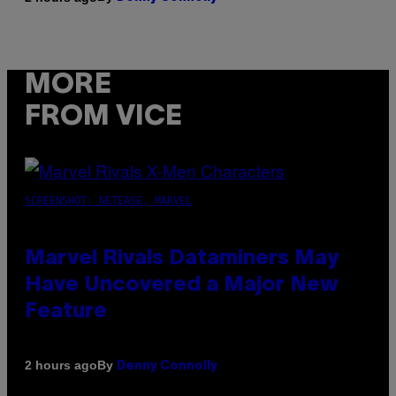
MORE
FROM VICE
SCREENSHOT: NETEASE, MARVEL
Marvel Rivals Dataminers May
Have Uncovered a Major New
Feature
By
2 hours ago
Denny Connolly