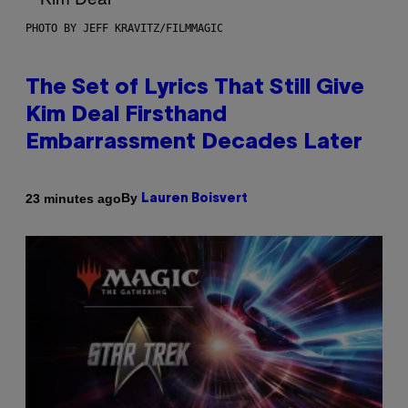
PHOTO BY JEFF KRAVITZ/FILMMAGIC
The Set of Lyrics That Still Give
Kim Deal Firsthand
Embarrassment Decades Later
By
23 minutes ago
Lauren Boisvert