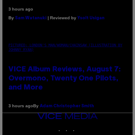
3 hours ago
By
| Reviewed by
Sam Watanuki
Ysolt Usigan
PICTURED: LONDON'S MAN/WOMAN/CHAINSAW (ILLUSTRATION BY
JOHNNY RYAN)
VICE Album Reviews, August 7:
Overmono, Twenty One Pilots,
and More
By
3 hours ago
Adam Christopher Smith
VICE
MEDIA
INSTAGRAM
TIKTOK
YOUTUBE