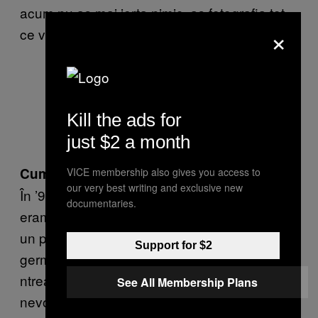
acum nu aș mai ierta nimic, aș fotografia tot
×
ce văd.
Kill the ads for
just $2 a month
Cum ați continuat cu fotografia după 89?
VICE membership also gives you access to
our very best writing and exclusive new
În ’90 încă eram în Fabrica de Avioane, dar
documentaries.
eram dezamăgit și puțin plictisit. Și în iulie ’90,
un prieten care lucra la ziarul comunității
Support for $2
germane din România m-a sunat și mă-
ntreabă „Mă, tu mai faci fotografii? Am avea
See All Membership Plans
nevoie de un fotograf.” Prima fotografie pe