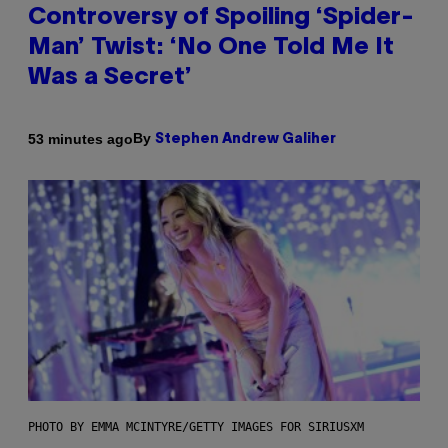
Controversy of Spoiling ‘Spider-
Man’ Twist: ‘No One Told Me It
Was a Secret’
By
53 minutes ago
Stephen Andrew Galiher
PHOTO BY EMMA MCINTYRE/GETTY IMAGES FOR SIRIUSXM