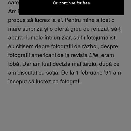
care a trebuit s-o fac era o coadă la alimente.
Or, continue for free
Am ieșit eu în oraș, am făcut poza și mi-au
propus să lucrez la ei. Pentru mine a fost o
mare surpriză și o ofertă greu de refuzat: să-ți
apară numele într-un ziar, să fii fotojurnalist,
eu citisem depre fotografii de război, despre
fotografii americani de la revista
, eram
Life
tobă. Dar am luat decizia mai târziu, după ce
am discutat cu soția. De la 1 februarie ’91 am
început să lucrez ca fotograf.