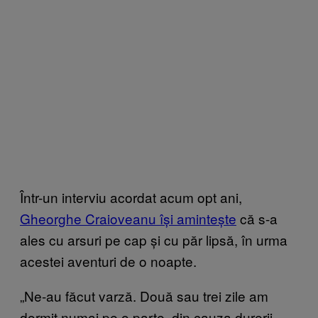
Într-un interviu acordat acum opt ani,
Gheorghe Craioveanu își amintește
că s-a
ales cu arsuri pe cap și cu păr lipsă, în urma
acestei aventuri de o noapte.
„Ne-au făcut varză. Două sau trei zile am
dormit numai pe o parte, din cauza durerii.