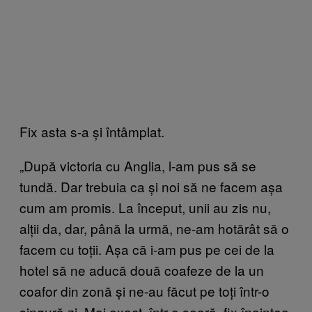
Fix asta s-a și întâmplat.
„După victoria cu Anglia, l-am pus să se
tundă. Dar trebuia ca și noi să ne facem așa
cum am promis. La început, unii au zis nu,
alții da, dar, până la urmă, ne-am hotărât să o
facem cu toții. Așa că i-am pus pe cei de la
hotel să ne aducă două coafeze de la un
coafor din zonă și ne-au făcut pe toți într-o
singură zi. Mai exact, într-o seară, fix înaintea