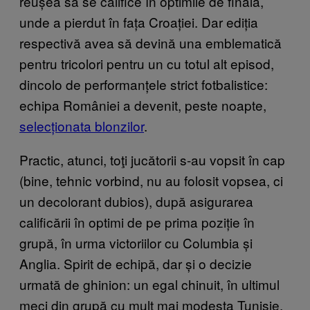
reușea să se califice în optimile de finală,
unde a pierdut în fața Croației. Dar ediția
respectivă avea să devină una emblematică
pentru tricolori pentru un cu totul alt episod,
dincolo de performanțele strict fotbalistice:
echipa României a devenit, peste noapte,
selecționata blonzilor
.
Practic, atunci, toţi jucătorii s-au vopsit în cap
(bine, tehnic vorbind, nu au folosit vopsea, ci
un decolorant dubios), după asigurarea
calificării în optimi de pe prima poziție în
grupă, în urma victoriilor cu Columbia și
Anglia. Spirit de echipă, dar și o decizie
urmată de ghinion: un egal chinuit, în ultimul
meci din grupă cu mult mai modesta Tunisie,