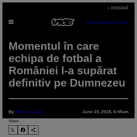
Skip
+ ROMÂNĂ
to
Open
content
SUBSCRIBE
NEWSLETTER
Menu
Momentul în care
echipa de fotbal a
României l-a supărat
definitiv pe Dumnezeu
By
Mihnea Lazăr
June 14, 2018, 6:45am
Share: