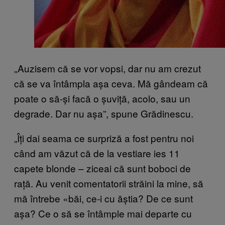
„Auzisem că se vor vopsi, dar nu am crezut
că se va întâmpla așa ceva. Mă gândeam că
poate o să-și facă o șuviță, acolo, sau un
degrade. Dar nu așa”, spune Grădinescu.
„Îți dai seama ce surpriză a fost pentru noi
când am văzut că de la vestiare ies 11
capete blonde – ziceai că sunt boboci de
rață. Au venit comentatorii străini la mine, să
mă întrebe «băi, ce-i cu ăștia? De ce sunt
așa? Ce o să se întâmple mai departe cu