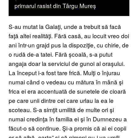
primarul rasist din Târgu Mureș
S-au mutat la Galaţi, unde a trebuit să facă
faţă altei realităţi. Fără casă, au locuit vreo doi
ani într-un grajd pus la dispoziţie, cu chirie, de
o rudă de-a tatei. Fără școală, s-a putut
angaja doar la serviciul de gunoi al oraşului.
La început i-a fost tare frică. Mulţi o înjurau
numai când o vedeau cu mătura în mână şi
frica ei era accentuată de sunetele de cioară
pe care unii dintre cei care urlau la ea le
scoteau. S-a simţit umilită de multe ori şi
numai credinţa în familia ei şi în Dumnezeu a
făcut-o să continue. Şi-a promis că ai ei copii
or să aibă „carte” şi că nimeni nu-i va umili