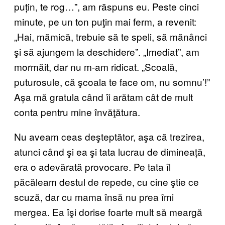
puțin, te rog…”, am răspuns eu. Peste cinci
minute, pe un ton puţin mai ferm, a revenit:
„Hai, mămică, trebuie să te speli, să mănânci
şi să ajungem la deschidere”. „Imediat”, am
mormăit, dar nu m-am ridicat. „Scoală,
puturosule, că şcoala te face om, nu somnu’!”
Așa mă gratula când îi arătam cât de mult
conta pentru mine învăţătura.
Nu aveam ceas deşteptător, aşa că trezirea,
atunci când şi ea şi tata lucrau de dimineață,
era o adevărată provocare. Pe tata îl
păcăleam destul de repede, cu cine ştie ce
scuză, dar cu mama însă nu prea îmi
mergea. Ea îşi dorise foarte mult să meargă