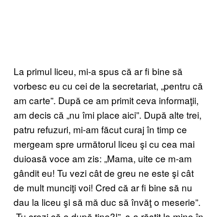
La primul liceu, mi-a spus că ar fi bine să
vorbesc eu cu cei de la secretariat, „pentru că
am carte”. După ce am primit ceva informaţii,
am decis că „nu îmi place aici”. După alte trei,
patru refuzuri, mi-am făcut curaj în timp ce
mergeam spre următorul liceu şi cu cea mai
duioasă voce am zis: „Mama, uite ce m-am
gândit eu! Tu vezi cât de greu ne este şi cât
de mult munciţi voi! Cred că ar fi bine să nu
dau la liceu şi să mă duc să învăţ o meserie”.
„Tu crezi că e după tine?!”, s-a răstit la mine în