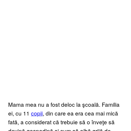
Mama mea nu a fost deloc la şcoală. Familia
ei, cu 11
copii
, din care ea era cea mai mică
fată, a considerat că trebuie să o înveţe să
devină gospodină şi cum să aibă grijă de