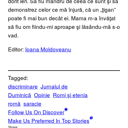
dorit ieri. Să fiu mândru de ceea ce sunt şi să
demonstrez celor ce mă înjură, că un „ţigan”
poate fi mai bun decât ei. Mama m-a învăţat
să fiu om fiindu-mi aproape şi lăsându-mă s-o
vad.
Editor:
Ioana Moldoveanu
Tagged:
discriminare
Jurnalul de
Duminică
Opinie
Romi și etenia
romă
saracie
Follow Us On Discover
Make Us Preferred In Top Stories
Share: