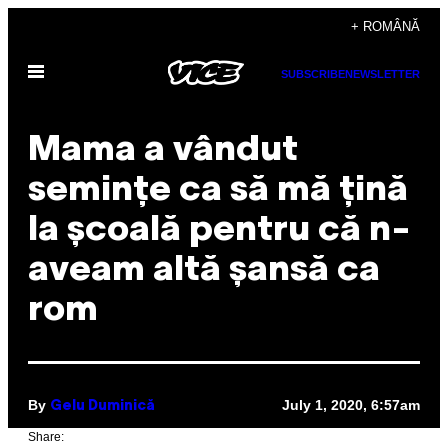
Skip
+ ROMÂNĂ
to
Open
content
SUBSCRIBE
NEWSLETTER
Menu
Mama a vândut
semințe ca să mă țină
la școală pentru că n-
aveam altă șansă ca
rom
By
July 1, 2020, 6:57am
Gelu Duminică
Share: