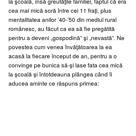
la şcoală, însă greutăţile familiei, faptul că era
cea mai mică soră între cei 11 fraţi, plus
mentalitatea anilor ’40-’50 din mediul rural
românesc, au făcut ca ea să fie pregătită
pentru a deveni „gospodină” şi „nevastă”. Ne
povestea cum venea învăţătoarea la ea
acasă la fiecare început de an, pentru a o
convinge pe bunica să-şi lase fata cea mică
la şcoală şi întotdeauna plângea când îi
aducea aminte ce răspuns primea: