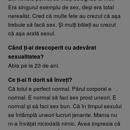
Era singurul exemplu de sex, deși era total
nerealist. Cred că multe fete au crezut că așa
trebuie să facă sex. Și mulți băieți au crezut
că așa arată sexul.
Când ți-ai descoperit cu adevărat
sexualitatea?
Abia pe la 23 de ani.
Ce ți-ai fi dorit să înveți?
Că totul e perfect normal. Părul corporal e
normal. E normal să faci sex prost uneori. E
normal și să faci sex bun. Că în timpul sexului
se întâmplă uneori lucruri jenante. Mama nu
m-a învățat niciodată nimic. Avea impresia că