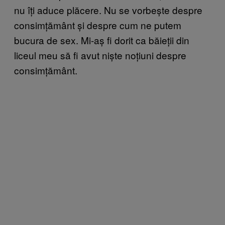
nu îți aduce plăcere. Nu se vorbește despre
consimțământ și despre cum ne putem
bucura de sex. Mi-aș fi dorit ca băieții din
liceul meu să fi avut niște noțiuni despre
consimțământ.