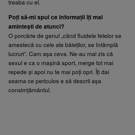
treaba cu el.
Poți să-mi spui ce informații îți mai
amintești de atunci?
O porcărie de genul „când fluidele fetelor se
amestecă cu cele ale băieților, se întâmplă
lucruri”. Cam așa ceva. Ne-au mai zis că
sexul e ca o mașină sport, merge tot mai
repede și apoi nu te mai poți opri. Îți dai
seama ce periculos e să descrii așa
consimțământul.