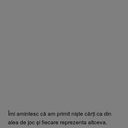
Îmi amintesc că am primit niște cărți ca din
alea de joc și fiecare reprezenta altceva.