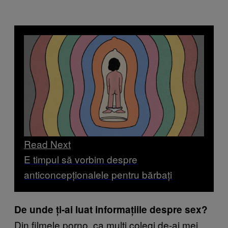
Read Next
E timpul să vorbim despre
anticoncepționalele pentru bărbați
De unde ți-ai luat informațiile despre sex?
Din filmele porno, ca mulți colegi de-ai mei.