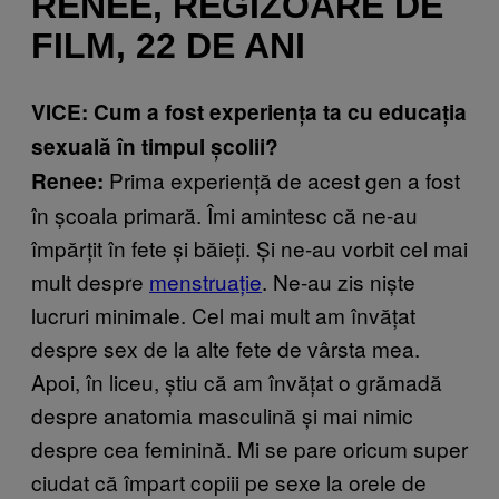
RENEE, REGIZOARE DE
FILM, 22 DE ANI
VICE: Cum a fost experiența ta cu educația
sexuală în timpul școlii?
Prima experiență de acest gen a fost
Renee:
în școala primară. Îmi amintesc că ne-au
împărțit în fete și băieți. Și ne-au vorbit cel mai
mult despre
menstruație
. Ne-au zis niște
lucruri minimale. Cel mai mult am învățat
despre sex de la alte fete de vârsta mea.
Apoi, în liceu, știu că am învățat o grămadă
despre anatomia masculină și mai nimic
despre cea feminină. Mi se pare oricum super
ciudat că împart copiii pe sexe la orele de