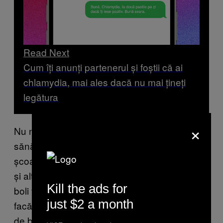
Read Next
Cum îți anunți partenerul și foștii că ai
chlamydia, mai ales dacă nu mai țineți
legătura
×
Nu ne-au dat niciun fel de detalii despre
sănătatea sexuală. Chiar dacă e vorba de o
școală religioasă, tot poți învăța adolescenții
și alte lucruri decât abstinența sau frica de
Kill the ads for
boli venerice. Cred că ar fi fost minunat să
just $2 a month
facă o platformă pe care să pună informațiile
de bază și pe care s-o putem accesa.