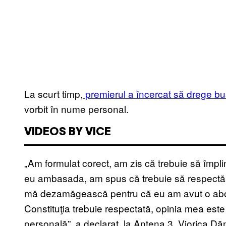
La scurt timp,
premierul a încercat să drege bu
vorbit în nume personal.
VIDEOS BY VICE
„Am formulat corect, am zis că trebuie să împlin
eu ambasada, am spus că trebuie să respectăm 
mă dezamăgească pentru că eu am avut o abord
Constituţia trebuie respectată, opinia mea este
personală”, a declarat, la Antena 3, Viorica Dăn