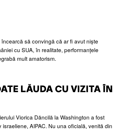
 încearcă să convingă că ar fi avut niște
mâniei cu SUA, în realitate, performanțele
egrabă mult amatorism.
ATE LĂUDA CU VIZITA ÎN
mierului Viorica Dăncilă la Washington a fost
by israeliene, AIPAC. Nu una oficială, venită din