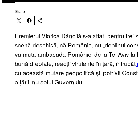
Share:
Premierul Viorica Dăncilă s-a aflat, pentru trei z
scenă deschisă, că România, cu „deplinul consens
va muta ambasada României de la Tel Aviv la Ie
bună dreptate, reacții virulente în țară, întrucât
cu această mutare geopolitică și, potrivit Constitu
a țării, nu șeful Guvernului.