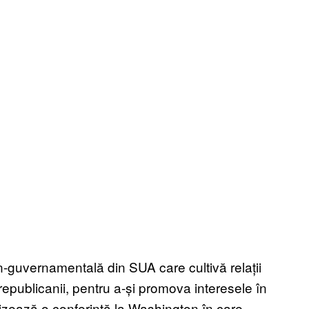
-guvernamentală din SUA care cultivă relații
 republicanii, pentru a-și promova interesele în
ganizează o conferință la Washington în care