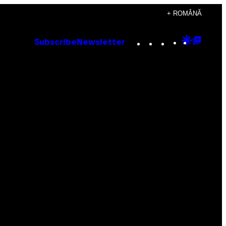
+ ROMÂNĂ
Instagram
TikTok
YouTube
Google
Goog
Subscribe
Newsletter
Discove
Top
Posts