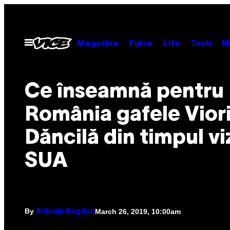
Skip
to
content
Open
Magazine
Pulse
Life
Tech
M
Menu
Ce înseamnă pentru
România gafele Vior
Dăncilă din timpul viz
SUA
By
March 26, 2019, 10:00am
Sidonia Bogdan