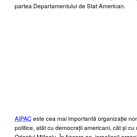
partea Departamentului de Stat American.
AIPAC
este cea mai importantă organizație non
politice, atât cu democrații americani, cât și cu
Orientul Mijlociu. În fiecare an, israelienii or