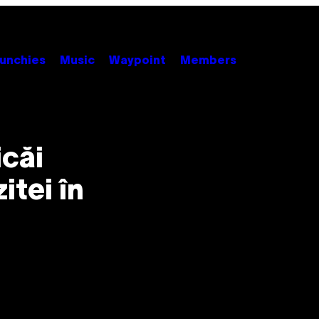
unchies
Music
Waypoint
Members
icăi
itei în