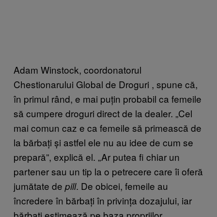
Adam Winstock, coordonatorul
Chestionarului Global de Droguri , spune că,
în primul rând, e mai puțin probabil ca femeile
să cumpere droguri direct de la dealer. „Cel
mai comun caz e ca femeile să primească de
la bărbați și astfel ele nu au idee de cum se
prepară”, explică el. „Ar putea fi chiar un
partener sau un tip la o petrecere care îi oferă
jumătate de
. De obicei, femeile au
pill
încredere în bărbați în privința dozajului, iar
bărbați estimează pe baza propriilor