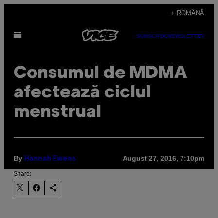
Skip
+ ROMÂNĂ
to
Open
content
SUBSCRIBE
NEWSLETTER
Menu
Consumul de MDMA
afectează ciclul
menstrual
By
August 27, 2016, 7:10pm
Hannah Ewens
Share: