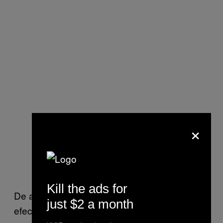
×
Kill the ads for
De asemenea, studiile au demonstrat că
just $2 a month
efectele altor stimulenți, cum ar fi cocaina,