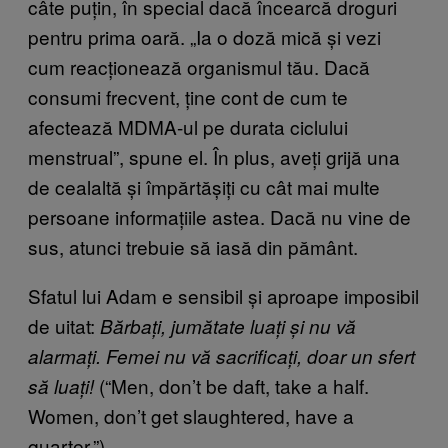
câte puțin, în special dacă încearcă droguri
pentru prima oară. „Ia o doză mică și vezi
cum reacționează organismul tău. Dacă
consumi frecvent, ține cont de cum te
afectează MDMA-ul pe durata ciclului
menstrual”, spune el. În plus, aveți grijă una
de cealaltă și împărtășiți cu cât mai multe
persoane informațiile astea. Dacă nu vine de
sus, atunci trebuie să iasă din pământ.
Sfatul lui Adam e sensibil și aproape imposibil
de uitat:
Bărbați, jumătate luați și nu vă
alarmați. Femei nu vă sacrificați, doar un sfert
(“Men, don’t be daft, take a half.
să luați!
Women, don’t get slaughtered, have a
quarter.”)