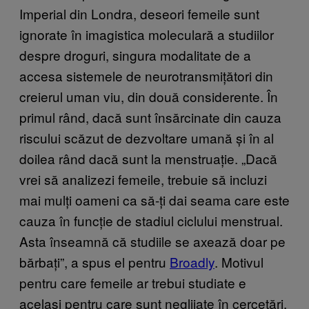
Imperial din Londra, deseori femeile sunt
ignorate în imagistica moleculară a studiilor
despre droguri, singura modalitate de a
accesa sistemele de neurotransmițători din
creierul uman viu, din două considerente. În
primul rând, dacă sunt însărcinate din cauza
riscului scăzut de dezvoltare umană și în al
doilea rând dacă sunt la menstruație. „Dacă
vrei să analizezi femeile, trebuie să incluzi
mai mulți oameni ca să-ți dai seama care este
cauza în funcție de stadiul ciclului menstrual.
Asta înseamnă că studiile se axează doar pe
bărbați”, a spus el pentru
Broadly
. Motivul
pentru care femeile ar trebui studiate e
același pentru care sunt neglijate în cercetări.