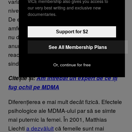
variază la femei din cauza schimbărilor
VICE membership also gives you access to
our very best writing and exclusive new
nivelului hormonal din perioada menstruației.
documentaries.
De exemplu, poți fi mai sensibilă la
amfetamine înainte de ovulație. Deci, femeile
Support for $2
nu doar reacționează diferit față de bărbați la
anumite droguri, dar s-ar putea să
See All Membership Plans
reacționeze diferit dacă suferă și de
sindromul pre-menstrual.
Or, continue for free
Citește și:
Am întrebat un expert de ce îți
fug ochii pe MDMA
Diferențierea e mai mult decât fizică. Efectele
psihologice ale MDMA-ului par să se simte
mai puternic la femei. În 2001, Matthias
Liechti
a dezvăluit
că femeile sunt mai