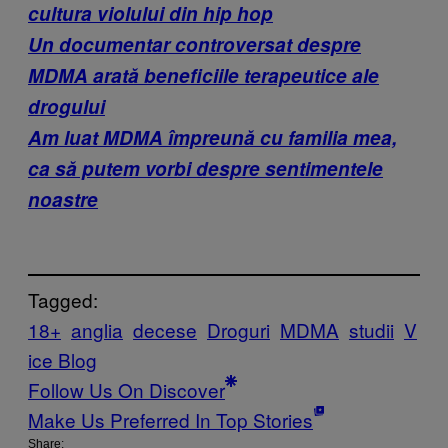
cultura violului din hip hop
Un documentar controversat despre
MDMA arată beneficiile terapeutice ale
drogului
Am luat MDMA împreună cu familia mea,
ca să putem vorbi despre sentimentele
noastre
Tagged:
18+
anglia
decese
Droguri
MDMA
studii
V
ice Blog
Follow Us On Discover
Make Us Preferred In Top Stories
Share: