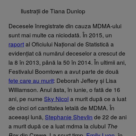
Ilustrații de Tiana Dunlop
Decesele înregistrate din cauza MDMA-ului
sunt mai multe ca niciodată. În 2015, un
raport
al Oficiului Național de Statistică a
evidențiat că numărul deceselor a crescut de
la 8 în 2013, până la 50 în 2014. În ultimii ani,
Festivalul Boomtown a avut parte de două
fete care au murit
: Deborah Jeffery și Lisa
Williamson. Anul ăsta, în iunie, o fată de 16
ani, pe nume
Sky Nicol
a murit după ce a luat
de cinci ori cantitatea letală de MDMA. În
aceeași lună,
Stephanie Shevlin
de 22 de ani
a murit după ce a luat mdma la clubul
The
din Crewe. La scurt timp,
Emily Lyon,
în
Box