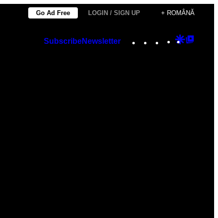
Go Ad Free
LOGIN / SIGN UP
+ ROMÂNĂ
Instagram
TikTok
YouTube
Google
Googl
Subscribe
Newsletter
Discover
Top
Posts