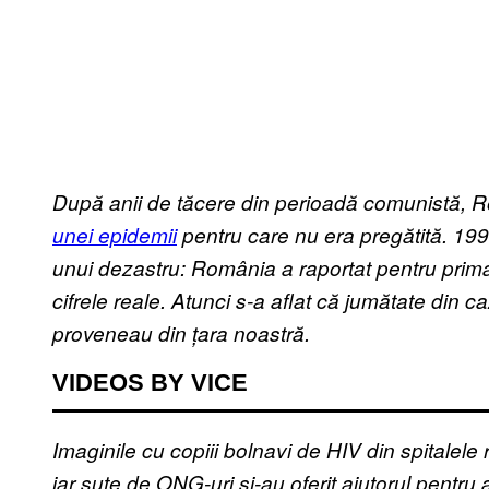
După anii de tăcere din perioadă comunistă, Ro
unei epidemii
pentru care nu era pregătită. 1990
unui dezastru: România a raportat pentru prima
cifrele reale. Atunci s-a aflat că jumătate din 
proveneau din țara noastră.
VIDEOS BY VICE
Imaginile cu copiii bolnavi de HIV din spitalele 
iar sute de ONG-uri și-au oferit ajutorul pentru