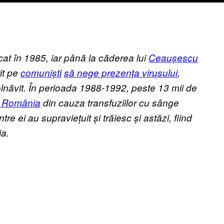
cat în 1985, iar până la căderea lui
Ceaușescu
rit pe
comuniști
să nege prezența virusului
,
bolnăvit. În perioada 1988-1992, peste 13 mii de
in România
din cauza transfuziilor cu sânge
tre ei au supraviețuit și trăiesc și astăzi, fiind
a.