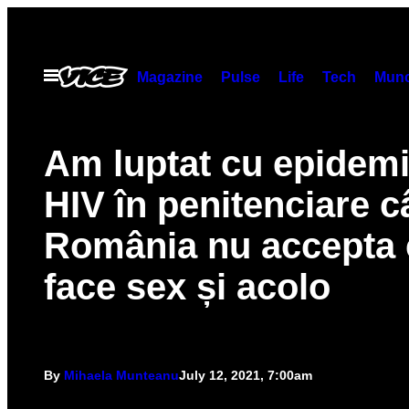
Skip
to
content
Open
Magazine
Pulse
Life
Tech
Munc
Menu
Am luptat cu epidemi
HIV în penitenciare 
România nu accepta 
face sex și acolo
By
Mihaela Munteanu
July 12, 2021, 7:00am