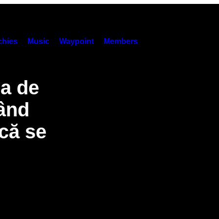
hies
Music
Waypoint
Members
a de
când
că se