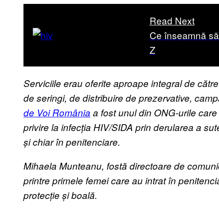
Read Next
Ce înseamnă să t
Z
Serviciile erau oferite aproape integral de că
de seringi, de distribuire de prezervative, camp
de Voi România
a fost unul din ONG-urile care
privire la infecția HIV/SIDA prin derularea a su
și chiar în penitenciare.
Mihaela Munteanu, fostă directoare de comunic
printre primele femei care au intrat în penitenc
protecție și boală.