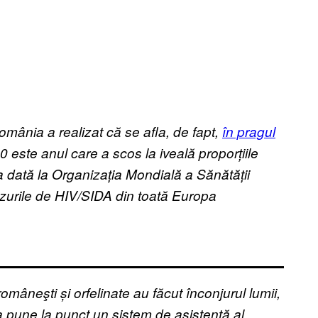
mânia a realizat că se afla, de fapt,
în pragul
 este anul care a scos la iveală proporțiile
 dată la Organizația Mondială a Sănătății
cazurile de HIV/SIDA din toată Europa
româneşti și orfelinate au făcut înconjurul lumii,
 a pune la punct un sistem de asistență al