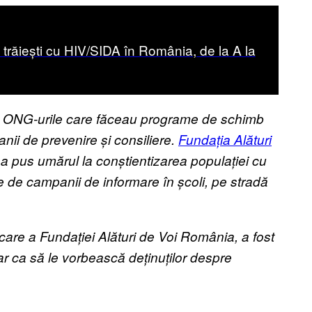
răiești cu HIV/SIDA în România, de la A la
tre ONG-urile care făceau programe de schimb
anii de prevenire și consiliere.
Fundația Alături
 a pus umărul la conștientizarea populației cu
te de campanii de informare în școli, pe stradă
are a Fundației Alături de Voi România, a fost
iar ca să le vorbească deținuților despre