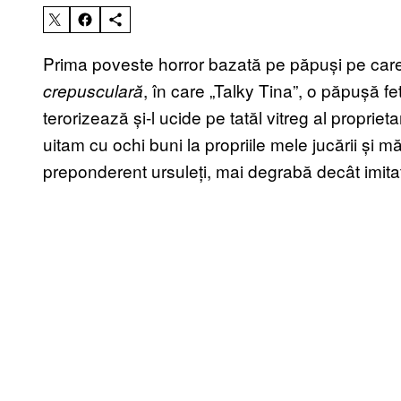
Prima poveste horror bazată pe păpuși pe care
, în care „Talky Tina”, o păpușă fet
crepusculară
terorizează și-l ucide pe tatăl vitreg al propri
uitam cu ochi buni la propriile mele jucării ș
preponderent ursuleți, mai degrabă decât imitaț