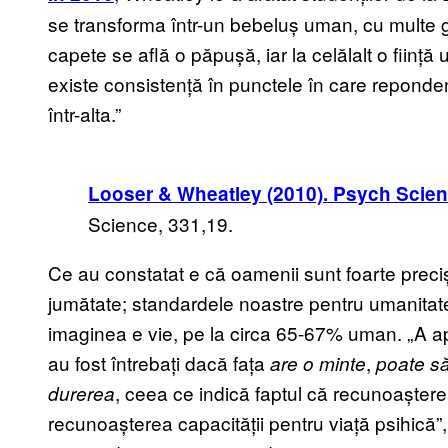
se transforma într-un bebeluș uman, cu multe g
capete se află o păpușă, iar la celălalt o ființ
existe consistență în punctele în care reponden
într-alta.”
Looser & Wheatley (2010). Psych Scien
Science, 331,19.
Ce au constatat e că oamenii sunt foarte preci
jumătate; standardele noastre pentru umanitate
imaginea e vie, pe la circa 65-67% uman. „A ap
au fost întrebați dacă fața
,
are o minte
poate s
, ceea ce indică faptul că recunoașterea
durerea
recunoașterea capacității pentru viață psihică