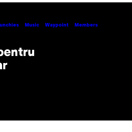
unchies
Music
Waypoint
Members
 pentru
ar