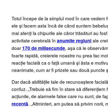
Totul începe de la simplul mod în care vedem 
ele și facem asta încă de când suntem bebelu
mai atenți la chipurile ale căror trăsături au f
activitate cerebrală în
ale crei
anumite regiuni
doar
, așa că le observă
170 de milisecunde
foarte rapidă, creierele noastre nu prea fac mof
reacție facială ca o față umană și ăsta e motiv
neanimate, cum ar fi prizele sau două puncte și
Dar dacă abilitățile tale de recunoaștere facial
confuz. „Trebuie să fim în stare să diferențiem 
acțiunile, de alarmele false care nu sunt, de fa
. „Altminteri, am putea să privim norii,
recentă