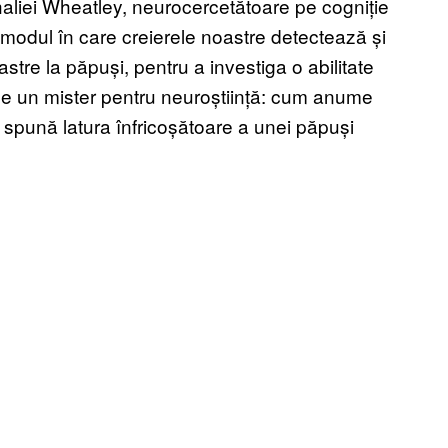
aliei Wheatley, neurocercetătoare pe cogniție
 modul în care creierele noastre detectează și
oastre la păpuși, pentru a investiga o abilitate
ne un mister pentru neuroștiință: cum anume
 spună latura înfricoșătoare a unei păpuși