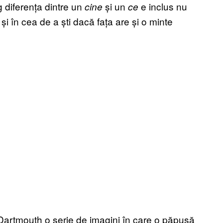
g diferența dintre un
și un
e inclus nu
cine
ce
și în cea de a ști dacă fața are și o minte
a Dartmouth o serie de imagini în care o păpușă