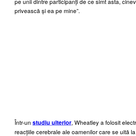
pe unii dintre participanți de ce simt asta, ci
privească și ea pe mine”.
Într-un
, Wheatley a folosit el
studiu ulterior
reacțiile cerebrale ale oamenilor care se uită 