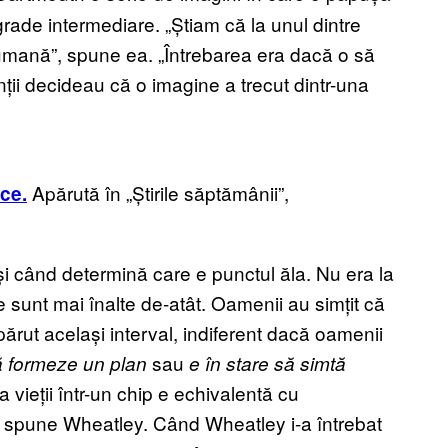
rade intermediare. „Știam că la unul dintre
ă umană”, spune ea. „Întrebarea era dacă o să
ții decideau că o imagine a trecut dintr-una
Apărută în „Știrile săptămânii”,
ce.
și când determină care e punctul ăla. Nu era la
 sunt mai înalte de-atât. Oamenii au simțit că
ărut același interval, indiferent dacă oamenii
sau
ă formeze un plan
e în stare să simtă
 vieții într-un chip e echivalentă cu
”, spune Wheatley. Când Wheatley i-a întrebat