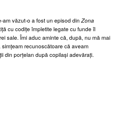
-am văzut-o a fost un episod din
Zona
iță cu codițe împletite legate cu funde îl
etarei sale. Îmi aduc aminte că, după, nu mă mai
i mă simțeam recunoscătoare că aveam
ii din porțelan după copilași adevărați.