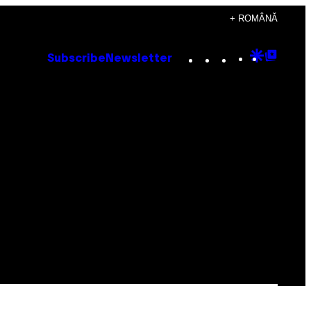
+ ROMÂNĂ
Instagram
TikTok
YouTube
Google
Goog
Subscribe
Newsletter
Discove
Top
Posts