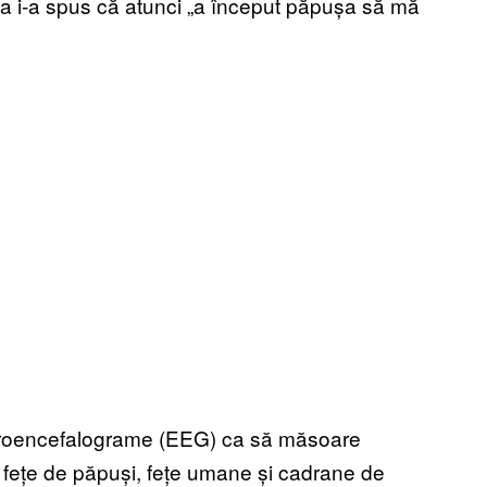
neva i-a spus că atunci „a început păpușa să mă
ectroencefalograme (EEG) ca să măsoare
la fețe de păpuși, fețe umane și cadrane de