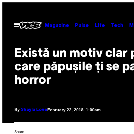
Skip
to
content
Open
Magazine
Pulse
Life
Tech
M
Menu
Există un motiv clar
care păpușile ți se p
horror
By
February 22, 2018, 1:00am
Shayla Love
Share: