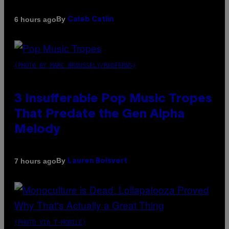
By
6 hours ago
Caleb Catlin
(PHOTO BY MARC BROUSSELY/REDFERNS)
3 Insufferable Pop Music Tropes
That Predate the Gen Alpha
Melody
By
7 hours ago
Lauren Boisvert
(PHOTO VIA T-MOBILE)