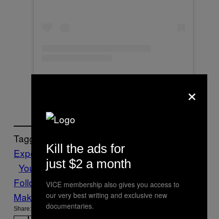
A post shared by VICE România (@viceromania)
×
Tagged:
Kill the ads for
Experiment
Internet
physics
Science
Tech
just $2 a month
YouTube
Follow Us On Discover
VICE membership also gives you access to
our very best writing and exclusive new
Make Us Preferred In Top Stories
documentaries.
Share: