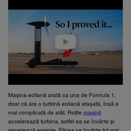
Play video
Mașina eoliană arată ca una de Formula 1,
doar că are o turbină eoliană atașată, însă e
mai complicată de atât. Roțile
mașinii
accelerează turbina, astfel ea se învârte și
generează energie. Elicea se învârte tot mai