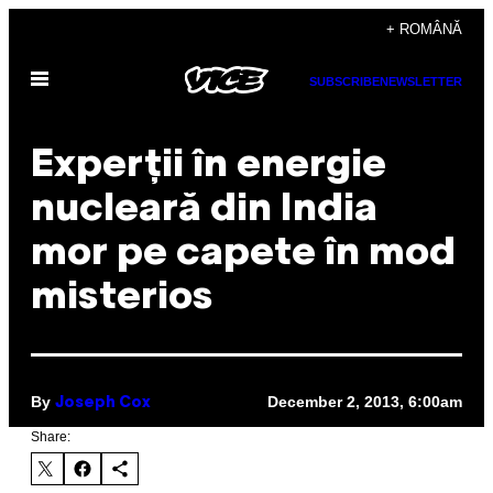
Skip
+ ROMÂNĂ
to
Open
content
SUBSCRIBE
NEWSLETTER
Menu
Experții în energie
nucleară din India
mor pe capete în mod
misterios
By
December 2, 2013, 6:00am
Joseph Cox
Share: