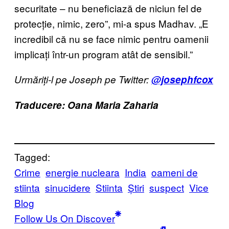
securitate – nu beneficiază de niciun fel de
protecție, nimic, zero”, mi-a spus Madhav. „E
incredibil că nu se face nimic pentru oamenii
implicați într-un program atât de sensibil.”
Urmăriți-l pe Joseph pe Twitter:
@josephfcox
Traducere: Oana Maria Zaharia
Tagged:
Crime
energie nucleara
India
oameni de
stiinta
sinucidere
Stiinta
Știri
suspect
Vice
Blog
Follow Us On Discover