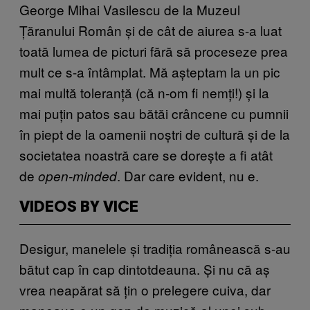
George Mihai Vasilescu de la Muzeul
Țăranului Român și de cât de aiurea s-a luat
toată lumea de picturi fără să proceseze prea
mult ce s-a întâmplat. Mă așteptam la un pic
mai multă toleranță (că n-om fi nemți!) și la
mai puțin patos sau bătăi crâncene cu pumnii
în piept de la oamenii noștri de cultură și de la
societatea noastră care se dorește a fi atât
de
. Dar care evident, nu e.
open-minded
VIDEOS BY VICE
Desigur, manelele și tradiția românească s-au
bătut cap în cap dintotdeauna. Și nu că aș
vrea neapărat să țin o prelegere cuiva, dar