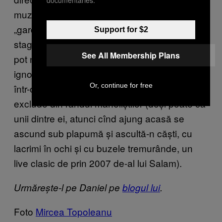
documentaries.
muzeul), și care-o să-i supună pe toți
„gardienii culturii” să treacă prin toate cele 5
Support for $2
stagii ale durerii, până o să accepte că nu-și
See All Membership Plans
pot nega trecutul, oricât ar încerca ei să-l
ignore sau să-l dea sub preș. Sau să-l atace
Or, continue for free
într-o ultimă încercare disperată de a se auto-
exclude din rândul maneliștilor (deși poate că
unii dintre ei, atunci cînd ajung acasă se
ascund sub plapumă și ascultă-n căști, cu
lacrimi în ochi și cu buzele tremurânde, un
live clasic de prin 2007 de-al lui Salam).
Urmărește-l pe Daniel pe
blogul lui
.
Foto
Mircea Topoleanu