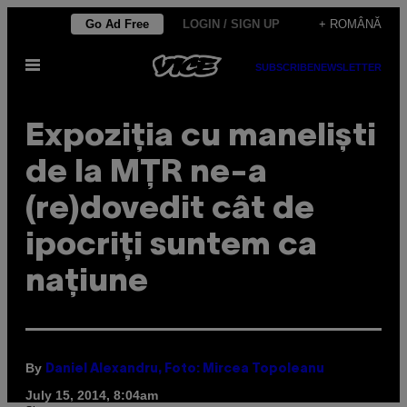
Skip
Go Ad Free
LOGIN / SIGN UP
+ ROMÂNĂ
to
Open
content
SUBSCRIBE
NEWSLETTER
Menu
Expoziția cu maneliști
de la MȚR ne-a
(re)dovedit cât de
ipocriți suntem ca
națiune
By
Daniel Alexandru, Foto: Mircea Topoleanu
July 15, 2014, 8:04am