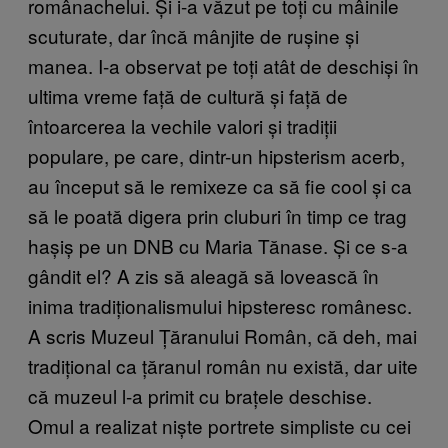
românachelui. Și i-a văzut pe toți cu mâinile
scuturate, dar încă mânjite de rușine și
manea. I-a observat pe toți atât de deschiși în
ultima vreme față de cultură și față de
întoarcerea la vechile valori și tradiții
populare, pe care, dintr-un hipsterism acerb,
au început să le remixeze ca să fie cool și ca
să le poată digera prin cluburi în timp ce trag
hașiș pe un DNB cu Maria Tănase. Și ce s-a
gândit el? A zis să aleagă să lovească în
inima tradiționalismului hipsteresc românesc.
A scris Muzeul Țăranului Român, că deh, mai
tradițional ca țăranul român nu există, dar uite
că muzeul l-a primit cu brațele deschise.
Omul a realizat niște portrete simpliste cu cei