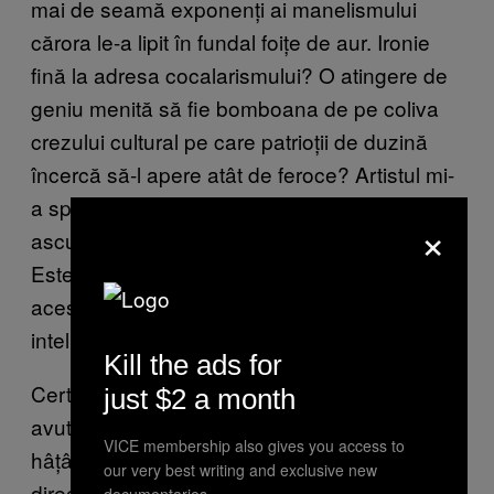
mai de seamă exponenți ai manelismului
cărora le-a lipit în fundal foițe de aur. Ironie
fină la adresa cocalarismului? O atingere de
geniu menită să fie bomboana de pe coliva
crezului cultural pe care patrioții de duzină
încercă să-l apere atât de feroce? Artistul mi-
a spus: „Foița de aur nu are niciun înțeles
×
ascuns, reprezintă o cheie Sol, abstractizată.
Este elementul care conferă ritm și unitate
acestui ciclu de lucrări. Cred că oamenii
inteligenți au înțeles perfect!”
Kill the ads for
Cert e că expoziția artistului de etnie romă a
just $2 a month
avut efectul unei bombe biologice care-a
VICE membership also gives you access to
hâțânat tradiționalismul artificial românesc
our very best writing and exclusive new
direct din interiorul inimii acestuia (care-ar fi