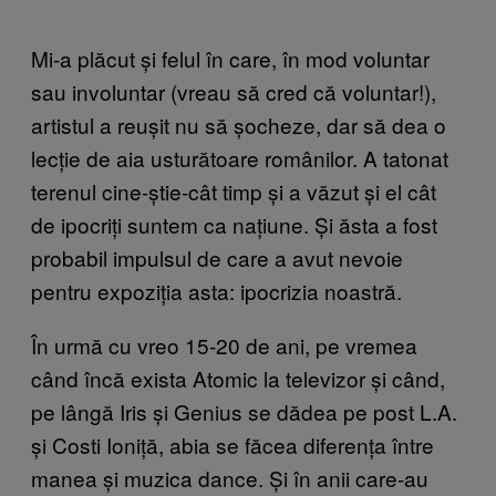
Mi-a plăcut și felul în care, în mod voluntar
sau involuntar (vreau să cred că voluntar!),
artistul a reușit nu să șocheze, dar să dea o
lecție de aia usturătoare românilor. A tatonat
terenul cine-știe-cât timp și a văzut și el cât
de ipocriți suntem ca națiune. Și ăsta a fost
probabil impulsul de care a avut nevoie
pentru expoziția asta: ipocrizia noastră.
În urmă cu vreo 15-20 de ani, pe vremea
când încă exista Atomic la televizor și când,
pe lângă Iris și Genius se dădea pe post L.A.
și Costi Ioniță, abia se făcea diferența între
manea și muzica dance. Și în anii care-au