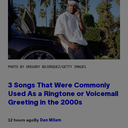
PHOTO BY GREGORY BOJORQUEZ/GETTY IMAGES
3 Songs That Were Commonly
Used As a Ringtone or Voicemail
Greeting in the 2000s
By
12 hours ago
Dan Milam