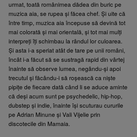
urmat, toată românimea dădea din buric pe
muzica aia, se rupea și făcea chef. Și uite că
între timp, muzica aia începuse să devină tot
mai colorată și mai orientală, și tot mai mulți
interpreți îți schimbau la rândul lor culoarea.
Și asta i-a speriat atât de tare pe unii români,
încât i-a făcut să se sustragă rapid din vârtej
înainte să observe lumea, negându-și apoi
trecutul și făcându-i să roșească ca niște
pipițe de fiecare dată când li se aduce aminte
că deși acum sunt pe psychedelic, hip-hop,
dubstep și indie, înainte își scuturau cururile
pe Adrian Minune și Vali Vijelie prin
discotecile din Mamaia.