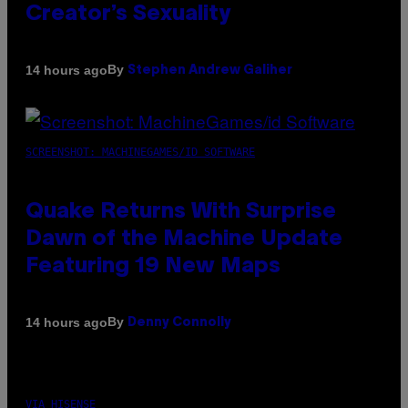
Creator’s Sexuality
By
14 hours ago
Stephen Andrew Galiher
SCREENSHOT: MACHINEGAMES/ID SOFTWARE
Quake Returns With Surprise
Dawn of the Machine Update
Featuring 19 New Maps
By
14 hours ago
Denny Connolly
VIA HISENSE