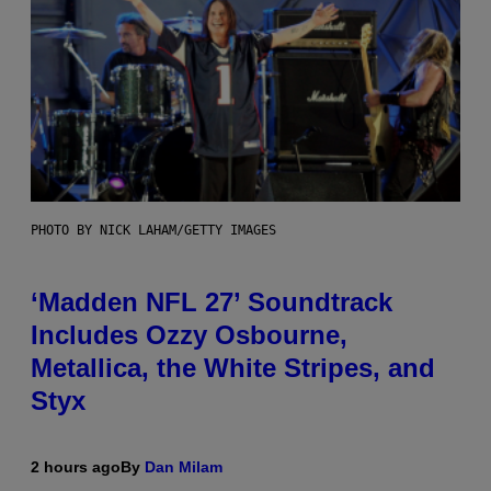
PHOTO BY NICK LAHAM/GETTY IMAGES
‘Madden NFL 27’ Soundtrack
Includes Ozzy Osbourne,
Metallica, the White Stripes, and
Styx
2 hours ago
By
Dan Milam