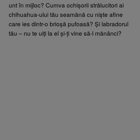
unt în mijloc? Cumva ochișorii strălucitori ai
chihuahua-ului tău seamănă cu niște afine
care ies dintr-o brioșă pufoasă? Și labradorul
tău – nu te uiți la el și-ți vine să-l mănânci?