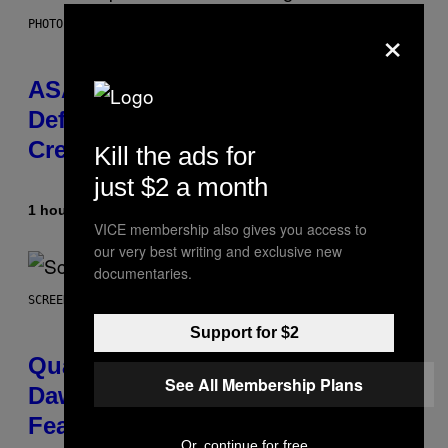
×
PHOTO BY MONICA SCHIPPER/GETTY IMAGES
ASAP Rocky Seemingly Gives
Definitive Answer on Tyler, The
Creator’s Sexuality
Kill the ads for
just $2 a month
1 hour ago
By
Stephen Andrew Galiher
VICE membership also gives you access to
our very best writing and exclusive new
documentaries.
SCREENSHOT: MACHINEGAMES/ID SOFTWARE
Support for $2
Quake Returns With Surprise
See All Membership Plans
Dawn of the Machine Update
Featuring 19 New Maps
Or, continue for free