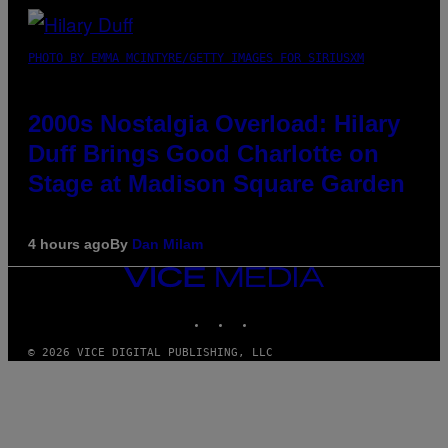
PHOTO BY EMMA MCINTYRE/GETTY IMAGES FOR SIRIUSXM
2000s Nostalgia Overload: Hilary
Duff Brings Good Charlotte on
Stage at Madison Square Garden
4 hours ago
By
Dan Milam
VICE
MEDIA
INSTAGRAM
TIKTOK
YOUTUBE
© 2026 VICE DIGITAL PUBLISHING, LLC