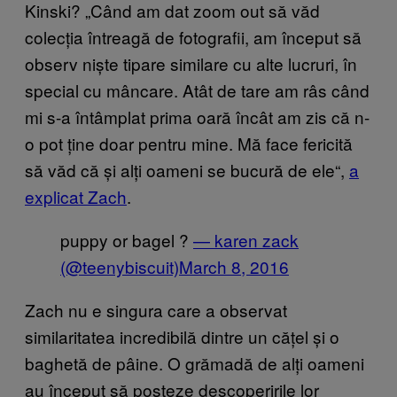
Kinski? „Când am dat zoom out să văd
colecția întreagă de fotografii, am început să
observ niște tipare similare cu alte lucruri, în
special cu mâncare. Atât de tare am râs când
mi s-a întâmplat prima oară încât am zis că n-
o pot ține doar pentru mine. Mă face fericită
să văd că și alți oameni se bucură de ele
“
,
a
explicat Zach
.
puppy or bagel ?
— karen zack
(@teenybiscuit)
March 8, 2016
Zach nu e singura care a observat
similaritatea incredibilă dintre un cățel și o
baghetă de pâine. O grămadă de alți oameni
au început să posteze descoperirile lor