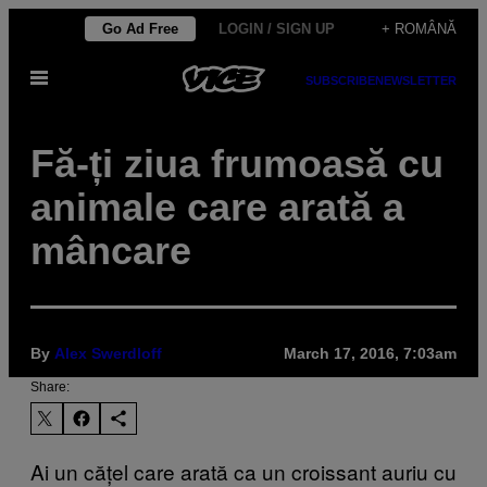
Skip
Go Ad Free
LOGIN / SIGN UP
+ ROMÂNĂ
to
Open
content
SUBSCRIBE
NEWSLETTER
Menu
Fă-ți ziua frumoasă cu
animale care arată a
mâncare
By
Alex Swerdloff
March 17, 2016, 7:03am
Share:
Ai un cățel care arată ca un croissant auriu cu