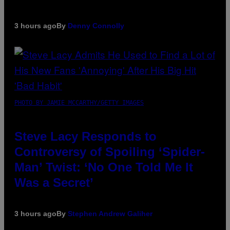
3 hours ago
By
Denny Connolly
PHOTO BY JAMIE MCCARTHY/GETTY IMAGES
Steve Lacy Responds to
Controversy of Spoiling ‘Spider-
Man’ Twist: ‘No One Told Me It
Was a Secret’
3 hours ago
By
Stephen Andrew Galiher