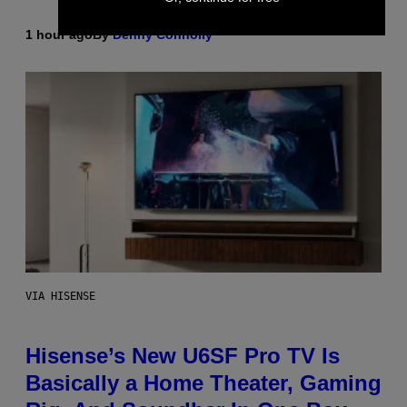
1 hour ago
By
Denny Connolly
VIA HISENSE
Hisense’s New U6SF Pro TV Is
Basically a Home Theater, Gaming