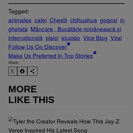
Tagged:
animales
catei
Chestii
chihuahua
gogosi
in
ghetata
Mâncare · Bucătărie românească și
internațională
pisici
stupido
Vice Blog
Viral
Follow Us On Discover
Make Us Preferred In Top Stories
Share:
MORE
LIKE THIS