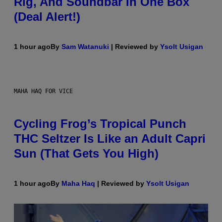
Rig, And Soundbar In One Box
(Deal Alert!)
1 hour ago
By
Sam Watanuki
| Reviewed by
Ysolt Usigan
MAHA HAQ FOR VICE
Cycling Frog’s Tropical Punch
THC Seltzer Is Like an Adult Capri
Sun (That Gets You High)
1 hour ago
By
Maha Haq
| Reviewed by
Ysolt Usigan