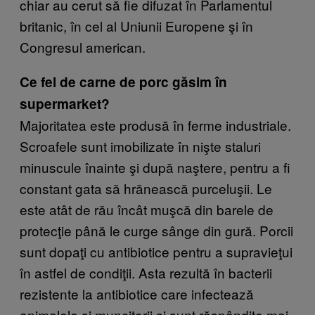
chiar au cerut să fie difuzat în Parlamentul
britanic, în cel al Uniunii Europene şi în
Congresul american.
Ce fel de carne de porc găsim în
supermarket?
Majoritatea este produsă în ferme industriale.
Scroafele sunt imobilizate în nişte staluri
minuscule înainte şi după naştere, pentru a fi
constant gata să hrănească purceluşii. Le
este atât de rău încât muşcă din barele de
protecţie până le curge sânge din gură. Porcii
sunt dopaţi cu antibiotice pentru a supravieţui
în astfel de condiţii. Asta rezultă în bacterii
rezistente la antibiotice care infectează
animalele şi muncitorii şi sunt răspândite mai