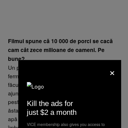
Filmul spune că 10 000 de porci se cacă
cam cât zece milioane de oameni. Pe
bune?
×
Un porc se cacă cât zece oameni. Cei din
fermele industriale sunt crescuţi pe o podea
făcută sită, ca să li se scurgă deşeurile care
ajung într-o lagună de unde sunt vărsate
peste câmpurile din apropiere. Amestecul
Kill the ads for
ăsta toxic biodegradabil circulă prin aer, prin
just $2 a month
apă şi prin sol contaminând totul şi
VICE membership also gives you access to
îmbolnăvind muncitorii, vecinii fermelor şi