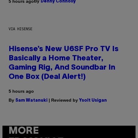
By
5 hours ago
Denny Connolly
VIA HISENSE
Hisense’s New U6SF Pro TV Is
Basically a Home Theater,
Gaming Rig, And Soundbar In
One Box (Deal Alert!)
5 hours ago
By
| Reviewed by
Sam Watanuki
Ysolt Usigan
MORE