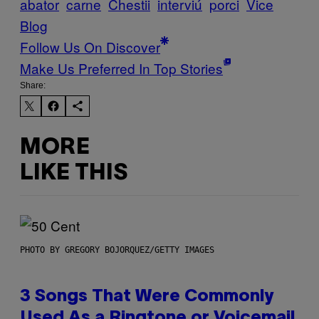
abator
carne
Chestii
interviú
porci
Vice
Blog
Follow Us On Discover
Make Us Preferred In Top Stories
Share:
MORE
LIKE THIS
PHOTO BY GREGORY BOJORQUEZ/GETTY IMAGES
3 Songs That Were Commonly
Used As a Ringtone or Voicemail