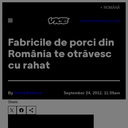
Skip
+ ROMÂNĂ
to
Open
content
SUBSCRIBE
NEWSLETTER
Menu
Fabricile de porci din
România te otrăvesc
cu rahat
By
September 24, 2012, 11:59am
Ionuţ Ruscea
Share: