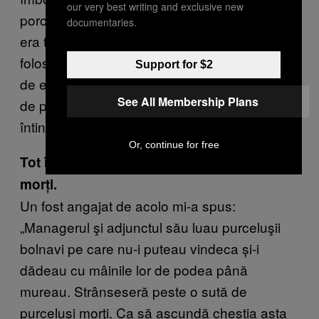
our very best writing and exclusive new
porcii. Până la fermele industriale, căcatul lor
documentaries.
era tratat la fel ca al nostru înainte să fie
folosit în agricultură. Corporaţiile din Polonia,
Support for $2
de exemplu, au convins guvernul că fecalele
See All Membership Plans
de porc sunt mai puţin toxice, aşa că pot fi
întinse pe sol fără purificare.
Or, continue for free
Tot în Polonia este și un lac cu purceluși
morți.
Un fost angajat de acolo mi-a spus:
„Managerul şi adjunctul său luau purceluşii
bolnavi pe care nu-i puteau vindeca și-i
dădeau cu mâinile lor de podea până
mureau. Strânseseră peste o sută de
purceluşi morţi. Ca să ascundă chestia asta