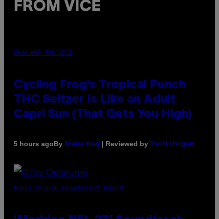
FROM VICE
MAHA HAQ FOR VICE
Cycling Frog’s Tropical Punch
THC Seltzer Is Like an Adult
Capri Sun (That Gets You High)
By
| Reviewed by
5 hours ago
Maha Haq
Ysolt Usigan
PHOTO BY NICK LAHAM/GETTY IMAGES