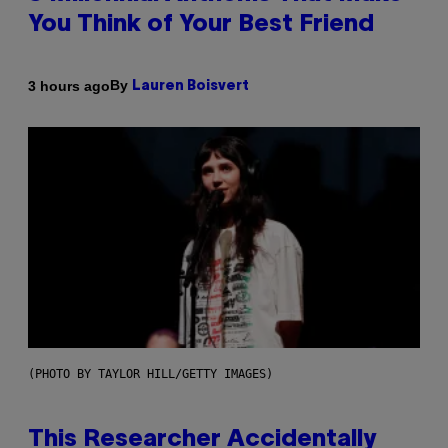
You Think of Your Best Friend
By
3 hours ago
Lauren Boisvert
(PHOTO BY TAYLOR HILL/GETTY IMAGES)
This Researcher Accidentally