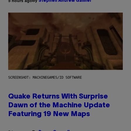
By
5 hours ago
Stephen Andrew Galiher
SCREENSHOT: MACHINEGAMES/ID SOFTWARE
Quake Returns With Surprise
Dawn of the Machine Update
Featuring 19 New Maps