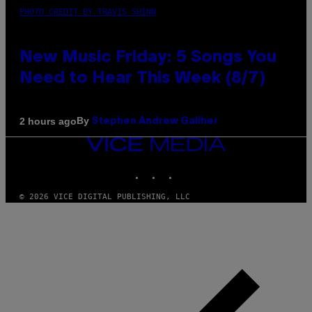
PHOTO CREDIT BY TRAVIS SHINN
New Music Friday: 5 Songs You
Need to Hear This Week (8/7)
By
2 hours ago
Stephen Andrew Galiher
VICE
MEDIA
INSTAGRAM
TIKTOK
YOUTUBE
© 2026 VICE DIGITAL PUBLISHING, LLC