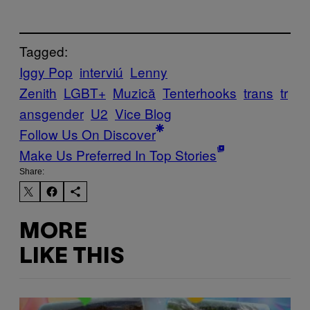
Tagged:
Iggy Pop
interviú
Lenny
Zenith
LGBT+
Muzică
Tenterhooks
trans
tr
ansgender
U2
Vice Blog
Follow Us On Discover
Make Us Preferred In Top Stories
Share:
MORE
LIKE THIS