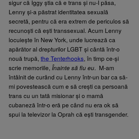
sigur că Iggy știa că e trans și nu-I păsa,
Lenny și-a păstrat identitatea sexuală
secretă, pentru că era extrem de periculos să
recunoști că ești transsexual. Acum Lenny
locuiește în New York, unde lucrează ca
apărător al drepturilor LGBT și cântă într-o
nouă trupă,
the Tenterhooks
, în timp ce-și
scrie memoriile,
. M-am
Înainte să fiu eu
întâlnit de curând cu Lenny într-un bar ca să-
mi povestească cum e să crești ca persoană
trans cu un tată misionar și o mamă
cubaneză într-o eră pe când nu era ok să
spui la televizor la Oprah că ești transgender.