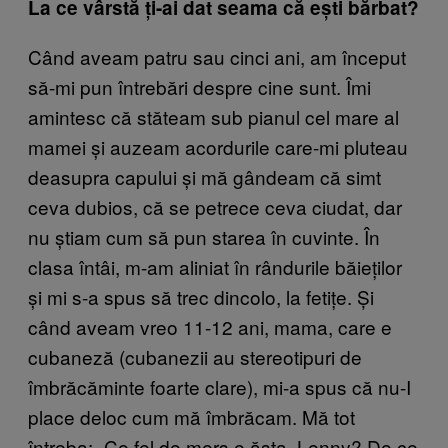
La ce vârstă ți-ai dat seama că ești bărbat?
Când aveam patru sau cinci ani, am început
să-mi pun întrebări despre cine sunt. Îmi
amintesc că stăteam sub pianul cel mare al
mamei și auzeam acordurile care-mi pluteau
deasupra capului și mă gândeam că simt
ceva dubios, că se petrece ceva ciudat, dar
nu știam cum să pun starea în cuvinte. În
clasa întâi, m-am aliniat în rândurile băieților
și mi s-a spus să trec dincolo, la fetițe. Și
când aveam vreo 11-12 ani, mama, care e
cubaneză (cubanezii au stereotipuri de
îmbrăcăminte foarte clare), mi-a spus că nu-I
place deloc cum mă îmbrăcam. Mă tot
întreba: „Ce fel de mers e ăsta, Lenny? De ce