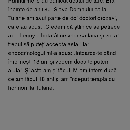
Părinții mei s-au panicat destul de tare. Era
înainte de anii 80. Slavă Domnului că la
Tulane am avut parte de doi doctori grozavi,
care au spus: „Credem că știm ce se petrece
aici. Lenny a hotărât ce vrea să facă și voi ar
trebui să puteți accepta asta.” Iar
endocrinologul mi-a spus: „Întoarce-te când
împlinești 18 ani și vedem dacă te putem
ajuta.” Și asta am și făcut. M-am întors după
ce am făcut 18 ani și am început terapia cu
hormoni la Tulane.