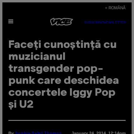
Skip
+ ROMÂNĂ
to
Open
content
SUBSCRIBE
NEWSLETTER
Menu
Faceți cunoștință cu
muzicianul
transgender pop-
punk care deschidea
concertele Iggy Pop
și U2
By
January 24, 2014, 12:14pm
Sophie Saint Thomas