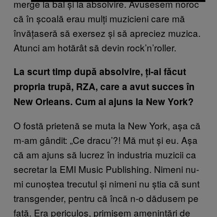
merge la bal și la absolvire. Avusesem noroc
că în școală erau mulți muzicieni care mă
învățaseră să exersez și să apreciez muzica.
Atunci am hotărât să devin rock’n’roller.
La scurt timp după absolvire, ți-ai făcut
propria trupă, RZA, care a avut succes în
New Orleans. Cum ai ajuns la New York?
O fostă prietenă se muta la New York, așa că
m-am gândit: „Ce dracu’?! Mă mut și eu. Așa
că am ajuns să lucrez în industria muzicii ca
secretar la EMI Music Publishing. Nimeni nu-
mi cunoștea trecutul și nimeni nu știa că sunt
transgender, pentru că încă n-o dădusem pe
față. Era periculos, primisem amenințări de