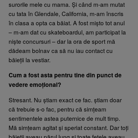
surorile mele cu mama. Și când m-am mutat
cu tata în Glendale, California, m-am înscris
în clasa a opta ca băiat. A fost mișto tot anul
– m-am dat cu skateboardul, am participat la
niște concursuri – dar la ora de sport mă
dădeam bolnav ca să nu iau contact cu
băieții la vestiar.
Cum a fost asta pentru tine din punct de
vedere emoțional?
Stresant. Nu știam exact ce fac. știam doar
că trebuie s-o fac, pentru că simțeam
sentimentele astea puternice de mult timp.
Mă simțeam agitat și speriat constant. Dar toți
băieții aveau părul lung și toate fetele aveau