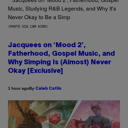
(PHOTO VIA CAM KIRK)
Jacquees on ‘Mood 2’,
Fatherhood, Gospel Music, and
Why Simping Is (Almost) Never
Okay [Exclusive]
By
1 hour ago
Caleb Catlin