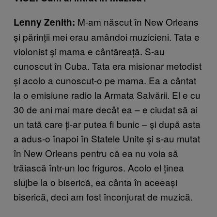
M-am născut în New Orleans
Lenny Zenith:
și părinții mei erau amândoi muzicieni. Tata e
violonist și mama e cântăreață. S-au
cunoscut în Cuba. Tata era misionar metodist
și acolo a cunoscut-o pe mama. Ea a cântat
la o emisiune radio la Armata Salvării. El e cu
30 de ani mai mare decât ea – e ciudat să ai
un tată care ți-ar putea fi bunic – și după asta
a adus-o înapoi în Statele Unite și s-au mutat
în New Orleans pentru că ea nu voia să
trăiască într-un loc friguros. Acolo el ținea
slujbe la o biserică, ea cânta în aceeași
biserică, deci am fost înconjurat de muzică.