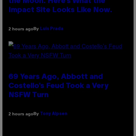
the Moon. Here’s What the
Impact Site Looks Like Now.
By
2 hours ago
Luis Prada
69 Years Ago, Abbott and
Costello’s Feud Took a Very
NSFW Turn
By
2 hours ago
Tony Alpsen